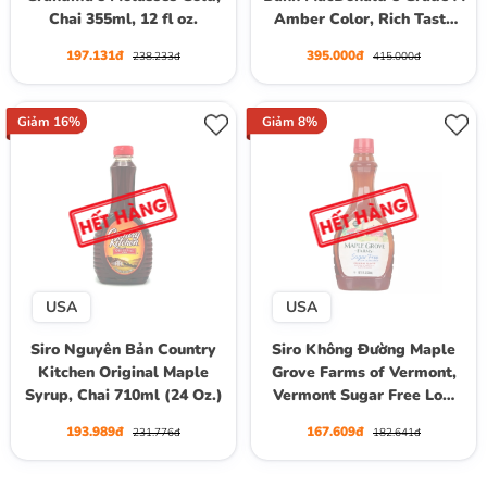
Chai 355ml, 12 fl oz.
Amber Color, Rich Taste
100% Pure Maple Syrup,
197.131đ
395.000đ
238.233đ
415.000đ
Chai 370 mL (12.5 Fl.Oz)
Giảm 16%
Giảm 8%
USA
USA
Siro Nguyên Bản Country
Siro Không Đường Maple
Kitchen Original Maple
Grove Farms of Vermont,
Syrup, Chai 710ml (24 Oz.)
Vermont Sugar Free Low
Calorie Syrup, Chai 355 mL
193.989đ
167.609đ
231.776đ
182.641đ
(12 Fl. Oz.)