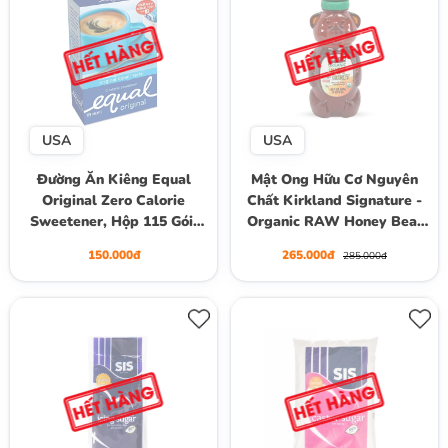
USA
USA
Đường Ăn Kiêng Equal
Mật Ong Hữu Cơ Nguyên
Original Zero Calorie
Chất Kirkland Signature -
Sweetener, Hộp 115 Gói,
Organic RAW Honey Bear
Gói 1g
100% U.S. Grade A, Chai
150.000đ
265.000đ
285.000đ
680g (1 Lb. 8 Oz.) 24 Oz.