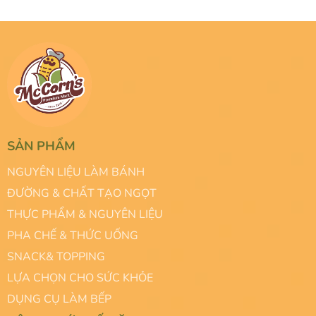
SẢN PHẨM
NGUYÊN LIỆU LÀM BÁNH
ĐƯỜNG & CHẤT TẠO NGỌT
THỰC PHẨM & NGUYÊN LIỆU
PHA CHẾ & THỨC UỐNG
SNACK& TOPPING
LỰA CHỌN CHO SỨC KHỎE
DỤNG CỤ LÀM BẾP