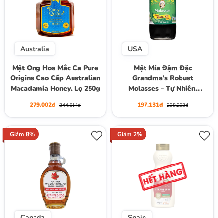
Australia
USA
Mật Ong Hoa Mắc Ca Pure
Mật Mía Đậm Đặc
Origins Cao Cấp Australian
Grandma's Robust
Macadamia Honey, Lọ 250g
Molasses – Tự Nhiên,
Không Lưu Huỳnh, Lọ Thuỷ
279.002đ
197.131đ
344.514đ
238.233đ
Tinh 355ml
Giảm 8%
Giảm 2%
Canada
Spain