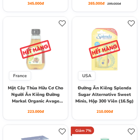
345.000đ
265.000đ
295.000đ
(24 Fl. Oz.)
France
USA
Mật Cây Thùa Hữu Cơ Cho
Đường Ăn Kiêng Splenda
Người Ăn Kiêng Đường
Sugar Alternative Sweet
Markal Organic Avage
Minis, Hộp 300 Viên (16.5g)
Syrup For Dieters, Chai
223.000đ
210.000đ
330g
Giảm 7%