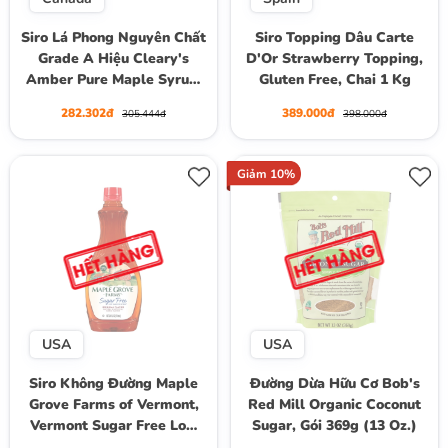
Siro Lá Phong Nguyên Chất
Siro Topping Dâu Carte
Grade A Hiệu Cleary's
D'Or Strawberry Topping,
Amber Pure Maple Syrup,
Gluten Free, Chai 1 Kg
Chai Thuỷ Tinh 236ml
282.302đ
389.000đ
305.444đ
398.000đ
(312g)
Giảm 10%
USA
USA
Siro Không Đường Maple
Đường Dừa Hữu Cơ Bob's
Grove Farms of Vermont,
Red Mill Organic Coconut
Vermont Sugar Free Low
Sugar, Gói 369g (13 Oz.)
Calorie Syrup, Chai 710 mL