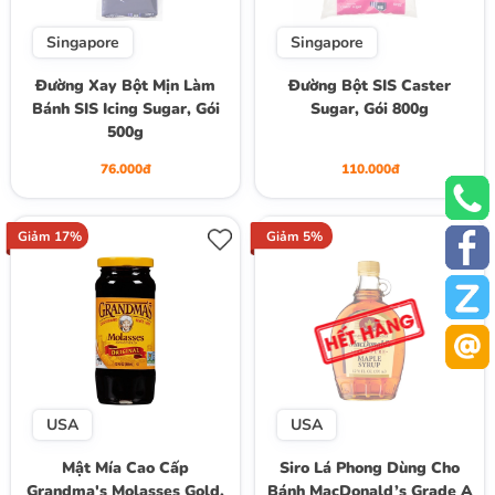
Singapore
Singapore
Đường Xay Bột Mịn Làm
Đường Bột SIS Caster
Bánh SIS Icing Sugar, Gói
Sugar, Gói 800g
500g
76.000đ
110.000đ
Giảm 17%
Giảm 5%
USA
USA
Mật Mía Cao Cấp
Siro Lá Phong Dùng Cho
Grandma's Molasses Gold,
Bánh MacDonald’s Grade A