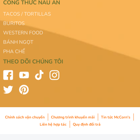
CÔNG THỨC NẤU ĂN
TACOS / TORTILLAS
BURITOS
WESTERN FOOD
BÁNH NGỌT
PHA CHẾ
THEO DÕI CHÚNG TÔI
Chính sách vận chuyển
Chương trình khuyến mãi
Tin tức McCorn's
Liên hệ hợp tác
Quy định đổi trả