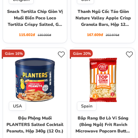
Snack Tortilla Chip Giòn Vị
Thanh Ngũ Cốc Táo Giòn
Muối Biển Poco Loco
Nature Valley Apple Crisp
Tortilla Crispy Salted, Gói
Granola Bars, Hộp 12
200g
Thanh (Hộp 253g)
115.602đ
167.609đ
130.000đ
202.976đ
Giảm 16%
Giảm 20%
USA
Spain
Đậu Phộng Muối
Bắp Rang Bơ Lò Vi Sóng
PLANTERS Salted Cocktail
(Bỏng Ngô) Frit Ravich
Peanuts, Hộp 340g (12 Oz.)
Microwave Popcorn Butter
Flavour, Gói 90g