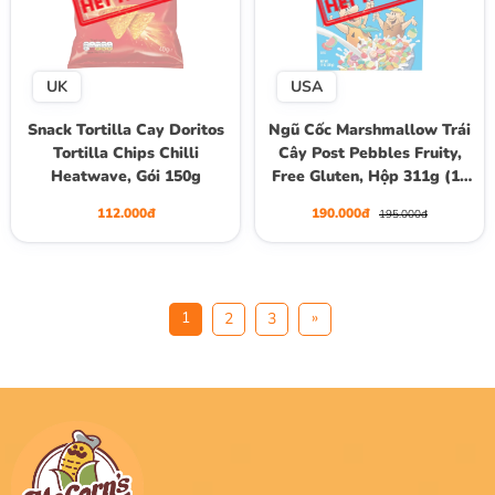
UK
USA
Snack Tortilla Cay Doritos
Ngũ Cốc Marshmallow Trái
Tortilla Chips Chilli
Cây Post Pebbles Fruity,
Heatwave, Gói 150g
Free Gluten, Hộp 311g (11
oz)
112.000đ
190.000đ
195.000đ
1
»
2
3