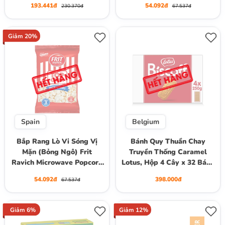
193.441đ
54.092đ
230.370đ
67.537đ
Giảm 20%
Spain
Belgium
Bắp Rang Lò Vi Sóng Vị
Bánh Quy Thuần Chay
Mặn (Bỏng Ngô) Frit
Truyền Thống Caramel
Ravich Microwave Popcorn
Lotus, Hộp 4 Cây x 32 Bánh
Salty Flavour, Gói 90g
(Hộp 1 kg)
54.092đ
398.000đ
67.537đ
Giảm 6%
Giảm 12%