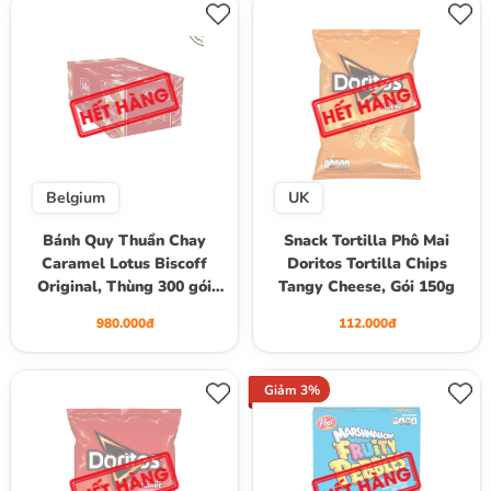
Belgium
UK
Bánh Quy Thuần Chay
Snack Tortilla Phô Mai
Caramel Lotus Biscoff
Doritos Tortilla Chips
Original, Thùng 300 gói
Tangy Cheese, Gói 150g
bánh (6 cây x 50 gói, gói 1
980.000đ
112.000đ
bánh)
Giảm 3%