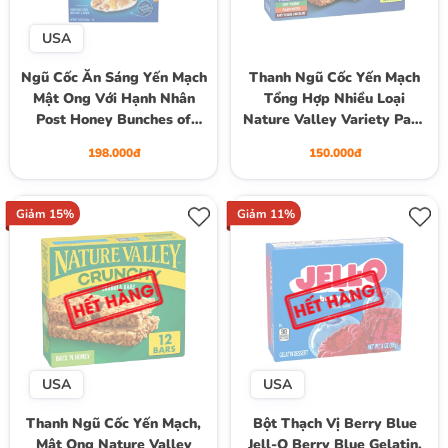
USA
Ngũ Cốc Ăn Sáng Yến Mạch
Thanh Ngũ Cốc Yến Mạch
Mật Ong Với Hạnh Nhân
Tổng Hợp Nhiều Loại
Post Honey Bunches of
Nature Valley Variety Pack
Oats with Almonds
Crunchy Granola Bars, Hộp
198.000đ
150.000đ
Breakfast Cereal with
12 Thanh (6 Gói) , 253g
Granola Clusters, Hộp 340g
(8.94 Oz.)
Giảm 15%
Giảm 11%
USA
USA
Thanh Ngũ Cốc Yến Mạch,
Bột Thạch Vị Berry Blue
Mật Ong Nature Valley
Jell-O Berry Blue Gelatin,