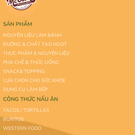
SẢN PHẨM
NGUYÊN LIỆU LÀM BÁNH
ĐƯỜNG & CHẤT TẠO NGỌT
THỰC PHẨM & NGUYÊN LIỆU
PHA CHẾ & THỨC UỐNG
SNACK& TOPPING
LỰA CHỌN CHO SỨC KHỎE
DỤNG CỤ LÀM BẾP
CÔNG THỨC NẤU ĂN
TACOS / TORTILLAS
BURITOS
WESTERN FOOD