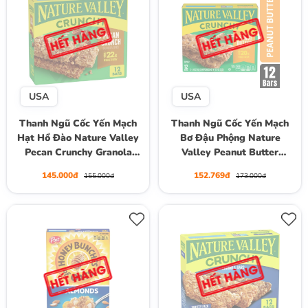
USA
USA
Thanh Ngũ Cốc Yến Mạch
Thanh Ngũ Cốc Yến Mạch
Hạt Hồ Đào Nature Valley
Bơ Đậu Phộng Nature
Pecan Crunchy Granola
Valley Peanut Butter
Bars, Hộp 12 Thanh (6 Gói)
Crunchy Granola Bars, Hộp
145.000đ
152.769đ
155.000đ
173.000đ
, 253g (8.94 Oz.)
12 Thanh (6 Gói) , 253g
(8.94 Oz.)