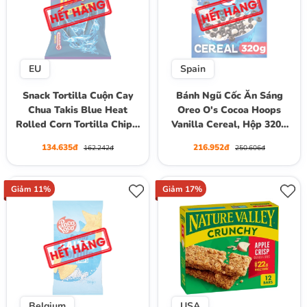
EU
Spain
Snack Tortilla Cuộn Cay
Bánh Ngũ Cốc Ăn Sáng
Chua Takis Blue Heat
Oreo O's Cocoa Hoops
Rolled Corn Tortilla Chips,
Vanilla Cereal, Hộp 320g
Gói 100g
(10 Khẩu Phần 30g)
134.635đ
216.952đ
162.242đ
250.606đ
Giảm 11%
Giảm 17%
Belgium
USA