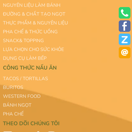
NGUYÊN LIỆU LÀM BÁNH
ĐƯỜNG & CHẤT TẠO NGỌT
THỰC PHẨM & NGUYÊN LIỆU
PHA CHẾ & THỨC UỐNG
SNACK& TOPPING
LỰA CHỌN CHO SỨC KHỎE
DỤNG CỤ LÀM BẾP
CÔNG THỨC NẤU ĂN
TACOS / TORTILLAS
BURITOS
WESTERN FOOD
BÁNH NGỌT
PHA CHẾ
THEO DÕI CHÚNG TÔI