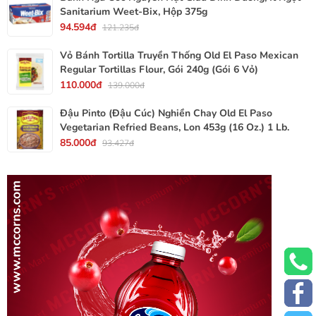
Sanitarium Weet-Bix, Hộp 375g
94.594đ
121.235đ
Vỏ Bánh Tortilla Truyền Thống Old El Paso Mexican
Regular Tortillas Flour, Gói 240g (Gói 6 Vỏ)
110.000đ
139.000đ
Đậu Pinto (Đậu Cúc) Nghiền Chay Old El Paso
Vegetarian Refried Beans, Lon 453g (16 Oz.) 1 Lb.
85.000đ
93.427đ