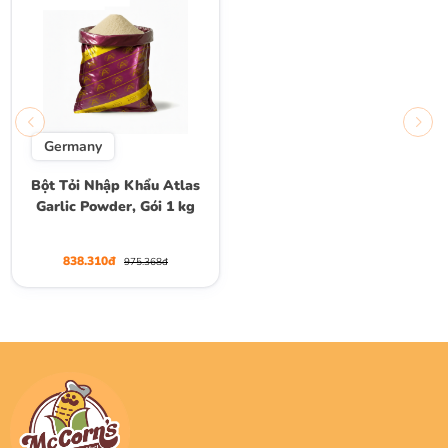
Germany
Bột Tỏi Nhập Khẩu Atlas
Garlic Powder, Gói 1 kg
838.310đ
975.368đ