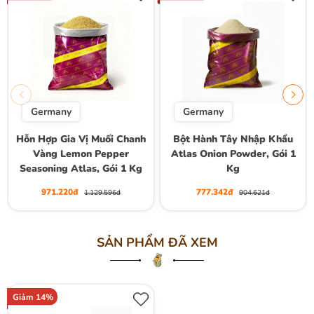
Germany
Germany
Hỗn Hợp Gia Vị Muối Chanh
Bột Hành Tây Nhập Khẩu
Vàng Lemon Pepper
Atlas Onion Powder, Gói 1
Seasoning Atlas, Gói 1 Kg
Kg
971.220đ
777.342đ
1.129.596đ
904.621đ
SẢN PHẨM ĐÃ XEM
Giảm 14%