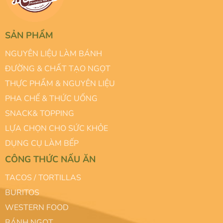
SẢN PHẨM
NGUYÊN LIỆU LÀM BÁNH
ĐƯỜNG & CHẤT TẠO NGỌT
THỰC PHẨM & NGUYÊN LIỆU
PHA CHẾ & THỨC UỐNG
SNACK& TOPPING
LỰA CHỌN CHO SỨC KHỎE
DỤNG CỤ LÀM BẾP
CÔNG THỨC NẤU ĂN
TACOS / TORTILLAS
BURITOS
WESTERN FOOD
BÁNH NGỌT