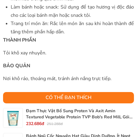
Làm bánh hoặc snack: Sử dụng để tạo hương vị độc đáo
cho các loại bánh mặn hoặc snack tỏi.
Trang trí món ăn: Rắc lên món ăn sau khi hoàn thành để
tăng thêm phần hấp dẫn.
THÀNH PHẦN
Tỏi khô xay nhuyễn.
BẢO QUẢN
Nơi khô ráo, thoáng mát, tránh ánh nắng trực tiếp.
CÓ THỂ BẠN THÍCH
Đạm Thực Vật Bổ Sung Proten Và Axit Amin
Textured Vegetable Protein TVP Bob's Red Mill, Gói
340g, 12 Oz.
232.686đ
251.288đ
Bánh Ngũ Cốc Nguyên Hạt Giàu Dinh Dưỡng, Ít Ngọt