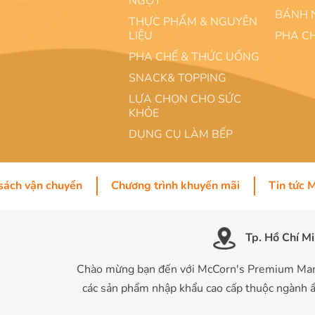
NGỌT
BÁNH 
THỰC PHẨM & NGUYÊN
LIỆU
PHA C
PHA CHẾ & THỨC UỐNG
SNACK& TOPPING
LỰA CHỌN CHO SỨC
KHỎE
DỤNG CỤ LÀM BẾP
sách vận chuyển
Chương trình khuyến mãi
Tin tức 
Tp. Hồ Chí M
Chào mừng bạn đến với McCorn's Premium Mart
các sản phẩm nhập khẩu cao cấp thuộc ngành ẩ