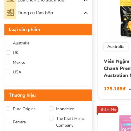
Lựa chọn cho sức khỏe
Dụng cụ làm bếp
Loại sản phẩm
Australia
Australia
UK
Viên Ngậm
Mexico
Chanh Pre
USA
Australian
Honey & L
175.168đ
Lozenges Pu
2
Thương hiệu
Gói 16 Viên
Pure Origins
Mondelez
Giảm 9%
The Kraft Heinz
Ferrara
Company