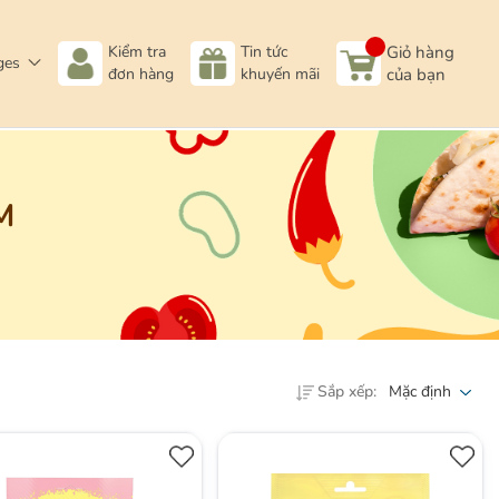
Kiểm tra
Tin tức
Giỏ hàng
ges
đơn hàng
khuyến mãi
của bạn
M
Sắp xếp:
Mặc định