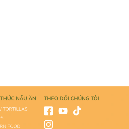
 THỨC NẤU ĂN
THEO DÕI CHÚNG TÔI
/ TORTILLAS
OS
RN FOOD