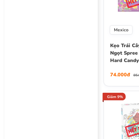
Mexico
Kẹo Trái Câ
Ngọt Spree 
Hard Candy
Candy, The
74.000đ
142g (5 Oz.
85
Giảm 9%