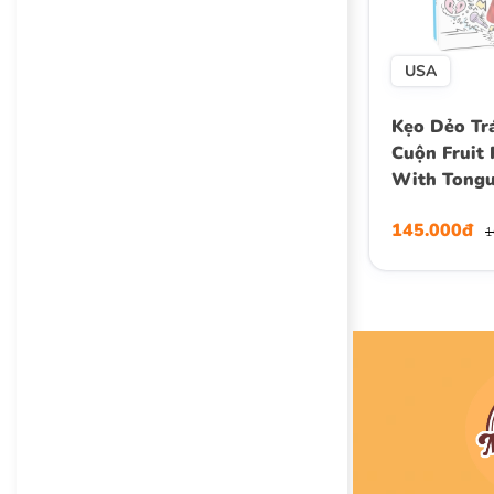
USA
Kẹo Dẻo Tr
Cuộn Fruit 
With Tongue
Hộp 141g (
145.000đ
1