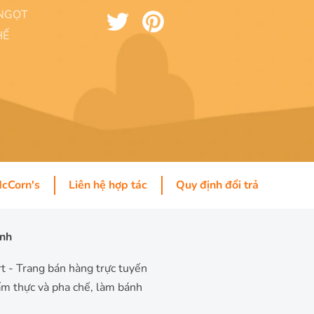
NGỌT
HẾ
McCorn's
Liên hệ hợp tác
Quy định đổi trả
inh
 - Trang bán hàng trực tuyến
m thực và pha chế, làm bánh