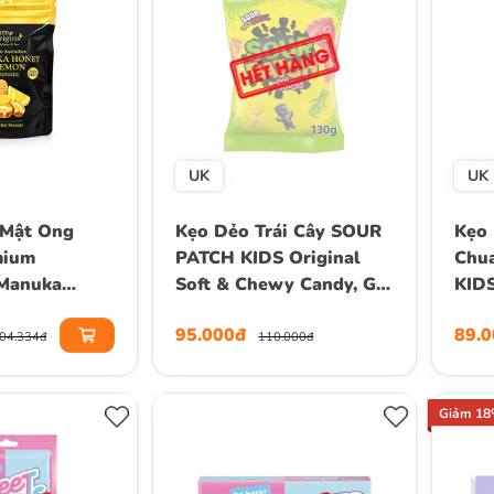
UK
UK
 Mật Ong
Kẹo Dẻo Trái Cây SOUR
Kẹo 
mium
PATCH KIDS Original
Chu
 Manuka
Soft & Chewy Candy, Gói
KIDS
emon
130g
Chew
95.000đ
89.
re Origins,
04.334đ
110.000đ
 (Gói 80g)
Giảm 1