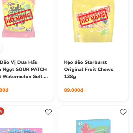
Dẻo Vị Dưa Hấu
Kẹo dẻo Starburst
a Ngọt SOUR PATCH
Original Fruit Chews
 Watermelon Soft &
138g
y Candy, Gói 130g
000đ
89.000đ
8%