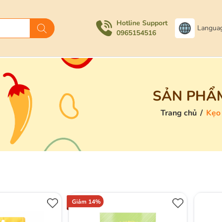
Hotline Support
Langua
0965154516
SẢN PHẨ
Trang chủ
/
Kẹo
Giảm 14%