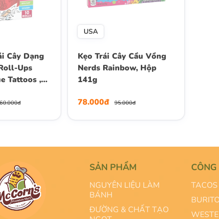
USA
ái Cây Dạng
Kẹo Trái Cây Cầu Vồng
Roll-Ups
Nerds Rainbow, Hộp
 Tattoos ,
141g
10 Cuộn)
78.000đ
60.000đ
95.000đ
SẢN PHẨM
CÔNG
NGUYÊN LIỆU LÀM
TACOS 
BÁNH
BURIT
ĐƯỜNG & CHẤT TẠO
WESTE