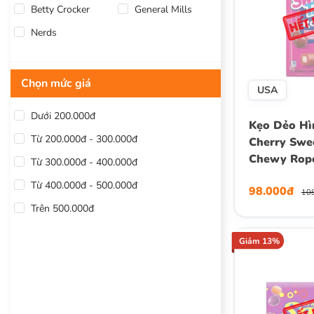
Betty Crocker
General Mills
Nerds
Chọn mức giá
USA
Dưới 200.000đ
Kẹo Dẻo Hì
Từ 200.000đ - 300.000đ
Cherry Swee
Chewy Rope
Từ 300.000đ - 400.000đ
Từ 400.000đ - 500.000đ
98.000đ
10
Trên 500.000đ
Giảm 13%