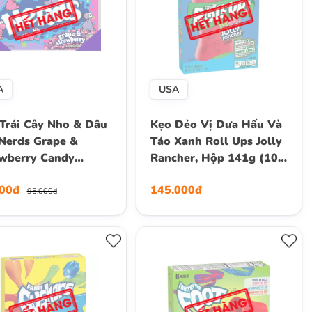
A
USA
Trái Cây Nho & Dâu
Kẹo Dẻo Vị Dưa Hấu Và
Nerds Grape &
Táo Xanh Roll Ups Jolly
wberry Candy
Rancher, Hộp 141g (10
ter Box, Hộp 141g
Cuộn)
000đ
145.000đ
z.)
95.000đ