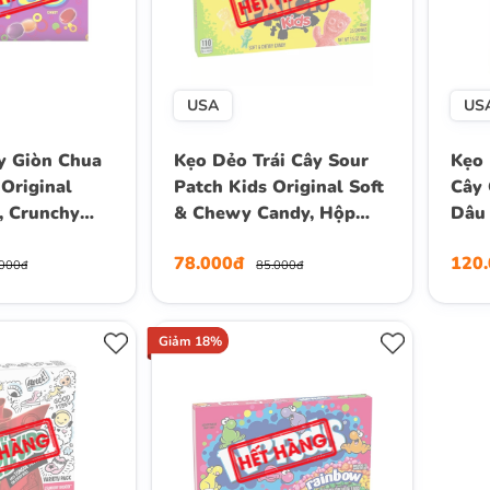
USA
US
y Giòn Chua
Kẹo Dẻo Trái Cây Sour
Kẹo 
Original
Patch Kids Original Soft
Cây 
, Crunchy
& Chewy Candy, Hộp
Dâu 
ater Box, Hộp
99g (3.5 Oz.)
Nhiệ
78.000đ
120
)
Gói)
.000đ
85.000đ
Giảm 18%