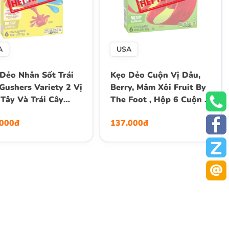
A
USA
Dẻo Nhân Sốt Trái
Kẹo Dẻo Cuộn Vị Dâu,
Gushers Variety 2 Vị
Berry, Mâm Xôi Fruit By
Tây Và Trái Cây
The Foot , Hộp 6 Cuộn ,
t Đới, Hộp 136g (6
Hộp 128g
.000đ
137.000đ