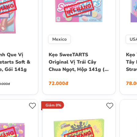
Mexico
US
nh Que Vị
Kẹo SweeTARTS
Kẹo 
tarts Soft &
Original Vị Trái Cây
Tây 
, Gói 141g
Chua Ngọt, Hộp 141g (5
Stra
oz)
Thea
72.000đ
78.
(5 O
8.000đ
Giảm 8%