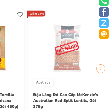
Giảm 14%
Australia
Tortilla
Đậu Lăng Đỏ Cao Cấp McKenzie's
icana
Australian Red Split Lentils, Gói
(Gói 450g)
375g