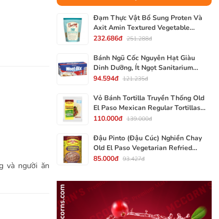
Đạm Thực Vật Bổ Sung Proten Và
Axit Amin Textured Vegetable
Protein TVP Bob's Red Mill, Gói
232.686đ
251.288đ
340g, 12 Oz.
Bánh Ngũ Cốc Nguyên Hạt Giàu
Dinh Dưỡng, Ít Ngọt Sanitarium
Weet-Bix, Hộp 375g
94.594đ
121.235đ
Vỏ Bánh Tortilla Truyền Thống Old
El Paso Mexican Regular Tortillas
Flour, Gói 240g (Gói 6 Vỏ)
110.000đ
139.000đ
Đậu Pinto (Đậu Cúc) Nghiền Chay
Old El Paso Vegetarian Refried
Beans, Lon 453g (16 Oz.) 1 Lb.
85.000đ
93.427đ
g và người ăn