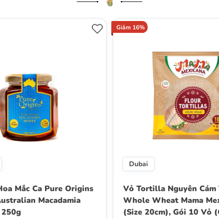
Giảm 16%
Dubai
oa Mắc Ca Pure Origins
Vỏ Tortilla Nguyên Cám 
ustralian Macadamia
Whole Wheat Mama Mex
 250g
(Size 20cm), Gói 10 Vỏ 