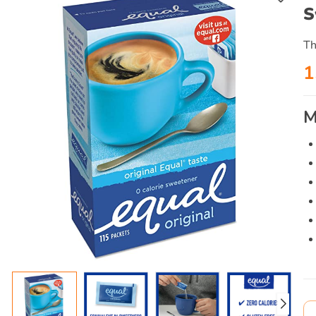
S
Th
1
M