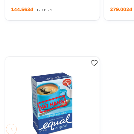
Thanh (5 Gói) , Hộp 210g
144.563đ
279.002đ
170.102đ