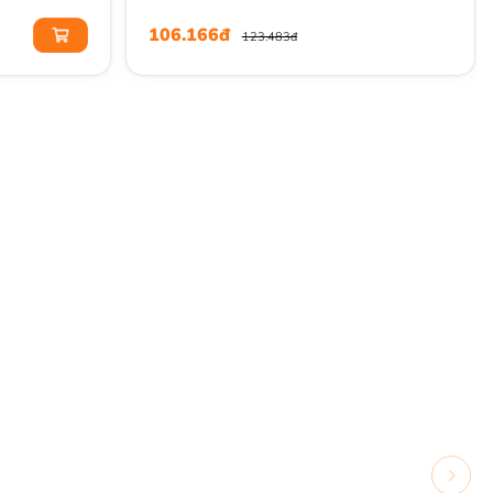
106.166đ
123.483đ