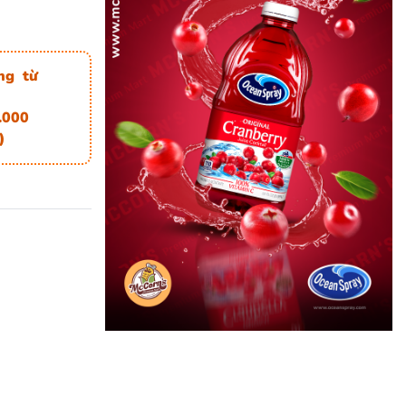
ng từ
.000
)