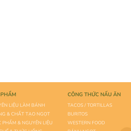
 PHẨM
CÔNG THỨC NẤU ĂN
ÊN LIỆU LÀM BÁNH
TACOS / TORTILLAS
G & CHẤT TẠO NGỌT
BURITOS
 PHẨM & NGUYÊN LIỆU
WESTERN FOOD