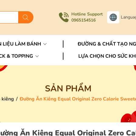
Hotline Support
Langua
0965154516
 LIỆU LÀM BÁNH
ĐƯỜNG & CHẤT TẠO N
CK & TOPPING
LỰA CHỌN CHO SỨC K
SẢN PHẨM
 kiêng
/
Đường Ăn Kiêng Equal Original Zero Calorie Sweete
ường Ăn Kiêng Equal Original Zero Ca