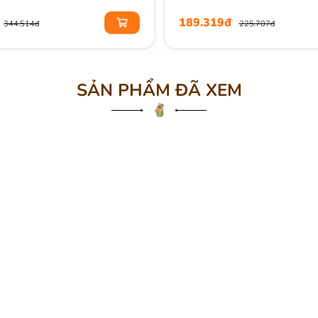
189.319đ
344.514đ
225.707đ
SẢN PHẨM ĐÃ XEM