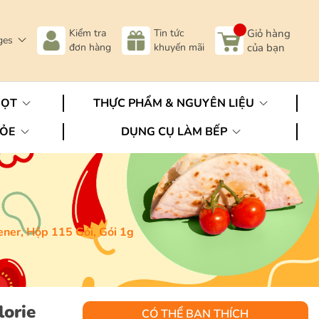
Kiểm tra
Tin tức
Giỏ hàng
ges
đơn hàng
khuyến mãi
của bạn
GỌT
THỰC PHẨM & NGUYÊN LIỆU
HỎE
DỤNG CỤ LÀM BẾP
ner, Hộp 115 Gói, Gói 1g
lorie
CÓ THỂ BẠN THÍCH