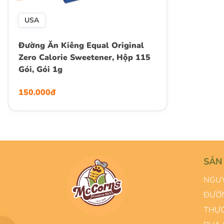
USA
Đường Ăn Kiêng Equal Original
Zero Calorie Sweetener, Hộp 115
Gói, Gói 1g
150.000đ
SẢN
NGUY
ĐƯỜN
THỰC