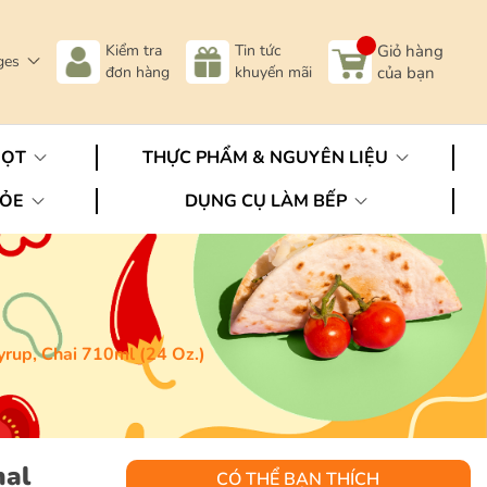
Kiểm tra
Tin tức
Giỏ hàng
ges
đơn hàng
khuyến mãi
của bạn
GỌT
THỰC PHẨM & NGUYÊN LIỆU
HỎE
DỤNG CỤ LÀM BẾP
yrup, Chai 710ml (24 Oz.)
nal
CÓ THỂ BẠN THÍCH