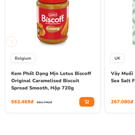
Belgium
UK
Kem Phết Dạng Mịn Lotus Biscoff
Vảy Muối 
Original Caramelised Biscuit
Sea Salt 
Spread Smooth, Hộp 720g
562.469đ
267.080đ
661.742đ