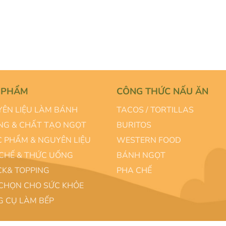
 PHẨM
CÔNG THỨC NẤU ĂN
ÊN LIỆU LÀM BÁNH
TACOS / TORTILLAS
G & CHẤT TẠO NGỌT
BURITOS
 PHẨM & NGUYÊN LIỆU
WESTERN FOOD
CHẾ & THỨC UỐNG
BÁNH NGỌT
K& TOPPING
PHA CHẾ
CHỌN CHO SỨC KHỎE
 CỤ LÀM BẾP