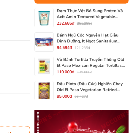
Đạm Thực Vật Bổ Sung Proten Và
Axit Amin Textured Vegetable
Protein TVP Bob's Red Mill, Gói
232.686đ
251.288đ
340g, 12 Oz.
Bánh Ngũ Cốc Nguyên Hạt Giàu
Dinh Dưỡng, Ít Ngọt Sanitarium
Weet-Bix, Hộp 375g
94.594đ
121.235đ
Vỏ Bánh Tortilla Truyền Thống Old
El Paso Mexican Regular Tortillas
Flour, Gói 240g (Gói 6 Vỏ)
110.000đ
139.000đ
Đậu Pinto (Đậu Cúc) Nghiền Chay
Old El Paso Vegetarian Refried
Beans, Lon 453g (16 Oz.) 1 Lb.
85.000đ
93.427đ