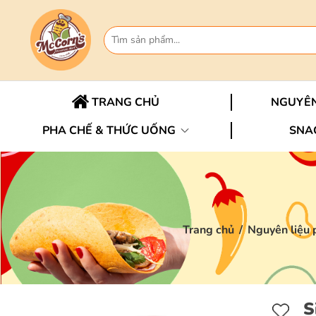
TRANG CHỦ
NGUYÊN
PHA CHẾ & THỨC UỐNG
SNA
Trang chủ
/
Nguyên liệu 
S