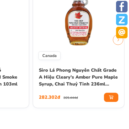
Canada
ỗ
Siro Lá Phong Nguyên Chất Grade
d Smoke
A Hiệu Cleary's Amber Pure Maple
nh 103ml
Syrup, Chai Thuỷ Tinh 236ml
(312g)
282.302đ
305.444đ