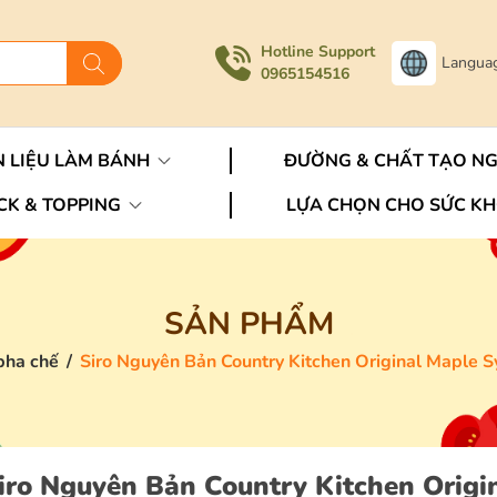
Hotline Support
Langua
0965154516
 LIỆU LÀM BÁNH
ĐƯỜNG & CHẤT TẠO N
CK & TOPPING
LỰA CHỌN CHO SỨC K
SẢN PHẨM
pha chế
/
Siro Nguyên Bản Country Kitchen Original Maple S
iro Nguyên Bản Country Kitchen Origi