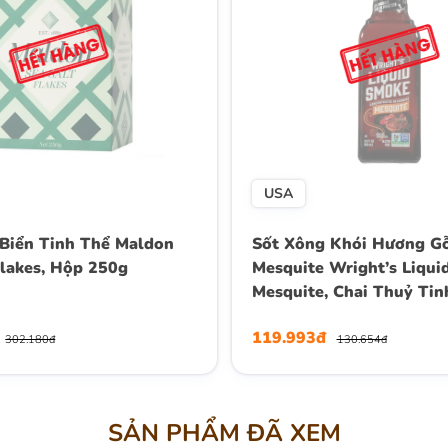
USA
Biển Tinh Thể Maldon
Sốt Xông Khói Hương G
Flakes, Hộp 250g
Mesquite Wright’s Liqui
Mesquite, Chai Thuỷ Ti
119.993đ
302.180đ
130.654đ
SẢN PHẨM ĐÃ XEM