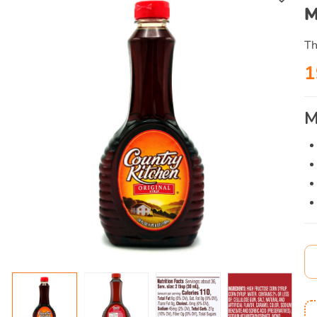
M
Th
1
M