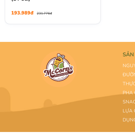
193.989đ
231.776đ
SẢN
NGUY
ĐƯỜN
THỰC
PHA 
SNAC
LỰA 
DỤNG