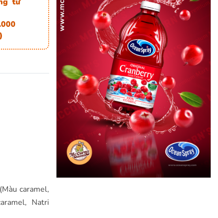
ng từ
.000
)
 (Màu caramel,
aramel, Natri