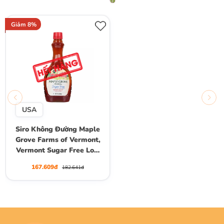
Giảm 8%
USA
Siro Không Đường Maple
Grove Farms of Vermont,
Vermont Sugar Free Low
Calorie Syrup, Chai 355 mL
167.609đ
182.641đ
(12 Fl. Oz.)