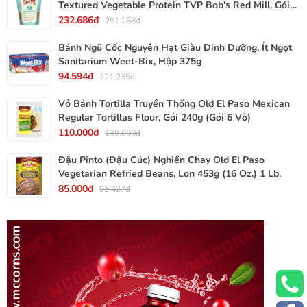
Textured Vegetable Protein TVP Bob's Red Mill, Gói
340g, 12 Oz.
232.686đ
251.288đ
Bánh Ngũ Cốc Nguyên Hạt Giàu Dinh Dưỡng, Ít Ngọt
Sanitarium Weet-Bix, Hộp 375g
94.594đ
121.235đ
Vỏ Bánh Tortilla Truyền Thống Old El Paso Mexican
Regular Tortillas Flour, Gói 240g (Gói 6 Vỏ)
110.000đ
139.000đ
Đậu Pinto (Đậu Cúc) Nghiền Chay Old El Paso
Vegetarian Refried Beans, Lon 453g (16 Oz.) 1 Lb.
85.000đ
93.427đ