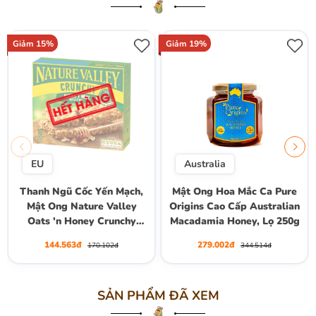
Giảm 15%
Giảm 19%
EU
Australia
Thanh Ngũ Cốc Yến Mạch,
Mật Ong Hoa Mắc Ca Pure
Mật Ong Nature Valley
Origins Cao Cấp Australian
Oats 'n Honey Crunchy
Macadamia Honey, Lọ 250g
Granola Bars, Hộp 10
144.563đ
279.002đ
170.102đ
344.514đ
Thanh (5 Gói) , Hộp 210g
SẢN PHẨM ĐÃ XEM