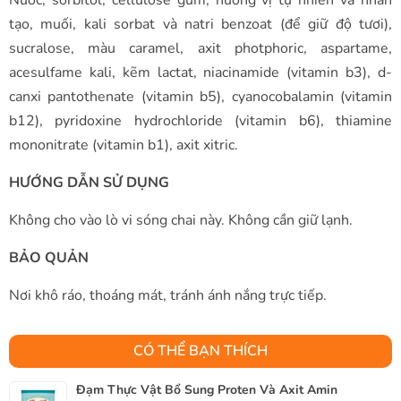
tạo, muối, kali sorbat và natri benzoat (để giữ độ tươi),
sucralose, màu caramel, axit photphoric, aspartame,
acesulfame kali, kẽm lactat, niacinamide (vitamin b3), d-
canxi pantothenate (vitamin b5), cyanocobalamin (vitamin
b12), pyridoxine hydrochloride (vitamin b6), thiamine
mononitrate (vitamin b1), axit xitric.
HƯỚNG DẪN SỬ DỤNG
Không cho vào lò vi sóng chai này. Không cần giữ lạnh.
BẢO QUẢN
Nơi khô ráo, thoáng mát, tránh ánh nắng trực tiếp.
CÓ THỂ BẠN THÍCH
Đạm Thực Vật Bổ Sung Proten Và Axit Amin