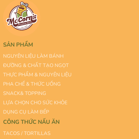
SẢN PHẨM
NGUYÊN LIỆU LÀM BÁNH
ĐƯỜNG & CHẤT TẠO NGỌT
THỰC PHẨM & NGUYÊN LIỆU
PHA CHẾ & THỨC UỐNG
SNACK& TOPPING
LỰA CHỌN CHO SỨC KHỎE
DỤNG CỤ LÀM BẾP
CÔNG THỨC NẤU ĂN
TACOS / TORTILLAS