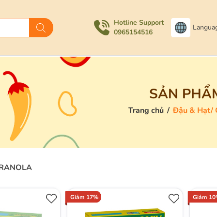
Hotline Support
Langua
0965154516
SẢN PHẨ
Trang chủ
/
Đậu & Hạt/ 
GRANOLA
Giảm 17%
Giảm 1