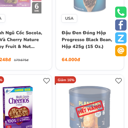
A
USA
h Ngũ Cốc Socola,
Đậu Đen Đóng Hộp
Và Cherry Nature
Progresso Black Bean,
ey Fruit & Nut
Hộp 425g (15 Oz.)
y Granola Bar, Hộp
.248đ
64.000đ
anh x 35g
179.675đ
3%
Giảm 16%