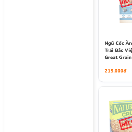
Ngũ Cốc Ăn
Trái Bắc Vi
Great Grain
Nut Crunch
215.000đ
Cereal, Hộp
Oz.)