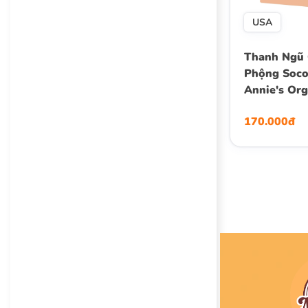
USA
Thanh Ngũ 
Phộng Soco
Annie's Org
Butter Cho
170.000đ
Granola Bar
Thanh x 25