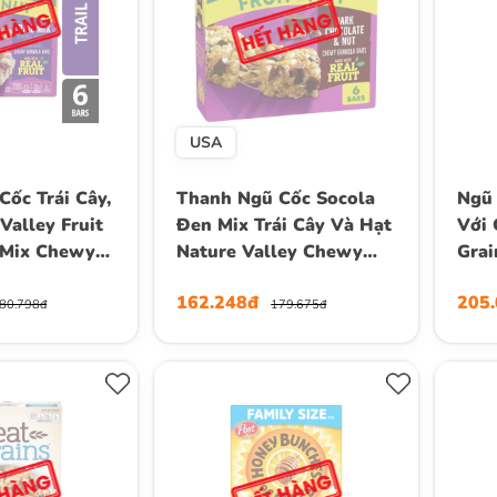
USA
ốc Trái Cây,
Thanh Ngũ Cốc Socola
Ngũ 
Valley Fruit
Đen Mix Trái Cây Và Hạt
Với 
l Mix Chewy
Nature Valley Chewy
Grai
, Hộp 6
Granola Bar Dark
Crun
162.248đ
205
g
Chocolate & Nuts, Hộp 6
Hộp 
80.798đ
179.675đ
Thanh x 35g