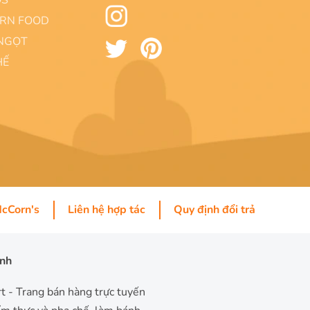
OS
RN FOOD
NGỌT
HẾ
McCorn's
Liên hệ hợp tác
Quy định đổi trả
inh
 - Trang bán hàng trực tuyến