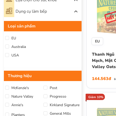
Lựa chọn cho sức khỏe
Dụng cụ làm bếp
Loại sản phẩm
EU
EU
Australia
Thanh Ngũ 
USA
Mạch, Mật 
Valley Oats
Crunchy Gra
Thương hiệu
144.563đ
Hộp 10 Than
1
Hộp 210g
McKenzie's
Post
Nature Valley
Progresso
Giảm 10%
Annie's
Kirkland Signature
General Mills
Planters