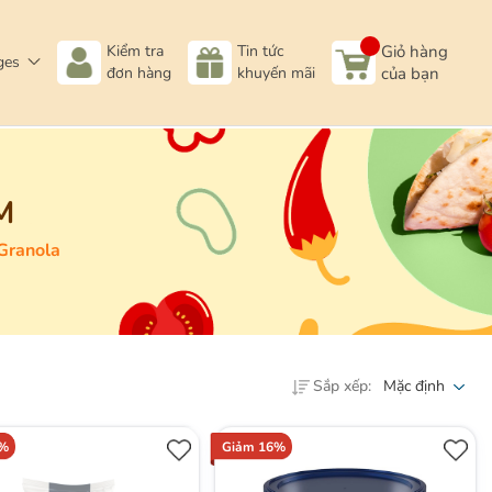
Kiểm tra
Tin tức
Giỏ hàng
ges
đơn hàng
khuyến mãi
của bạn
M
Granola
Sắp xếp:
Mặc định
0%
Giảm 16%