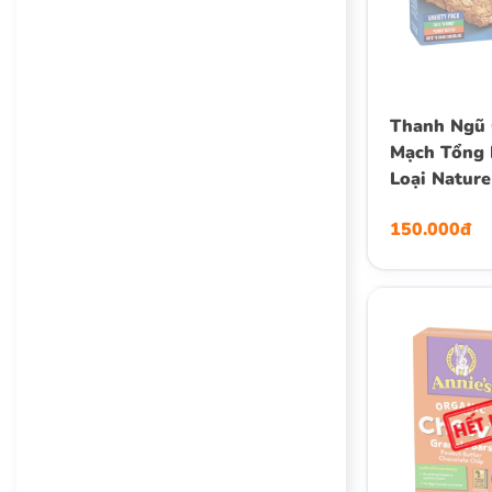
Thanh Ngũ 
Mạch Tổng 
Loại Nature
Variety Pac
150.000đ
Granola Ba
Thanh (6 Gó
(8.94 Oz.)