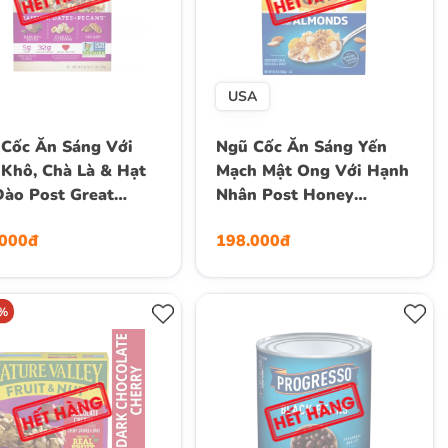
USA
Cốc Ăn Sáng Với
Ngũ Cốc Ăn Sáng Yến
Khô, Chà Là & Hạt
Mạch Mật Ong Với Hạnh
ào Post Great
Nhân Post Honey
ns Raisins, Dates &
Bunches of Oats with
.000đ
198.000đ
ns Breakfast Cereal,
Almonds Breakfast
453g (1 Lb.) 16 Oz.
Cereal with Granola
Clusters, Hộp 340g
0%