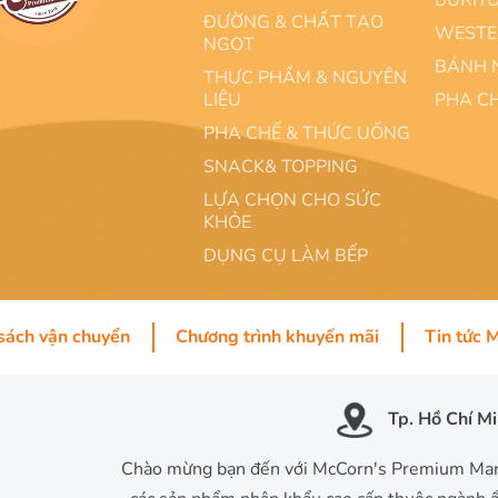
BURIT
ĐƯỜNG & CHẤT TẠO
WESTE
NGỌT
BÁNH 
THỰC PHẨM & NGUYÊN
LIỆU
PHA C
PHA CHẾ & THỨC UỐNG
SNACK& TOPPING
LỰA CHỌN CHO SỨC
KHỎE
DỤNG CỤ LÀM BẾP
sách vận chuyển
Chương trình khuyến mãi
Tin tức 
Tp. Hồ Chí M
Chào mừng bạn đến với McCorn's Premium Mart