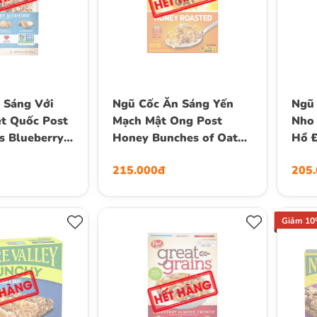
 Sáng Với
Ngũ Cốc Ăn Sáng Yến
Ngũ 
ệt Quốc Post
Mạch Mật Ong Post
Nho 
s Blueberry
Honey Bunches of Oats
Hồ Đ
 Breakfast
Honey Roasted
Grai
215.000đ
205
 382g (13.5
Breakfast Cereal, with
Peca
Granola Clusters and
Hộp 
Sliced Almonds, Family
Size Cereal, Hộp 510g (1
Giảm 1
Lb. 2 Oz.) 18 Oz.