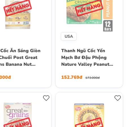
USA
Cốc Ăn Sáng Giòn
Thanh Ngũ Cốc Yến
Chuối Post Great
Mạch Bơ Đậu Phộng
ns Banana Nut
Nature Valley Peanut
ch Breakfast Cereal,
Butter Crunchy Granola
.000đ
152.769đ
439g (15.5 Oz.)
Bars, Hộp 12 Thanh (6
173.000đ
Gói) , 253g (8.94 Oz.)