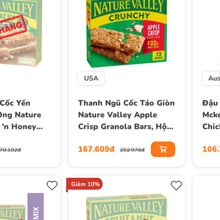
USA
Aus
Cốc Yến
Thanh Ngũ Cốc Táo Giòn
Đậu 
Ong Nature
Nature Valley Apple
Mcke
 'n Honey
Crisp Granola Bars, Hộp
Chic
nola Bars,
12 Thanh (Hộp 253g)
167.609đ
106
h (5 Gói) ,
70.102đ
202.976đ
Giảm 10%