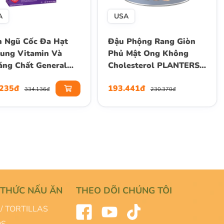
A
USA
 Ngũ Cốc Đa Hạt
Đậu Phộng Rang Giòn
ung Vitamin Và
Phủ Mật Ong Không
ng Chất General
Cholesterol PLANTERS
s Cheerios Multi-
Honey Roasted Peanuts,
.235đ
193.441đ
n, Hộp 340g (12
Hộp 340g (12 Oz.)
334.136đ
230.370đ
 THỨC NẤU ĂN
THEO DÕI CHÚNG TÔI
/ TORTILLAS