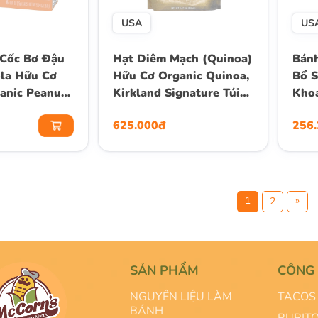
USA
US
Cốc Bơ Đậu
Hạt Diêm Mạch (Quinoa)
Bánh
la Hữu Cơ
Hữu Cơ Organic Quinoa,
Bổ S
anic Peanut
Kirkland Signature Túi
Khoá
colate Chewy
2.04 Kg (4.5 Lb.)
Mill
625.000đ
256
s, Hộp 6
Grai
g
Oz.)
1
»
2
SẢN PHẨM
CÔNG
NGUYÊN LIỆU LÀM
TACOS 
BÁNH