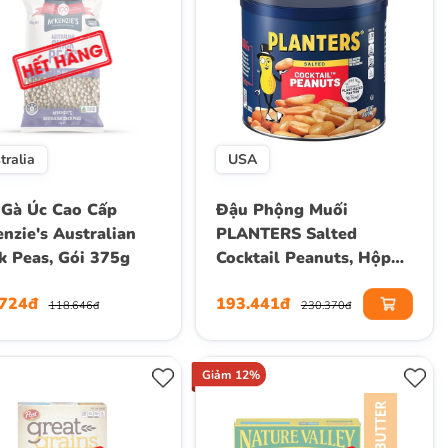
tralia
USA
Gà Úc Cao Cấp
Đậu Phộng Muối
nzie's Australian
PLANTERS Salted
k Peas, Gói 375g
Cocktail Peanuts, Hộp
340g (12 Oz.)
.724đ
193.441đ
118.646đ
230.370đ
Giảm 12%