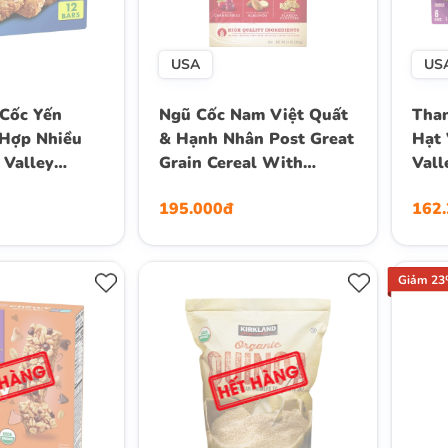
USA
US
Cốc Yến
Ngũ Cốc Nam Việt Quất
Than
Hợp Nhiều
& Hạnh Nhân Post Great
Hạt 
 Valley
Grain Cereal With
Vall
k Crunchy
Cranberries, Flakes &
Chew
195.000đ
162
rs, Hộp 12
Clusters, Almonds, Hộp
6 Th
i) , 253g
396g
Giảm 2