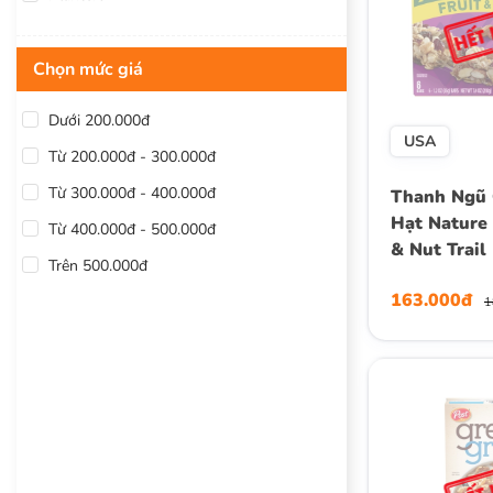
Chọn mức giá
Dưới 200.000đ
USA
Từ 200.000đ - 300.000đ
Từ 300.000đ - 400.000đ
Thanh Ngũ C
Hạt Nature 
Từ 400.000đ - 500.000đ
& Nut Trai
Trên 500.000đ
Granola Bar
163.000đ
Thanh x 35
1