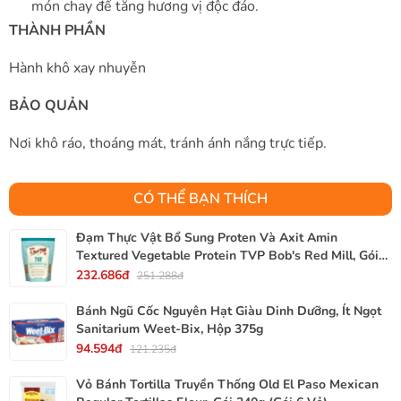
món chay để tăng hương vị độc đáo.
THÀNH PHẦN
Hành khô xay nhuyễn
BẢO QUẢN
Nơi khô ráo, thoáng mát, tránh ánh nắng trực tiếp.
CÓ THỂ BẠN THÍCH
Đạm Thực Vật Bổ Sung Proten Và Axit Amin
Textured Vegetable Protein TVP Bob's Red Mill, Gói
340g, 12 Oz.
232.686đ
251.288đ
Bánh Ngũ Cốc Nguyên Hạt Giàu Dinh Dưỡng, Ít Ngọt
Sanitarium Weet-Bix, Hộp 375g
94.594đ
121.235đ
Vỏ Bánh Tortilla Truyền Thống Old El Paso Mexican