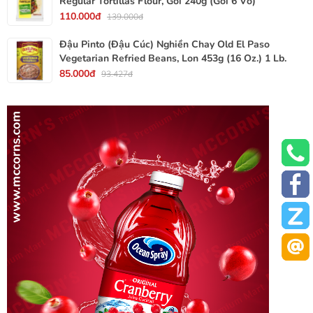
Regular Tortillas Flour, Gói 240g (Gói 6 Vỏ)
110.000đ
139.000đ
Đậu Pinto (Đậu Cúc) Nghiền Chay Old El Paso
Vegetarian Refried Beans, Lon 453g (16 Oz.) 1 Lb.
85.000đ
93.427đ