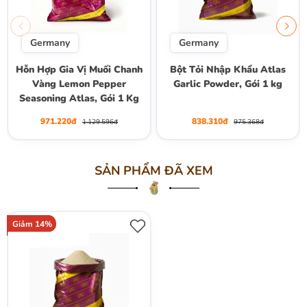
Germany
Germany
Hỗn Hợp Gia Vị Muối Chanh
Bột Tỏi Nhập Khẩu Atlas
Vàng Lemon Pepper
Garlic Powder, Gói 1 kg
Seasoning Atlas, Gói 1 Kg
971.220đ
838.310đ
1.129.596đ
975.368đ
SẢN PHẨM ĐÃ XEM
Giảm 14%