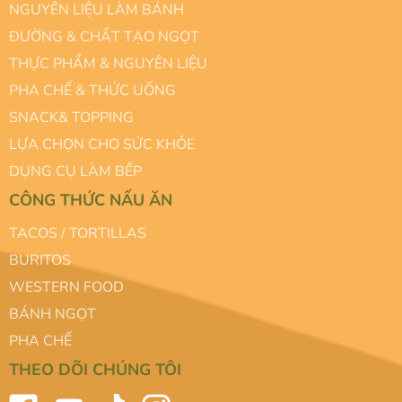
NGUYÊN LIỆU LÀM BÁNH
ĐƯỜNG & CHẤT TẠO NGỌT
THỰC PHẨM & NGUYÊN LIỆU
PHA CHẾ & THỨC UỐNG
SNACK& TOPPING
LỰA CHỌN CHO SỨC KHỎE
DỤNG CỤ LÀM BẾP
CÔNG THỨC NẤU ĂN
TACOS / TORTILLAS
BURITOS
WESTERN FOOD
BÁNH NGỌT
PHA CHẾ
THEO DÕI CHÚNG TÔI