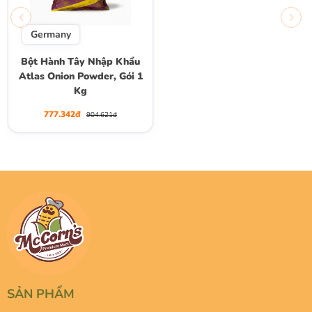
Germany
Bột Hành Tây Nhập Khẩu
Atlas Onion Powder, Gói 1
Kg
777.342đ
904.621đ
SẢN PHẨM