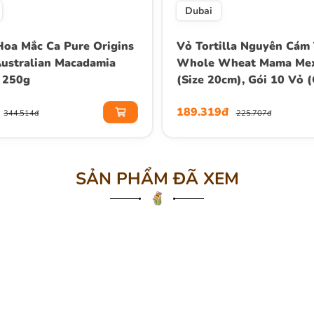
Dubai
oa Mắc Ca Pure Origins
Vỏ Tortilla Nguyên Cám 
ustralian Macadamia
Whole Wheat Mama Mex
 250g
(Size 20cm), Gói 10 Vỏ 
189.319đ
344.514đ
225.707đ
SẢN PHẨM ĐÃ XEM