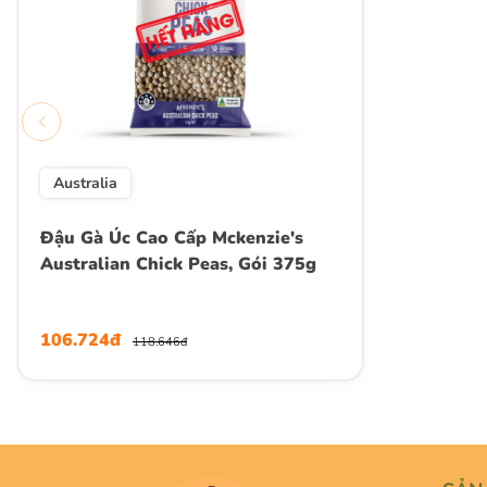
Australia
Đậu Gà Úc Cao Cấp Mckenzie's
Australian Chick Peas, Gói 375g
106.724đ
118.646đ