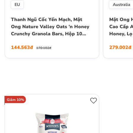
EU
Australia
Thanh Ngũ Cốc Yến Mạch, Mật
Mật Ong H
Ong Nature Valley Oats 'n Honey
Cao Cấp A
Crunchy Granola Bars, Hộp 10
Honey, Lọ
Thanh (5 Gói) , Hộp 210g
144.563đ
279.002đ
170.102đ
Giảm 10%