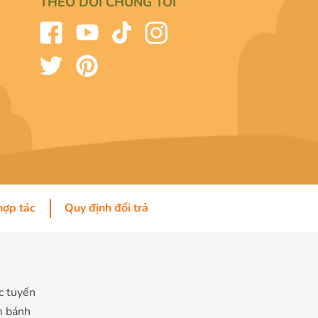
THEO DÕI CHÚNG TÔI
hợp tác
Quy định đổi trả
c tuyến
m bánh