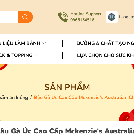
Hotline Support
Langua
0965154516
 LIỆU LÀM BÁNH
ĐƯỜNG & CHẤT TẠO N
CK & TOPPING
LỰA CHỌN CHO SỨC K
SẢN PHẨM
hẩm ăn kiêng
/
Đậu Gà Úc Cao Cấp Mckenzie's Australian Ch
ậu Gà Úc Cao Cấp Mckenzie's Australi