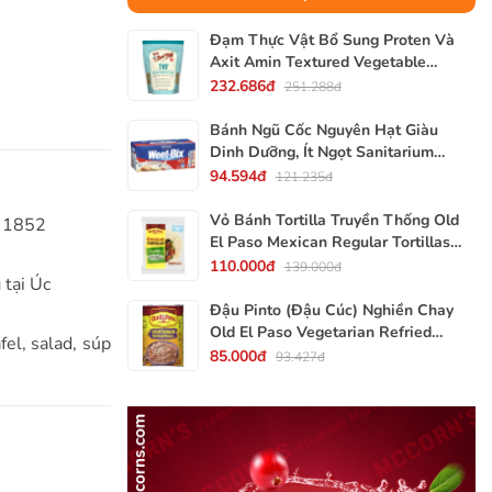
Đạm Thực Vật Bổ Sung Proten Và
Axit Amin Textured Vegetable
Protein TVP Bob's Red Mill, Gói
232.686đ
251.288đ
340g, 12 Oz.
Bánh Ngũ Cốc Nguyên Hạt Giàu
Dinh Dưỡng, Ít Ngọt Sanitarium
Weet-Bix, Hộp 375g
94.594đ
121.235đ
Vỏ Bánh Tortilla Truyền Thống Old
m 1852
El Paso Mexican Regular Tortillas
Flour, Gói 240g (Gói 6 Vỏ)
110.000đ
139.000đ
 tại Úc
Đậu Pinto (Đậu Cúc) Nghiền Chay
Old El Paso Vegetarian Refried
el, salad, súp
Beans, Lon 453g (16 Oz.) 1 Lb.
85.000đ
93.427đ