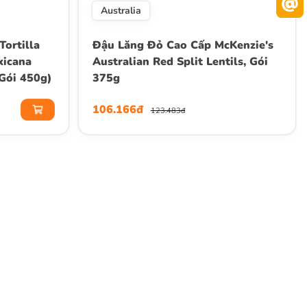
Australia
Tortilla
Đậu Lăng Đỏ Cao Cấp McKenzie's
icana
Australian Red Split Lentils, Gói
(Gói 450g)
375g
106.166đ
123.483đ