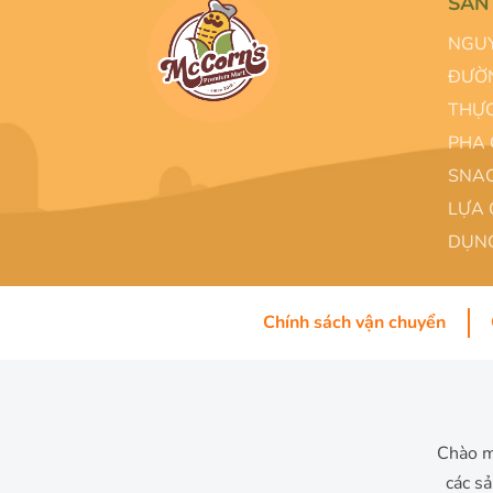
SẢN
NGUY
ĐƯỜN
THỰC
PHA 
SNAC
LỰA 
DỤNG
Chính sách vận chuyển
Chào m
các s