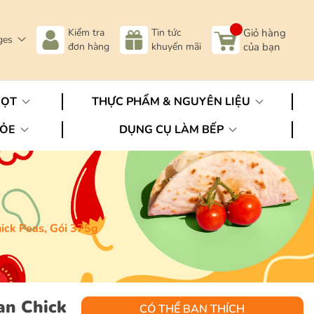
Kiểm tra
Tin tức
Giỏ hàng
ges
đơn hàng
khuyến mãi
của bạn
GỌT
THỰC PHẨM & NGUYÊN LIỆU
HỎE
DỤNG CỤ LÀM BẾP
ick Peas, Gói 375g
an Chick
CÓ THỂ BẠN THÍCH