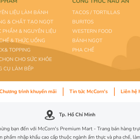
 PHẨM
CÔNG THỨC NẤU ĂN
ÊN LIỆU LÀM BÁNH
TACOS / TORTILLAS
G & CHẤT TẠO NGỌT
BURITOS
 PHẨM & NGUYÊN LIỆU
WESTERN FOOD
CHẾ & THỨC UỐNG
BÁNH NGỌT
K& TOPPING
PHA CHẾ
CHỌN CHO SỨC KHỎE
 CỤ LÀM BẾP
Chương trình khuyến mãi
Tin tức McCorn's
Liên hệ 
Tp. Hồ Chí Minh
ừng bạn đến với McCorn's Premium Mart - Trang bán hàng trự
ản phẩm nhập khẩu cao cấp thuộc ngành ẩm thực và pha chế, là