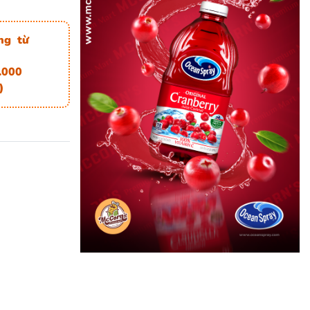
ng từ
.000
)