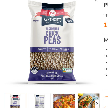
P
Th
1
M