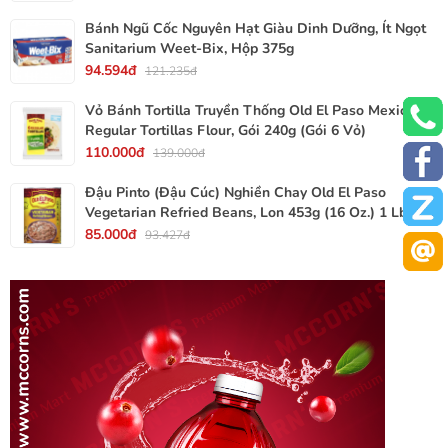
Bánh Ngũ Cốc Nguyên Hạt Giàu Dinh Dưỡng, Ít Ngọt
Sanitarium Weet-Bix, Hộp 375g
94.594đ
121.235đ
Vỏ Bánh Tortilla Truyền Thống Old El Paso Mexican
Regular Tortillas Flour, Gói 240g (Gói 6 Vỏ)
110.000đ
139.000đ
Đậu Pinto (Đậu Cúc) Nghiền Chay Old El Paso
Vegetarian Refried Beans, Lon 453g (16 Oz.) 1 Lb.
85.000đ
93.427đ