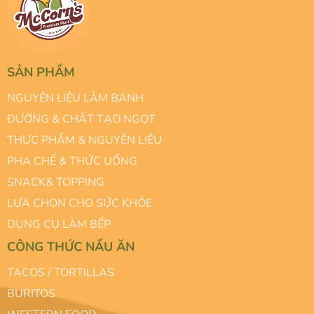
SẢN PHẨM
NGUYÊN LIỆU LÀM BÁNH
ĐƯỜNG & CHẤT TẠO NGỌT
THỰC PHẨM & NGUYÊN LIỆU
PHA CHẾ & THỨC UỐNG
SNACK& TOPPING
LỰA CHỌN CHO SỨC KHỎE
DỤNG CỤ LÀM BẾP
CÔNG THỨC NẤU ĂN
TACOS / TORTILLAS
BURITOS