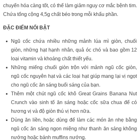
chuyển hóa càng tốt, có thể làm giảm nguy cơ mắc bệnh tim.
Chứa tổng cộng 4,5g chất béo trong mỗi khẩu phần.
ĐẶC ĐIỂM NỔI BẬT
Ngũ cốc chứa nhiều những mảnh lúa mì giòn, chuối
giòn, những hạt hạnh nhân, quả óc chó và bao gồm 12
loại vitamin và khoáng chất thiết yếu.
Những miếng chuối giòn trộn với mảnh ngũ cốc giòn,
ngũ cốc nguyên hạt và các loại hạt giúp mang lại vị ngọt
cho ngũ cốc ăn sáng buổi sáng của bạn.
Thêm một chút ngũ cốc khô Great Grains Banana Nut
Crunch vào sinh tố ăn sáng hoặc cốc sữa chua để có
hương vị và độ giòn thú vị hơn nữa.
Dùng ăn liền, hoặc dùng để làm các món ăn nhẹ bằng
ngũ cốc ăn sáng ngon miệng như thanh ăn sáng không
nướng hoặc bánh muffins nướng.