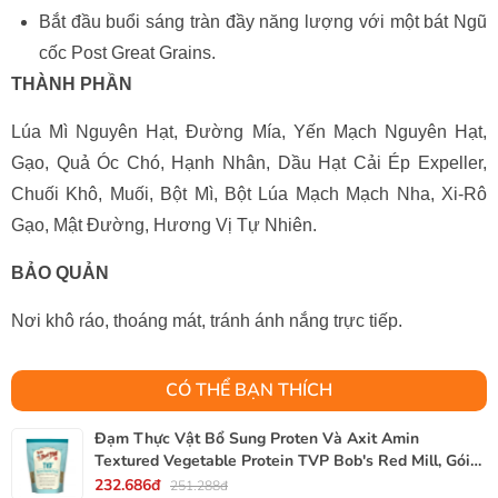
Bắt đầu buổi sáng tràn đầy năng lượng với một bát Ngũ
cốc Post Great Grains.
THÀNH PHẦN
Lúa Mì Nguyên Hạt, Đường Mía, Yến Mạch Nguyên Hạt,
Gạo, Quả Óc Chó, Hạnh Nhân, Dầu Hạt Cải Ép Expeller,
Chuối Khô, Muối, Bột Mì, Bột Lúa Mạch Mạch Nha, Xi-Rô
Gạo, Mật Đường, Hương Vị Tự Nhiên.
BẢO QUẢN
Nơi khô ráo, thoáng mát, tránh ánh nắng trực tiếp.
CÓ THỂ BẠN THÍCH
Đạm Thực Vật Bổ Sung Proten Và Axit Amin
Textured Vegetable Protein TVP Bob's Red Mill, Gói
340g, 12 Oz.
232.686đ
251.288đ