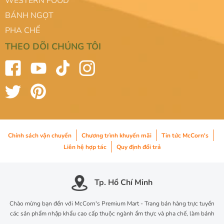
WESTERN FOOD
BÁNH NGỌT
PHA CHẾ
THEO DÕI CHÚNG TÔI
Chính sách vận chuyển
Chương trình khuyến mãi
Tin tức McCorn's
Liên hệ hợp tác
Quy định đổi trả
Tp. Hồ Chí Minh
Chào mừng bạn đến với McCorn's Premium Mart - Trang bán hàng trực tuyến
các sản phẩm nhập khẩu cao cấp thuộc ngành ẩm thực và pha chế, làm bánh