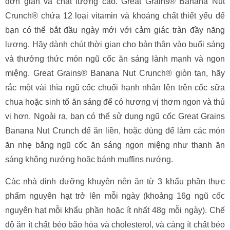
đơn giản và chất lượng cao. Great Grains® Banana Nut
Crunch® chứa 12 loại vitamin và khoáng chất thiết yếu để
bạn có thể bắt đầu ngày mới với cảm giác tràn đầy năng
lượng. Hãy dành chút thời gian cho bản thân vào buổi sáng
và thưởng thức món ngũ cốc ăn sáng lành mạnh và ngon
miệng. Great Grains® Banana Nut Crunch® giòn tan, hãy
rắc một vài thìa ngũ cốc chuối hạnh nhân lên trên cốc sữa
chua hoặc sinh tố ăn sáng để có hương vị thơm ngon và thú
vị hơn. Ngoài ra, bạn có thể sử dụng ngũ cốc Great Grains
Banana Nut Crunch để ăn liền, hoặc dùng để làm các món
ăn nhẹ bằng ngũ cốc ăn sáng ngon miệng như thanh ăn
sáng không nướng hoặc bánh muffins nướng.
Các nhà dinh dưỡng khuyên nên ăn từ 3 khẩu phần thực
phẩm nguyên hạt trở lên mỗi ngày (khoảng 16g ngũ cốc
nguyên hạt mỗi khẩu phần hoặc ít nhất 48g mỗi ngày). Chế
độ ăn ít chất béo bão hòa và cholesterol, và càng ít chất béo