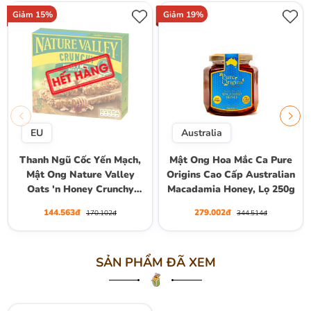
Giảm 15%
Giảm 19%
EU
Australia
Thanh Ngũ Cốc Yến Mạch,
Mật Ong Hoa Mắc Ca Pure
Mật Ong Nature Valley
Origins Cao Cấp Australian
Oats 'n Honey Crunchy
Macadamia Honey, Lọ 250g
Granola Bars, Hộp 10
144.563đ
279.002đ
170.102đ
344.514đ
Thanh (5 Gói) , Hộp 210g
SẢN PHẨM ĐÃ XEM