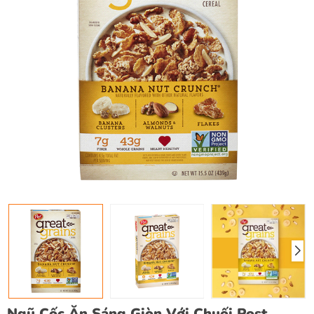
Ngũ Cốc Ăn Sáng Giòn Với Chuối Post