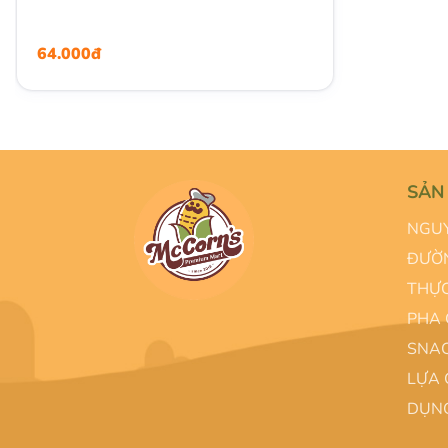
64.000đ
SẢN
NGUY
ĐƯỜN
THỰC
PHA 
SNAC
LỰA 
DỤNG