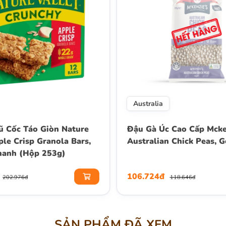
Australia
 Cốc Táo Giòn Nature
Đậu Gà Úc Cao Cấp Mcke
ple Crisp Granola Bars,
Australian Chick Peas, 
hanh (Hộp 253g)
106.724đ
202.976đ
118.646đ
SẢN PHẨM ĐÃ XEM