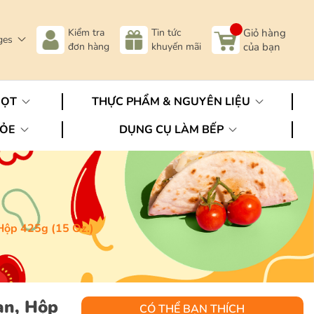
Kiểm tra
Tin tức
Giỏ hàng
ges
đơn hàng
khuyến mãi
của bạn
GỌT
THỰC PHẨM & NGUYÊN LIỆU
HỎE
DỤNG CỤ LÀM BẾP
Hộp 425g (15 Oz.)
an, Hộp
CÓ THỂ BẠN THÍCH