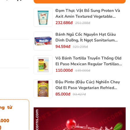
Đạm Thực Vật Bổ Sung Proten Và
Axit Amin Textured Vegetable
Protein TVP Bob's Red Mill, Gói
232.686đ
251.288đ
340g, 12 Oz.
Bánh Ngũ Cốc Nguyên Hạt Giàu
Dinh Dưỡng, Ít Ngọt Sanitarium
Weet-Bix, Hộp 375g
94.594đ
121.235đ
Vỏ Bánh Tortilla Truyền Thống Old
El Paso Mexican Regular Tortillas
Flour, Gói 240g (Gói 6 Vỏ)
110.000đ
139.000đ
Đậu Pinto (Đậu Cúc) Nghiền Chay
Old El Paso Vegetarian Refried
Beans, Lon 453g (16 Oz.) 1 Lb.
85.000đ
93.427đ
ng từ
.000
)