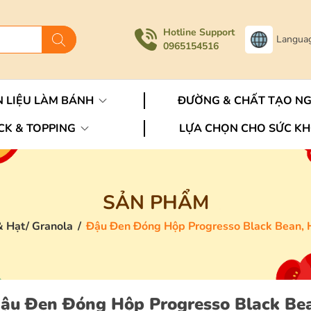
Hotline Support
Langua
0965154516
 LIỆU LÀM BÁNH
ĐƯỜNG & CHẤT TẠO N
CK & TOPPING
LỰA CHỌN CHO SỨC K
SẢN PHẨM
 Hạt/ Granola
/
Đậu Đen Đóng Hộp Progresso Black Bean, 
ậu Đen Đóng Hộp Progresso Black Be