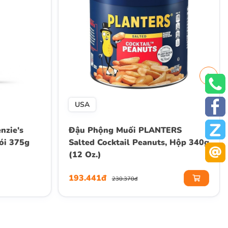
USA
nzie's
Đậu Phộng Muối PLANTERS
Gói 375g
Salted Cocktail Peanuts, Hộp 340g
(12 Oz.)
193.441đ
230.370đ