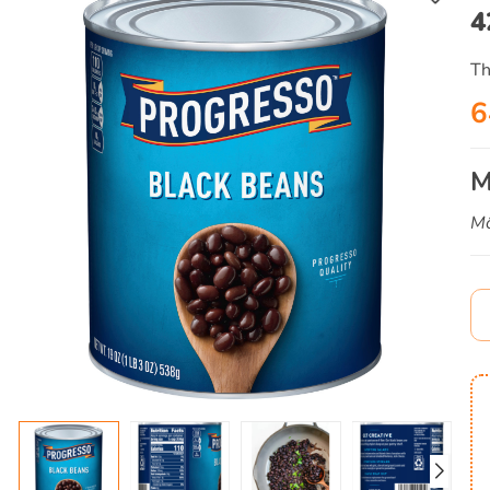
4
Th
6
M
Mô