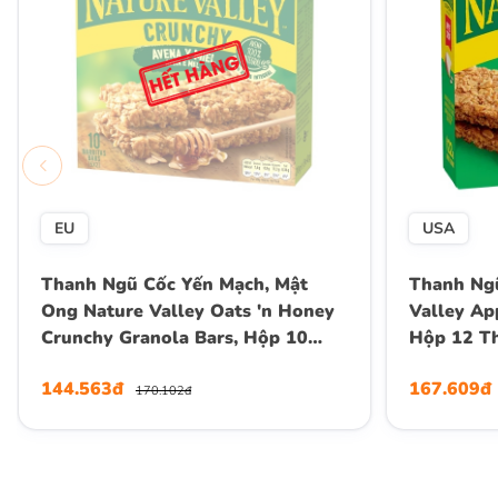
EU
USA
Thanh Ngũ Cốc Yến Mạch, Mật
Thanh Ngũ
Ong Nature Valley Oats 'n Honey
Valley Ap
Crunchy Granola Bars, Hộp 10
Hộp 12 T
Thanh (5 Gói) , Hộp 210g
144.563đ
167.609đ
170.102đ