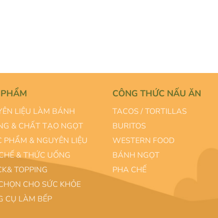
 PHẨM
CÔNG THỨC NẤU ĂN
ÊN LIỆU LÀM BÁNH
TACOS / TORTILLAS
G & CHẤT TẠO NGỌT
BURITOS
 PHẨM & NGUYÊN LIỆU
WESTERN FOOD
CHẾ & THỨC UỐNG
BÁNH NGỌT
K& TOPPING
PHA CHẾ
CHỌN CHO SỨC KHỎE
 CỤ LÀM BẾP