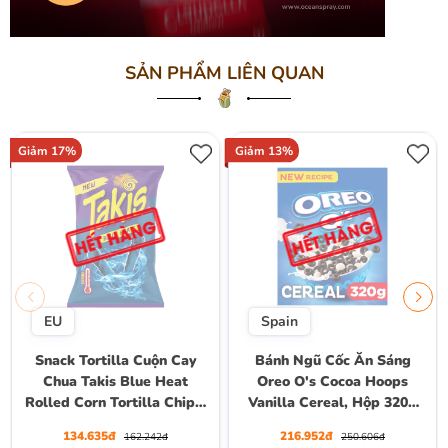
SẢN PHẨM LIÊN QUAN
Giảm 17%
Giảm 13%
EU
Spain
Snack Tortilla Cuộn Cay
Bánh Ngũ Cốc Ăn Sáng
Chua Takis Blue Heat
Oreo O's Cocoa Hoops
Rolled Corn Tortilla Chips,
Vanilla Cereal, Hộp 320g
Gói 100g
(10 Khẩu Phần 30g)
134.635đ
216.952đ
162.242đ
250.606đ