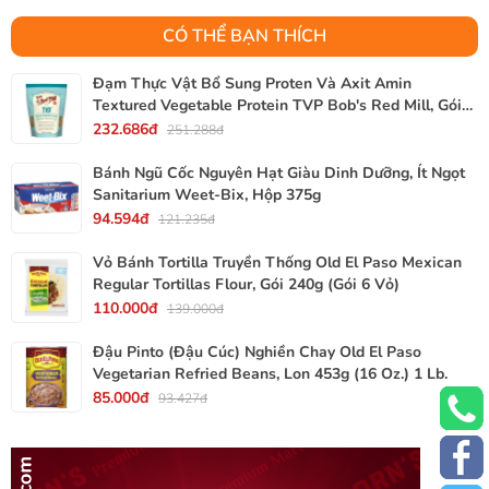
CÓ THỂ BẠN THÍCH
Đạm Thực Vật Bổ Sung Proten Và Axit Amin
Textured Vegetable Protein TVP Bob's Red Mill, Gói
340g, 12 Oz.
232.686đ
251.288đ
Bánh Ngũ Cốc Nguyên Hạt Giàu Dinh Dưỡng, Ít Ngọt
Sanitarium Weet-Bix, Hộp 375g
94.594đ
121.235đ
Vỏ Bánh Tortilla Truyền Thống Old El Paso Mexican
Regular Tortillas Flour, Gói 240g (Gói 6 Vỏ)
110.000đ
139.000đ
Đậu Pinto (Đậu Cúc) Nghiền Chay Old El Paso
Vegetarian Refried Beans, Lon 453g (16 Oz.) 1 Lb.
85.000đ
93.427đ