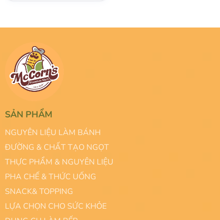
SẢN PHẨM
NGUYÊN LIỆU LÀM BÁNH
ĐƯỜNG & CHẤT TẠO NGỌT
THỰC PHẨM & NGUYÊN LIỆU
PHA CHẾ & THỨC UỐNG
SNACK& TOPPING
LỰA CHỌN CHO SỨC KHỎE