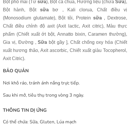
Bột phô mai (Từ
sữa
), Bột cà chua, Hương liệu (chứa
Sữa
),
Bột hành, Bột
sữa
bơ , Kali clorua, Chất điều vị
(Monosodium glutamate), Bột tỏi, Protein
sữa
, Dextrose,
Chất điều chỉnh độ axit (Axit lactic, Axit citric), Màu thực
phẩm (Chiết xuất ớt bột, Annatto bixin, Caramen thường),
Gia vị, Đường ,
Sữa
bột gầy
], Chất chống oxy hóa (Chiết
xuất hương thảo, Axit ascorbic, Chiết xuất giàu Tocopherol,
Axit Citric).
BẢO QUẢN
Nơi khô ráo, tránh ánh nắng trực tiếp.
Sau khi mở, tiêu thụ trong vòng 3 ngày.
THÔNG TIN DỊ ỨNG
Có thể chứa: Sữa, Gluten, Lúa mạch