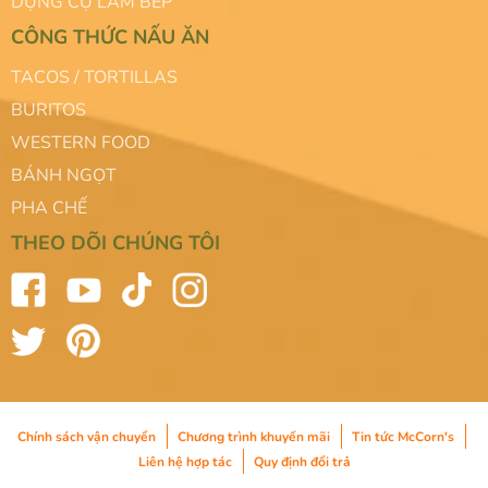
DỤNG CỤ LÀM BẾP
CÔNG THỨC NẤU ĂN
TACOS / TORTILLAS
BURITOS
WESTERN FOOD
BÁNH NGỌT
PHA CHẾ
THEO DÕI CHÚNG TÔI
Chính sách vận chuyển
Chương trình khuyến mãi
Tin tức McCorn's
Liên hệ hợp tác
Quy định đổi trả