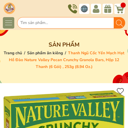
SẢN PHẨM
Trang chủ
/
Sản phẩm ăn kiêng
/
Thanh Ngũ Cốc Yến Mạch Hạt
Hồ Đào Nature Valley Pecan Crunchy Granola Bars, Hộp 12
Thanh (6 Gói) , 253g (8.94 Oz.)