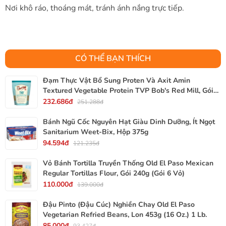
Nơi khô ráo, thoáng mát, tránh ánh nắng trực tiếp.
CÓ THỂ BẠN THÍCH
Đạm Thực Vật Bổ Sung Proten Và Axit Amin
Textured Vegetable Protein TVP Bob's Red Mill, Gói
340g, 12 Oz.
232.686đ
251.288đ
Bánh Ngũ Cốc Nguyên Hạt Giàu Dinh Dưỡng, Ít Ngọt
Sanitarium Weet-Bix, Hộp 375g
94.594đ
121.235đ
Vỏ Bánh Tortilla Truyền Thống Old El Paso Mexican
Regular Tortillas Flour, Gói 240g (Gói 6 Vỏ)
110.000đ
139.000đ
Đậu Pinto (Đậu Cúc) Nghiền Chay Old El Paso
Vegetarian Refried Beans, Lon 453g (16 Oz.) 1 Lb.
85.000đ
93.427đ