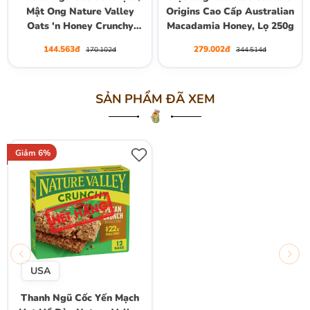
Mật Ong Nature Valley
Origins Cao Cấp Australian
Oats 'n Honey Crunchy
Macadamia Honey, Lọ 250g
Granola Bars, Hộp 10
144.563đ
279.002đ
170.102đ
344.514đ
Thanh (5 Gói) , Hộp 210g
SẢN PHẨM ĐÃ XEM
Giảm 6%
USA
Thanh Ngũ Cốc Yến Mạch