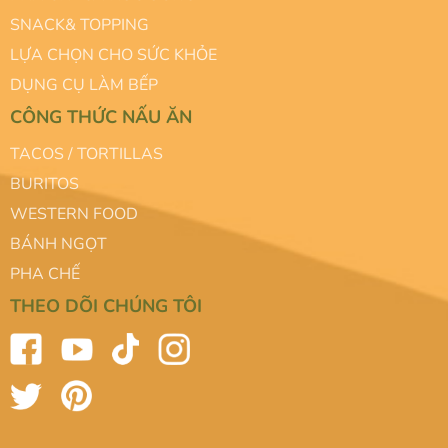
SNACK& TOPPING
LỰA CHỌN CHO SỨC KHỎE
DỤNG CỤ LÀM BẾP
CÔNG THỨC NẤU ĂN
TACOS / TORTILLAS
BURITOS
WESTERN FOOD
BÁNH NGỌT
PHA CHẾ
THEO DÕI CHÚNG TÔI