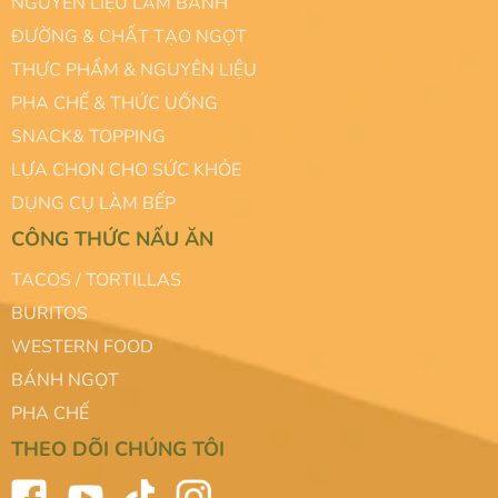
NGUYÊN LIỆU LÀM BÁNH
ĐƯỜNG & CHẤT TẠO NGỌT
THỰC PHẨM & NGUYÊN LIỆU
PHA CHẾ & THỨC UỐNG
SNACK& TOPPING
LỰA CHỌN CHO SỨC KHỎE
DỤNG CỤ LÀM BẾP
CÔNG THỨC NẤU ĂN
TACOS / TORTILLAS
BURITOS
WESTERN FOOD
BÁNH NGỌT
PHA CHẾ
THEO DÕI CHÚNG TÔI