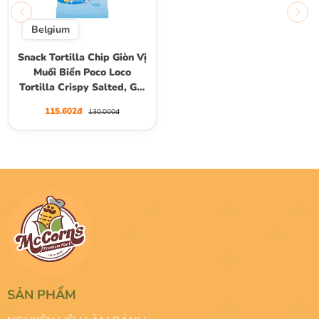
Belgium
Snack Tortilla Chip Giòn Vị
Muối Biển Poco Loco
Tortilla Crispy Salted, Gói
200g
115.602đ
130.000đ
SẢN PHẨM