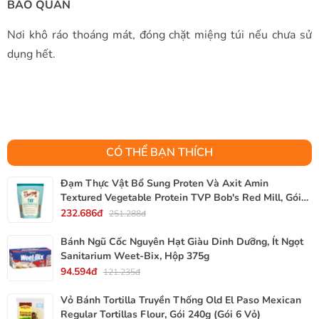
BẢO QUẢN
Nơi khô ráo thoáng mát, đóng chặt miệng túi nếu chưa sử
dụng hết.
CÓ THỂ BẠN THÍCH
Đạm Thực Vật Bổ Sung Proten Và Axit Amin
Textured Vegetable Protein TVP Bob's Red Mill, Gói
340g, 12 Oz.
232.686đ
251.288đ
Bánh Ngũ Cốc Nguyên Hạt Giàu Dinh Dưỡng, Ít Ngọt
Sanitarium Weet-Bix, Hộp 375g
94.594đ
121.235đ
Vỏ Bánh Tortilla Truyền Thống Old El Paso Mexican
Regular Tortillas Flour, Gói 240g (Gói 6 Vỏ)