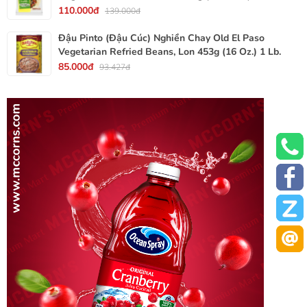
110.000đ
139.000đ
Đậu Pinto (Đậu Cúc) Nghiền Chay Old El Paso
Vegetarian Refried Beans, Lon 453g (16 Oz.) 1 Lb.
85.000đ
93.427đ