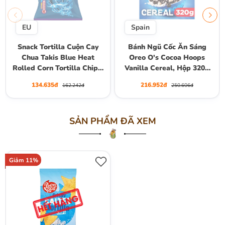
EU
Spain
Snack Tortilla Cuộn Cay
Bánh Ngũ Cốc Ăn Sáng
Chua Takis Blue Heat
Oreo O's Cocoa Hoops
Rolled Corn Tortilla Chips,
Vanilla Cereal, Hộp 320g
Gói 100g
(10 Khẩu Phần 30g)
134.635đ
216.952đ
162.242đ
250.606đ
SẢN PHẨM ĐÃ XEM
Giảm 11%