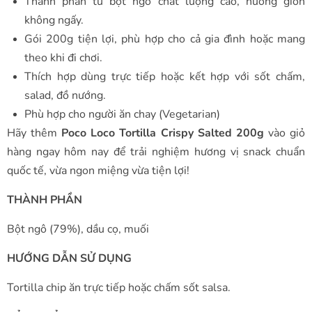
Thành phần từ bột ngô chất lượng cao, nướng giòn
không ngấy.
Gói 200g tiện lợi, phù hợp cho cả gia đình hoặc mang
theo khi đi chơi.
Thích hợp dùng trực tiếp hoặc kết hợp với sốt chấm,
salad, đồ nướng.
Phù hợp cho người ăn chay (Vegetarian)
Hãy thêm
Poco Loco Tortilla Crispy Salted 200g
vào giỏ
hàng ngay hôm nay để trải nghiệm hương vị snack chuẩn
quốc tế, vừa ngon miệng vừa tiện lợi!
THÀNH PHẦN
Bột ngô (79%), dầu cọ, muối
HƯỚNG DẪN SỬ DỤNG
Tortilla chip ăn trực tiếp hoặc chấm sốt salsa.