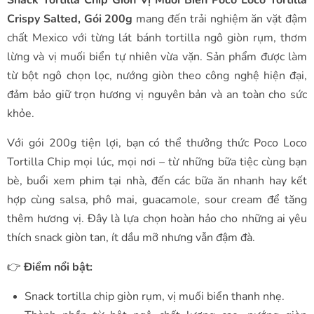
Crispy Salted, Gói 200g
mang đến trải nghiệm ăn vặt đậm
chất Mexico với từng lát bánh tortilla ngô giòn rụm, thơm
lừng và vị muối biển tự nhiên vừa vặn. Sản phẩm được làm
từ bột ngô chọn lọc, nướng giòn theo công nghệ hiện đại,
đảm bảo giữ trọn hương vị nguyên bản và an toàn cho sức
khỏe.
Với gói 200g tiện lợi, bạn có thể thưởng thức Poco Loco
Tortilla Chip mọi lúc, mọi nơi – từ những bữa tiệc cùng bạn
bè, buổi xem phim tại nhà, đến các bữa ăn nhanh hay kết
hợp cùng salsa, phô mai, guacamole, sour cream để tăng
thêm hương vị. Đây là lựa chọn hoàn hảo cho những ai yêu
thích snack giòn tan, ít dầu mỡ nhưng vẫn đậm đà.
👉
Điểm nổi bật:
Snack tortilla chip giòn rụm, vị muối biển thanh nhẹ.