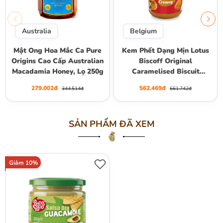
Australia
Belgium
Mật Ong Hoa Mắc Ca Pure
Kem Phết Dạng Mịn Lotus
Origins Cao Cấp Australian
Biscoff Original
Macadamia Honey, Lọ 250g
Caramelised Biscuit
Spread Smooth, Hộp 720g
279.002đ
562.469đ
344.514đ
661.742đ
SẢN PHẨM ĐÃ XEM
Giảm 10%