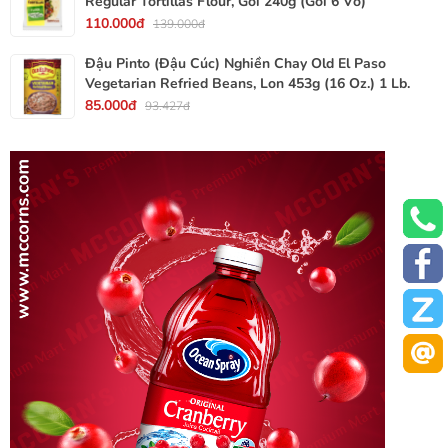
Regular Tortillas Flour, Gói 240g (Gói 6 Vỏ)
110.000đ
139.000đ
Đậu Pinto (Đậu Cúc) Nghiền Chay Old El Paso
Vegetarian Refried Beans, Lon 453g (16 Oz.) 1 Lb.
85.000đ
93.427đ