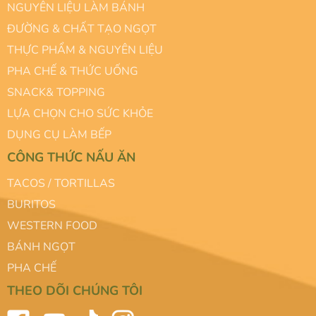
NGUYÊN LIỆU LÀM BÁNH
ĐƯỜNG & CHẤT TẠO NGỌT
THỰC PHẨM & NGUYÊN LIỆU
PHA CHẾ & THỨC UỐNG
SNACK& TOPPING
LỰA CHỌN CHO SỨC KHỎE
DỤNG CỤ LÀM BẾP
CÔNG THỨC NẤU ĂN
TACOS / TORTILLAS
BURITOS
WESTERN FOOD
BÁNH NGỌT
PHA CHẾ
THEO DÕI CHÚNG TÔI