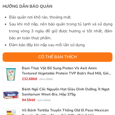
HƯỚNG DẪN BẢO QUẢN
Bảo quản nơi khô ráo, thoáng mát.
Sau khi mở nắp, nên bảo quản trong tủ lạnh và sử dụng
trong vòng 3 ngày để giữ được hương vị tốt nhất, đảm
bảo an toàn thực phẩm.
Đảm bảo đậy kín nắp sau mỗi lần sử dụng
CÓ THỂ BẠN THÍCH
Đạm Thực Vật Bổ Sung Proten Và Axit Amin
Textured Vegetable Protein TVP Bob's Red Mill, Gói
340g, 12 Oz.
232.686đ
251.288đ
Bánh Ngũ Cốc Nguyên Hạt Giàu Dinh Dưỡng, Ít Ngọt
Sanitarium Weet-Bix, Hộp 375g
94.594đ
121.235đ
Vỏ Bánh Tortilla Truyền Thống Old El Paso Mexican