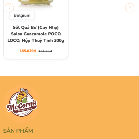
Belgium
Sốt Quả Bơ (Cay Nhẹ)
Salsa Guacamole POCO
LOCO, Hộp Thuỷ Tinh 300g
155.039đ
173.083đ
SẢN PHẨM