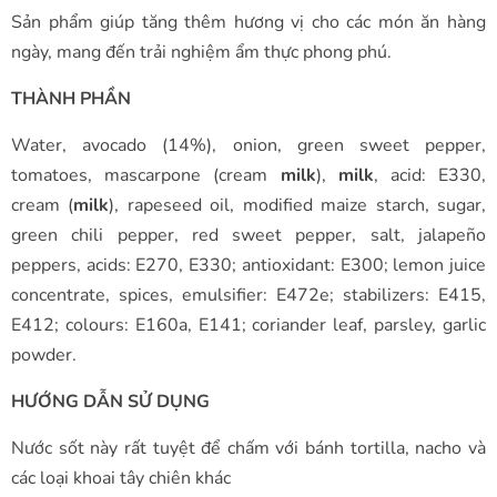
Sản phẩm giúp tăng thêm hương vị cho các món ăn hàng
ngày, mang đến trải nghiệm ẩm thực phong phú.
THÀNH PHẦN
Water, avocado (14%), onion, green sweet pepper,
tomatoes, mascarpone (cream
milk
),
milk
, acid: E330,
cream (
milk
), rapeseed oil, modified maize starch, sugar,
green chili pepper, red sweet pepper, salt, jalapeño
peppers, acids: E270, E330; antioxidant: E300; lemon juice
concentrate, spices, emulsifier: E472e; stabilizers: E415,
E412; colours: E160a, E141; coriander leaf, parsley, garlic
powder.
HƯỚNG DẪN SỬ DỤNG
Nước sốt này rất tuyệt để chấm với bánh tortilla, nacho và
các loại khoai tây chiên khác