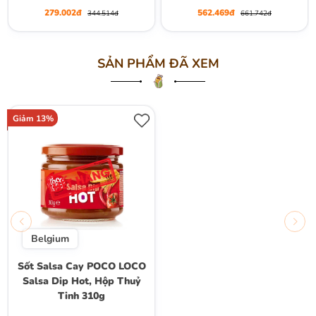
Spread Smooth, Hộp 720g
279.002đ
562.469đ
344.514đ
661.742đ
SẢN PHẨM ĐÃ XEM
Giảm 13%
Belgium
Sốt Salsa Cay POCO LOCO
Salsa Dip Hot, Hộp Thuỷ
Tinh 310g