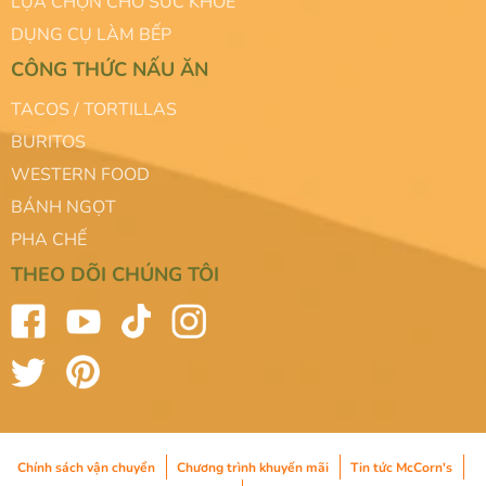
LỰA CHỌN CHO SỨC KHỎE
DỤNG CỤ LÀM BẾP
CÔNG THỨC NẤU ĂN
TACOS / TORTILLAS
BURITOS
WESTERN FOOD
BÁNH NGỌT
PHA CHẾ
THEO DÕI CHÚNG TÔI
Chính sách vận chuyển
Chương trình khuyến mãi
Tin tức McCorn's