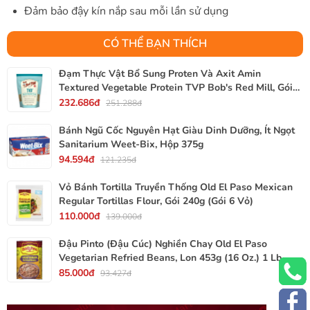
Đảm bảo đậy kín nắp sau mỗi lần sử dụng
CÓ THỂ BẠN THÍCH
Đạm Thực Vật Bổ Sung Proten Và Axit Amin
Textured Vegetable Protein TVP Bob's Red Mill, Gói
340g, 12 Oz.
232.686đ
251.288đ
Bánh Ngũ Cốc Nguyên Hạt Giàu Dinh Dưỡng, Ít Ngọt
Sanitarium Weet-Bix, Hộp 375g
94.594đ
121.235đ
Vỏ Bánh Tortilla Truyền Thống Old El Paso Mexican
Regular Tortillas Flour, Gói 240g (Gói 6 Vỏ)
110.000đ
139.000đ
Đậu Pinto (Đậu Cúc) Nghiền Chay Old El Paso
Vegetarian Refried Beans, Lon 453g (16 Oz.) 1 Lb.
85.000đ
93.427đ