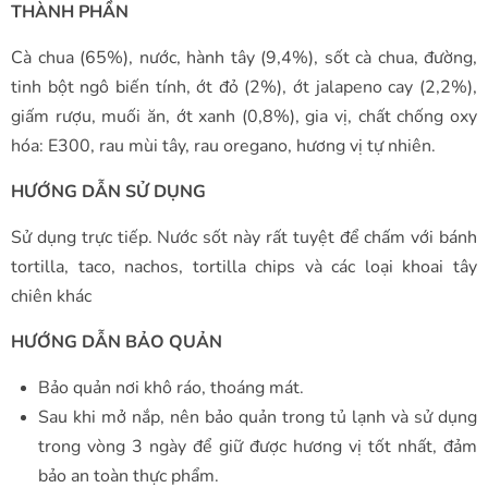
THÀNH PHẦN
Cà chua (65%), nước, hành tây (9,4%), sốt cà chua, đường,
tinh bột ngô biến tính, ớt đỏ (2%), ớt jalapeno cay (2,2%),
giấm rượu, muối ăn, ớt xanh (0,8%), gia vị, chất chống oxy
hóa: E300, rau mùi tây, rau oregano, hương vị tự nhiên.
HƯỚNG DẪN SỬ DỤNG
Sử dụng trực tiếp. Nước sốt này rất tuyệt để chấm với bánh
tortilla, taco, nachos, tortilla chips và các loại khoai tây
chiên khác
HƯỚNG DẪN BẢO QUẢN
Bảo quản nơi khô ráo, thoáng mát.
Sau khi mở nắp, nên bảo quản trong tủ lạnh và sử dụng
trong vòng 3 ngày để giữ được hương vị tốt nhất, đảm
bảo an toàn thực phẩm.