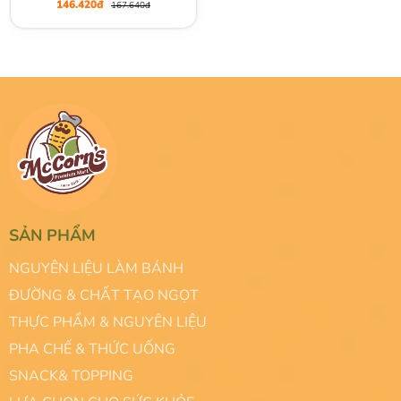
146.420đ
167.640đ
SẢN PHẨM
NGUYÊN LIỆU LÀM BÁNH
ĐƯỜNG & CHẤT TẠO NGỌT
THỰC PHẨM & NGUYÊN LIỆU
PHA CHẾ & THỨC UỐNG
SNACK& TOPPING