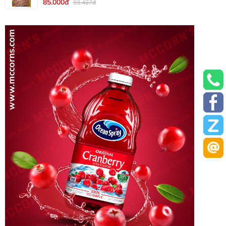
85.000đ
93.427đ