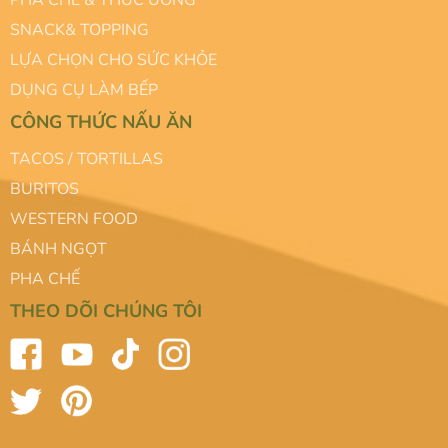
PHA CHẾ & THỨC UỐNG
SNACK& TOPPING
LỰA CHỌN CHO SỨC KHỎE
DỤNG CỤ LÀM BẾP
CÔNG THỨC NẤU ĂN
TACOS / TORTILLAS
BURITOS
WESTERN FOOD
BÁNH NGỌT
PHA CHẾ
THEO DÕI CHÚNG TÔI