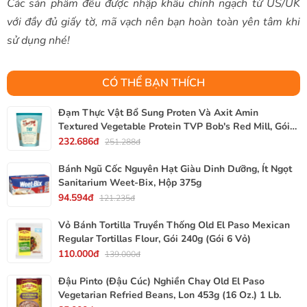
Các sản phẩm đều được nhập khẩu chính ngạch từ US/UK
với đầy đủ giấy tờ, mã vạch nên bạn hoàn toàn yên tâm khi
sử dụng nhé!
CÓ THỂ BẠN THÍCH
Đạm Thực Vật Bổ Sung Proten Và Axit Amin
Textured Vegetable Protein TVP Bob's Red Mill, Gói
340g, 12 Oz.
232.686đ
251.288đ
Bánh Ngũ Cốc Nguyên Hạt Giàu Dinh Dưỡng, Ít Ngọt
Sanitarium Weet-Bix, Hộp 375g
94.594đ
121.235đ
Vỏ Bánh Tortilla Truyền Thống Old El Paso Mexican
Regular Tortillas Flour, Gói 240g (Gói 6 Vỏ)
110.000đ
139.000đ
Đậu Pinto (Đậu Cúc) Nghiền Chay Old El Paso
Vegetarian Refried Beans, Lon 453g (16 Oz.) 1 Lb.