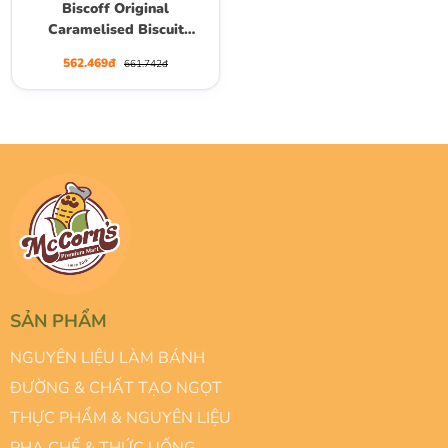
Biscoff Original
Caramelised Biscuit
Spread Smooth, Hộp 720g
562.469đ
661.742đ
SẢN PHẨM
NGUYÊN LIỆU LÀM BÁNH
ĐƯỜNG & CHẤT TẠO NGỌT
THỰC PHẨM & NGUYÊN LIỆU