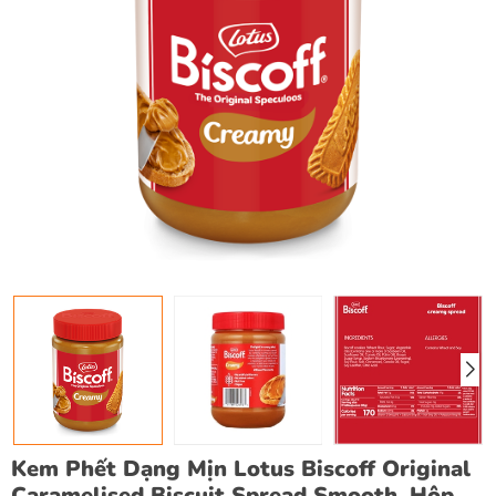
Kem Phết Dạng Mịn Lotus Biscoff Original
Caramelised Biscuit Spread Smooth, Hộp