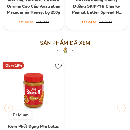
Mật Ong Hoa Mắc Ca Pure
Bơ Đậu Phộng Không
Origins Cao Cấp Australian
Đường SKIPPY® Chunky
Macadamia Honey, Lọ 250g
Peanut Butter Spread No
Sugar Added, Hộp 454g
279.002đ
172.847đ
344.514đ
209.404đ
(16 Oz.)
SẢN PHẨM ĐÃ XEM
Giảm 15%
Belgium
Kem Phết Dạng Mịn Lotus