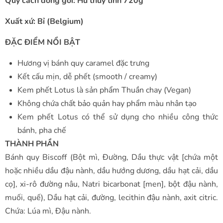
Quy cách đóng gói: Hủ thuỷ tinh 720g
Xuất xứ: Bỉ (Belgium)
ĐẶC ĐIỂM NỔI BẬT
Hương vị bánh quy caramel đặc trưng
Kết cấu mịn, dễ phết (smooth / creamy)
Kem phết Lotus là sản phẩm Thuần chay (Vegan)
Không chứa chất bảo quản hay phẩm màu nhân tạo
Kem phết Lotus có thể sử dụng cho nhiều công thức
bánh, pha chế
THÀNH PHẦN
Bánh quy Biscoff (Bột mì, Đường, Dầu thực vật [chứa một
hoặc nhiều dầu đậu nành, dầu hướng dương, dầu hạt cải, dầu
cọ], xi-rô đường nâu, Natri bicarbonat [men], bột đậu nành,
muối, quế), Dầu hạt cải, đường, lecithin đậu nành, axit citric.
Chứa: Lúa mì, Đậu nành.