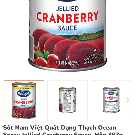
Sốt Nam Việt Quất Dạng Thạch Ocean
Spray Jellied Cranberry Sauce, Hộp 397g