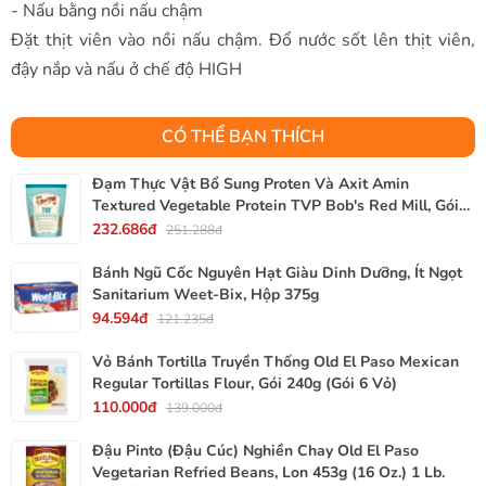
- Nấu bằng nồi nấu chậm
Đặt thịt viên vào nồi nấu chậm. Đổ nước sốt lên thịt viên,
đậy nắp và nấu ở chế độ HIGH
CÓ THỂ BẠN THÍCH
Đạm Thực Vật Bổ Sung Proten Và Axit Amin
Textured Vegetable Protein TVP Bob's Red Mill, Gói
340g, 12 Oz.
232.686đ
251.288đ
Bánh Ngũ Cốc Nguyên Hạt Giàu Dinh Dưỡng, Ít Ngọt
Sanitarium Weet-Bix, Hộp 375g
94.594đ
121.235đ
Vỏ Bánh Tortilla Truyền Thống Old El Paso Mexican
Regular Tortillas Flour, Gói 240g (Gói 6 Vỏ)
110.000đ
139.000đ
Đậu Pinto (Đậu Cúc) Nghiền Chay Old El Paso
Vegetarian Refried Beans, Lon 453g (16 Oz.) 1 Lb.