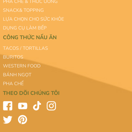
PHA CHẾ & THỨC UỐNG
SNACK& TOPPING
LỰA CHỌN CHO SỨC KHỎE
DỤNG CỤ LÀM BẾP
CÔNG THỨC NẤU ĂN
TACOS / TORTILLAS
BURITOS
WESTERN FOOD
BÁNH NGỌT
PHA CHẾ
THEO DÕI CHÚNG TÔI