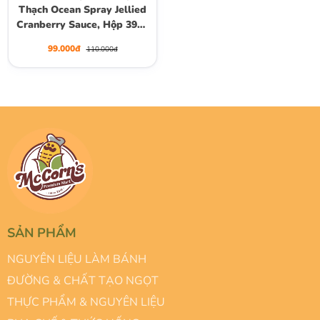
Thạch Ocean Spray Jellied
Cranberry Sauce, Hộp 397g
(14 Oz.)
99.000đ
110.000đ
SẢN PHẨM
NGUYÊN LIỆU LÀM BÁNH
ĐƯỜNG & CHẤT TẠO NGỌT
THỰC PHẨM & NGUYÊN LIỆU