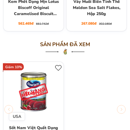
Kem Phết Dạng Mịn Lotus
Vảy Muối Biển Tinh Thể
Biscoff Original
Maldon Sea Salt Flakes,
Caramelised Biscuit
Hộp 250g
Spread Smooth, Hộp 720g
562.469đ
267.080đ
661.742đ
302.180đ
SẢN PHẨM ĐÃ XEM
Giảm 10%
USA
Sốt Nam Việt Quất Dạng