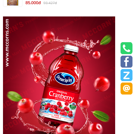
85.000đ
93.427đ