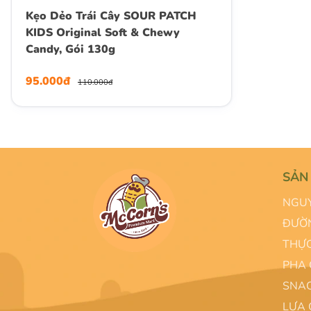
Kẹo Dẻo Trái Cây SOUR PATCH
KIDS Original Soft & Chewy
Candy, Gói 130g
95.000đ
110.000đ
SẢN
NGUY
ĐƯỜN
THỰC
PHA 
SNAC
LỰA 