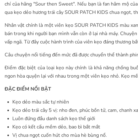
chí của hãng "Sour then Sweet". Nếu bạn là fan hâm mộ củ
qua kẹo dẻo hương trái cây SOUR PATCH KIDS chua ngọt, t
Nhân vật chính là một viên kẹo SOUR PATCH KIDS màu xanh 
bán trong khi người bạn mình vẫn còn ở lại nhà máy. Chuyện 
vấp ngã. Từ đây cuộc hành trình của viên kẹo đáng thương bắ
Câu chuyện nổi tiếng đến mức đã được chuyển thể thành phi
Điểm đặc biệt của loại kẹo này chính là khả năng chống buồn
ngon hòa quyện lại với nhau trong một viên kẹo nhỏ. Kẹo mềm, 
ĐẶC ĐIỂM NỔI BẬT
Kẹo dẻo màu sắc tự nhiên
Kẹo dẻo trái cây 5 vị: nho đen, phúc bồn tử, cam, chanh x
Luôn đứng đầu danh sách kẹo thế giới
Kẹo có kết cấu mềm dẻo, bao bì bắt mắt
Vị chua ngọt cuốn hút cho mùa hè bùng nổ.