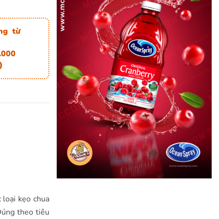
ng từ
.000
)
 loại kẹo chua
Đúng theo tiêu