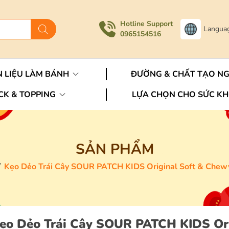
Hotline Support
Langua
0965154516
 LIỆU LÀM BÁNH
ĐƯỜNG & CHẤT TẠO N
CK & TOPPING
LỰA CHỌN CHO SỨC K
SẢN PHẨM
/
Kẹo Dẻo Trái Cây SOUR PATCH KIDS Original Soft & Chew
ẹo Dẻo Trái Cây SOUR PATCH KIDS Or