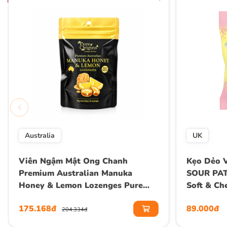
Australia
UK
Viên Ngậm Mật Ong Chanh
Kẹo Dẻo 
Premium Australian Manuka
SOUR PAT
Honey & Lemon Lozenges Pure
Soft & Ch
Origins, Gói 16 Viên (Gói 80g)
175.168đ
89.000đ
204.334đ