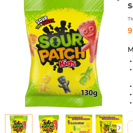
S
Th
9
M