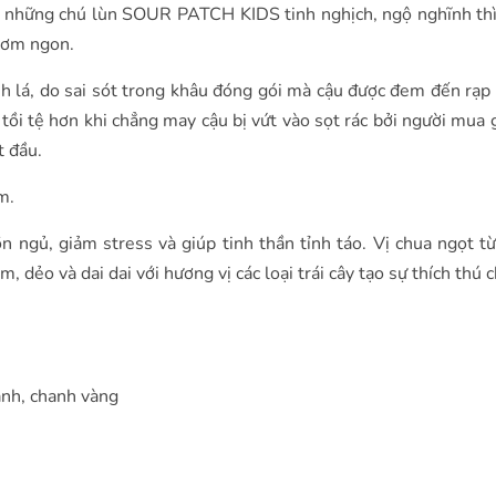
a những chú lùn SOUR PATCH KIDS tinh nghịch, ngộ nghĩnh th
hơm ngon.
lá, do sai sót trong khâu đóng gói mà cậu được đem đến rạp
tồi tệ hơn khi chẳng may cậu bị vứt vào sọt rác bởi người mua g
t đầu.
m.
 ngủ, giảm stress và giúp tinh thần tỉnh táo. Vị chua ngọt từ
dẻo và dai dai với hương vị các loại trái cây tạo sự thích thú 
anh, chanh vàng