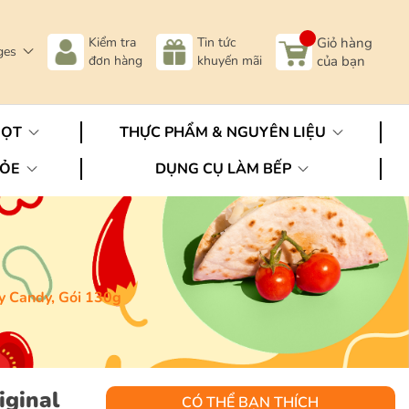
Kiểm tra
Tin tức
Giỏ hàng
ges
đơn hàng
khuyến mãi
của bạn
GỌT
THỰC PHẨM & NGUYÊN LIỆU
HỎE
DỤNG CỤ LÀM BẾP
y Candy, Gói 130g
iginal
CÓ THỂ BẠN THÍCH