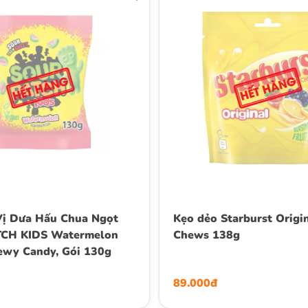
Vị Dưa Hấu Chua Ngọt
Kẹo dẻo Starburst Origin
CH KIDS Watermelon
Chews 138g
ewy Candy, Gói 130g
89.000đ