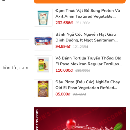
Đạm Thực Vật Bổ Sung Proten Và
Axit Amin Textured Vegetable
Protein TVP Bob's Red Mill, Gói
232.686đ
251.288đ
340g, 12 Oz.
Bánh Ngũ Cốc Nguyên Hạt Giàu
Dinh Dưỡng, Ít Ngọt Sanitarium
Weet-Bix, Hộp 375g
94.594đ
121.235đ
Vỏ Bánh Tortilla Truyền Thống Old
El Paso Mexican Regular Tortillas
 bồn tử, cam,
Flour, Gói 240g (Gói 6 Vỏ)
110.000đ
139.000đ
Đậu Pinto (Đậu Cúc) Nghiền Chay
Old El Paso Vegetarian Refried
Beans, Lon 453g (16 Oz.) 1 Lb.
85.000đ
93.427đ