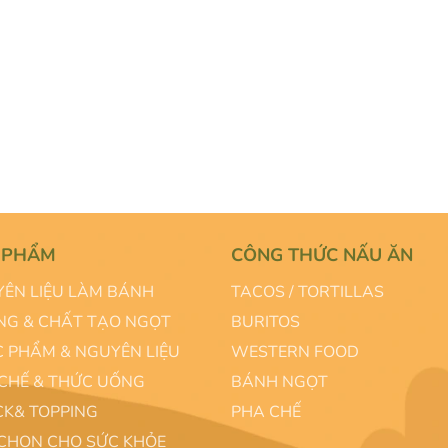
 PHẨM
CÔNG THỨC NẤU ĂN
ÊN LIỆU LÀM BÁNH
TACOS / TORTILLAS
G & CHẤT TẠO NGỌT
BURITOS
 PHẨM & NGUYÊN LIỆU
WESTERN FOOD
CHẾ & THỨC UỐNG
BÁNH NGỌT
K& TOPPING
PHA CHẾ
CHỌN CHO SỨC KHỎE