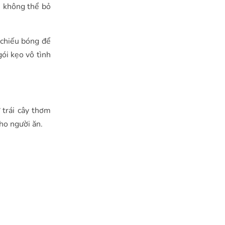
ì không thể bỏ
 chiếu bóng để
ói kẹo vô tình
 trái cây thơm
cho người ăn.