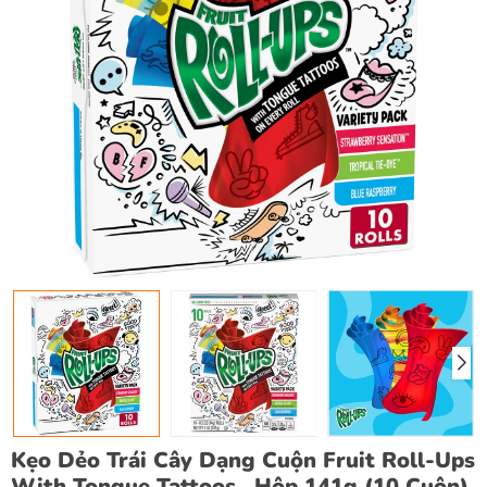
Kẹo Dẻo Trái Cây Dạng Cuộn Fruit Roll-Ups
With Tongue Tattoos , Hộp 141g (10 Cuộn)