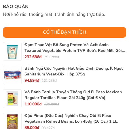
BẢO QUẢN
Nơi khô ráo, thoáng mát, tránh ánh nắng trực tiếp.
CÓ THỂ BẠN THÍCH
Đạm Thực Vật Bổ Sung Proten Và Axit Amin
Textured Vegetable Protein TVP Bob's Red Mill, Gói
340g, 12 Oz.
232.686đ
251.288đ
Bánh Ngũ Cốc Nguyên Hạt Giàu Dinh Dưỡng, Ít Ngọt
Sanitarium Weet-Bix, Hộp 375g
94.594đ
121.235đ
Vỏ Bánh Tortilla Truyền Thống Old El Paso Mexican
Regular Tortillas Flour, Gói 240g (Gói 6 Vỏ)
110.000đ
139.000đ
Đậu Pinto (Đậu Cúc) Nghiền Chay Old El Paso
Vegetarian Refried Beans, Lon 453g (16 Oz.) 1 Lb.
85.000đ
93.427đ