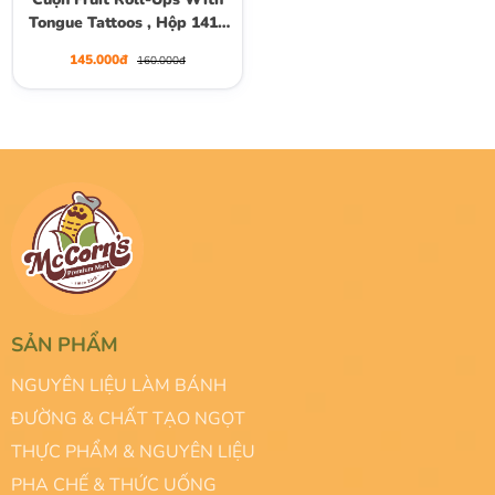
Tongue Tattoos , Hộp 141g
(10 Cuộn)
145.000đ
160.000đ
SẢN PHẨM
NGUYÊN LIỆU LÀM BÁNH
ĐƯỜNG & CHẤT TẠO NGỌT
THỰC PHẨM & NGUYÊN LIỆU
PHA CHẾ & THỨC UỐNG