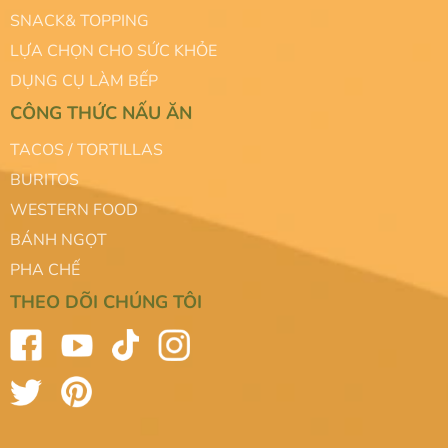
SNACK& TOPPING
LỰA CHỌN CHO SỨC KHỎE
DỤNG CỤ LÀM BẾP
CÔNG THỨC NẤU ĂN
TACOS / TORTILLAS
BURITOS
WESTERN FOOD
BÁNH NGỌT
PHA CHẾ
THEO DÕI CHÚNG TÔI