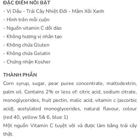
ĐẶC ĐIỂM NỔI BẬT
- Vị Dâu - Trái Cây Nhiệt Đới - Mâm Xôi Xanh
- Hình trên mỗi cuộn
- Nguồn vitamin C dồi dào
- Không hương vị nhân tạo
- Không chứa Gluten
- Không chứa Gelatin
- Chứng nhận Kosher
THÀNH PHẦN
Corn syrup, sugar, pear puree concentrate, maltodextrin,
palm oil. Contains 2% or less of: citric acid, sodium citrate,
monoglycerides, fruit pectin, malic acid, vitamin c (ascorbic
acid), acetylated monoglycerides, natural flavour, colour
(red 40, yellow 5& 6, blue 1)
Một nguồn Vitamin C tuyệt vời và được làm bằng trái cây
thật.