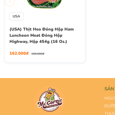
USA
(USA) Thịt Heo Đóng Hộp Ham
Luncheon Meat Đóng Hộp
Highway, Hộp 454g (16 Oz.)
162.000đ
165.000đ
SẢN
NGUY
ĐƯỜN
THỰC