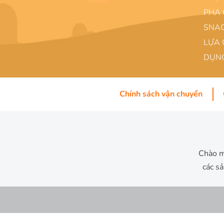
PHA 
SNAC
LỰA 
DỤNG
Chính sách vận chuyển
Chào m
các s