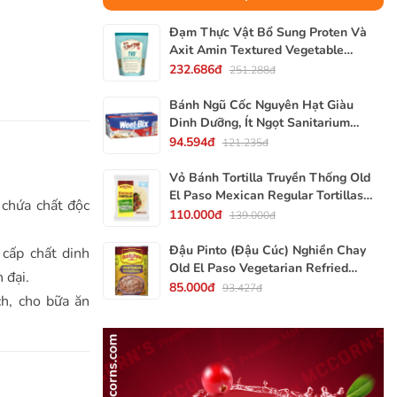
Đạm Thực Vật Bổ Sung Proten Và
Axit Amin Textured Vegetable
Protein TVP Bob's Red Mill, Gói
232.686đ
251.288đ
340g, 12 Oz.
Bánh Ngũ Cốc Nguyên Hạt Giàu
Dinh Dưỡng, Ít Ngọt Sanitarium
Weet-Bix, Hộp 375g
94.594đ
121.235đ
Vỏ Bánh Tortilla Truyền Thống Old
El Paso Mexican Regular Tortillas
chứa chất độc
Flour, Gói 240g (Gói 6 Vỏ)
110.000đ
139.000đ
Đậu Pinto (Đậu Cúc) Nghiền Chay
 cấp chất dinh
Old El Paso Vegetarian Refried
 đại.
Beans, Lon 453g (16 Oz.) 1 Lb.
85.000đ
93.427đ
ch, cho bữa ăn