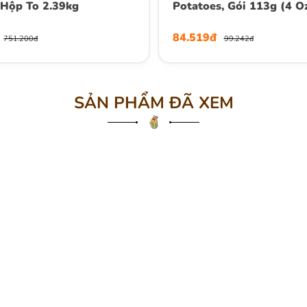
 Hộp To 2.39kg
Potatoes, Gói 113g (4 Oz
84.519đ
751.200đ
99.242đ
SẢN PHẨM ĐÃ XEM