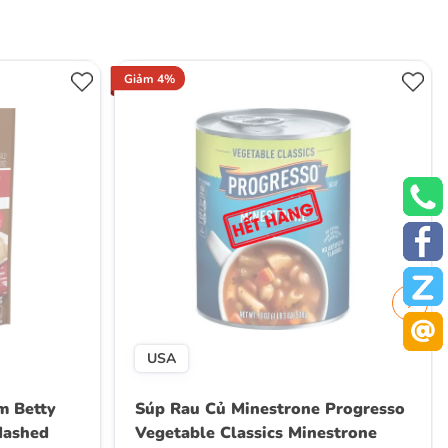
Giảm 4%
USA
m Betty
Súp Rau Củ Minestrone Progresso
Mashed
Vegetable Classics Minestrone