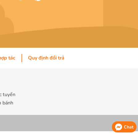
hợp tác
Quy định đổi trả
c tuyến
m bánh
Chat