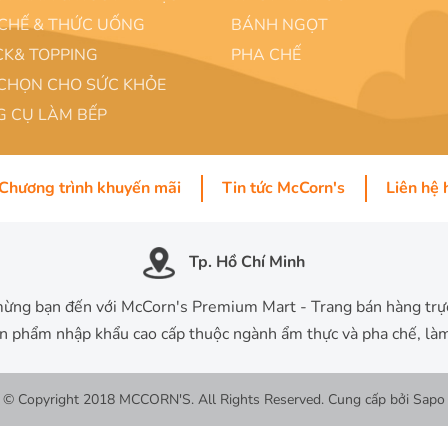
CHẾ & THỨC UỐNG
BÁNH NGỌT
K& TOPPING
PHA CHẾ
CHỌN CHO SỨC KHỎE
 CỤ LÀM BẾP
Chương trình khuyến mãi
Tin tức McCorn's
Liên hệ 
Tp. Hồ Chí Minh
ừng bạn đến với McCorn's Premium Mart - Trang bán hàng trự
ản phẩm nhập khẩu cao cấp thuộc ngành ẩm thực và pha chế, là
© Copyright 2018 MCCORN'S. All Rights Reserved.
Cung cấp bởi
Sapo