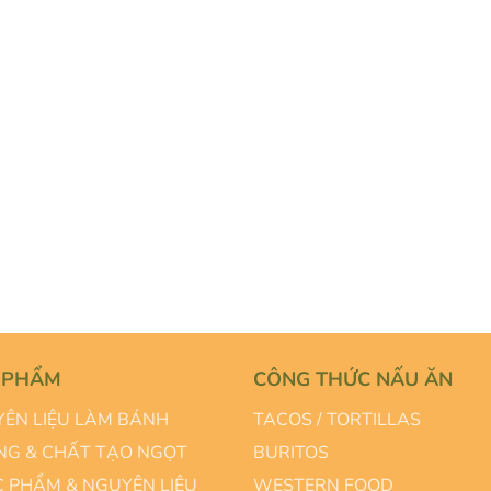
 PHẨM
CÔNG THỨC NẤU ĂN
ÊN LIỆU LÀM BÁNH
TACOS / TORTILLAS
G & CHẤT TẠO NGỌT
BURITOS
 PHẨM & NGUYÊN LIỆU
WESTERN FOOD