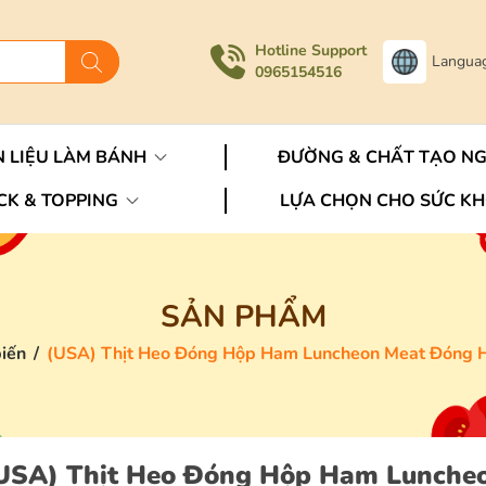
Hotline Support
Langua
0965154516
 LIỆU LÀM BÁNH
ĐƯỜNG & CHẤT TẠO N
CK & TOPPING
LỰA CHỌN CHO SỨC K
SẢN PHẨM
iến
/
(USA) Thịt Heo Đóng Hộp Ham Luncheon Meat Đóng H
USA) Thịt Heo Đóng Hộp Ham Lunche