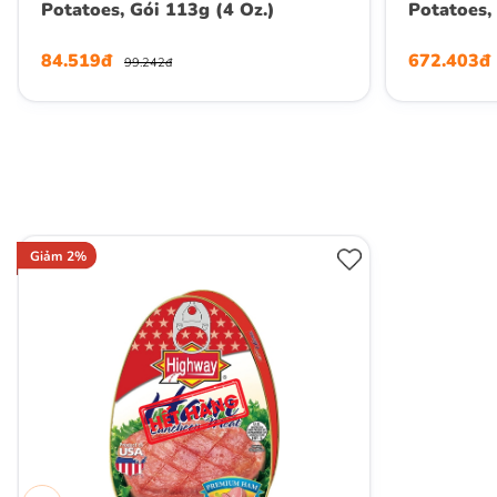
Potatoes, Gói 113g (4 Oz.)
Potatoes,
84.519đ
672.403đ
99.242đ
Giảm 2%