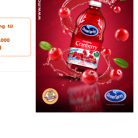
ng từ
.000
)