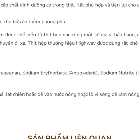
cấp chất dinh dưỡng có trong thịt. Rất phù hợp và tiện lợi cho 
ịch, cho bữa ăn thêm phong phú.
m được chế biến từ thịt heo nạc cùng một số gia vị hảo hạng,
chuyến đi xa. Thịt hộp thương hiệu Highway được dùng rất phổ 
rrageenan, Sodium Erythorbate (Antioxidant), Sodium Nutrite (
hái lát chiên hoặc để vào nước nóng hoặc lò vi sóng để làm nóng
SẢN PHẨM LIÊN QUAN