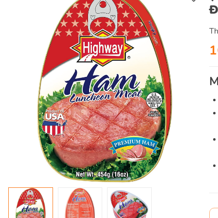
Đ
Th
1
M