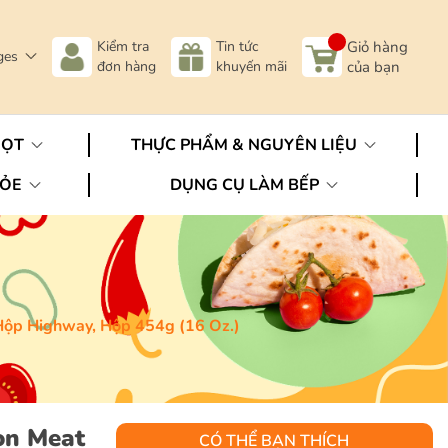
Kiểm tra
Tin tức
Giỏ hàng
ges
đơn hàng
khuyến mãi
của bạn
GỌT
THỰC PHẨM & NGUYÊN LIỆU
HỎE
DỤNG CỤ LÀM BẾP
ộp Highway, Hộp 454g (16 Oz.)
on Meat
CÓ THỂ BẠN THÍCH