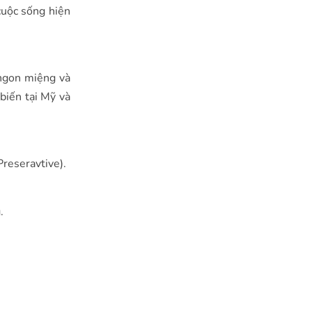
cuộc sống hiện
 ngon miệng và
biến tại Mỹ và
Preseravtive).
.