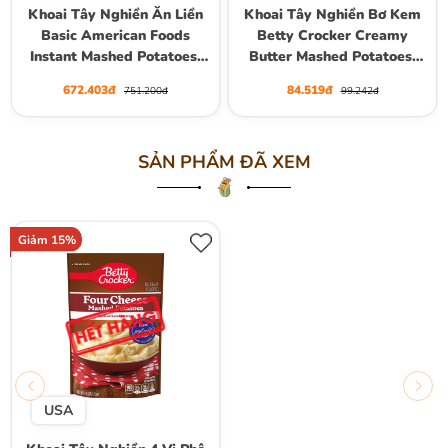
Khoai Tây Nghiền Ăn Liền
Khoai Tây Nghiền Bơ Kem
Basic American Foods
Betty Crocker Creamy
Instant Mashed Potatoes,
Butter Mashed Potatoes,
Hộp To 2.39kg
Gói 113g (4 Oz.)
672.403đ
84.519đ
751.200đ
99.242đ
SẢN PHẨM ĐÃ XEM
Giảm 15%
USA