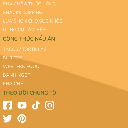
PHA CHẾ & THỨC UỐNG
SNACK& TOPPING
LỰA CHỌN CHO SỨC KHỎE
DỤNG CỤ LÀM BẾP
CÔNG THỨC NẤU ĂN
TACOS / TORTILLAS
BURITOS
WESTERN FOOD
BÁNH NGỌT
PHA CHẾ
THEO DÕI CHÚNG TÔI