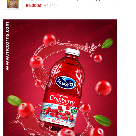
85.000đ
93.427đ