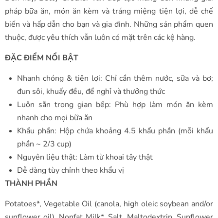
pháp bữa ăn, món ăn kèm và tráng miệng tiện lợi, dễ chế
biến và hấp dẫn cho bạn và gia đình. Những sản phẩm quen
thuộc, được yêu thích vẫn luôn có mặt trên các kệ hàng.
ĐẶC ĐIỂM NỔI BẬT
Nhanh chóng & tiện lợi: Chỉ cần thêm nước, sữa và bơ;
đun sôi, khuấy đều, để nghỉ và thưởng thức
Luôn sẵn trong gian bếp: Phù hợp làm món ăn kèm
nhanh cho mọi bữa ăn
Khẩu phần: Hộp chứa khoảng 4.5 khẩu phần (mỗi khẩu
phần ~ 2/3 cup)
Nguyên liệu thật: Làm từ khoai tây thật
Dễ dàng tùy chỉnh theo khẩu vị
THÀNH PHẦN
Potatoes*, Vegetable Oil (canola, high oleic soybean and/or
sunflower oil), Nonfat Milk*, Salt, Maltodextrin, Sunflower