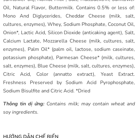
Oil, Natural Flavor, Buttermilk. Contains 0.5% or less of:
Mono And Diglycerides, Cheddar Cheese (milk, salt,
cultures, enzymes), Whey, Sodium Phosphate, Coconut Oil,
Onion*, Lactic Acid, Silicon Dioxide (anticaking agent), Salt,
Calcium Lactate, Mozzarella Cheese (milk, cultures, salt,
enzymes), Palm Oil* (palm oil, lactose, sodium caseinate,
potassium phosphate), Parmesan Cheese* (milk, cultures,
salt, enzymes), Blue Cheese (milk, salt, cultures, enzymes),
Citric Acid, Color (annatto extract), Yeast Extract.
Freshness Preserved by Sodium Acid Pyrophosphate,
Sodium Bisulfite and Citric Acid. *Dried
Thông tin dị ứng:
Contains milk; may contain wheat and
soy ingredients.
HƯỚNG DẪN CHẾ BIẾN