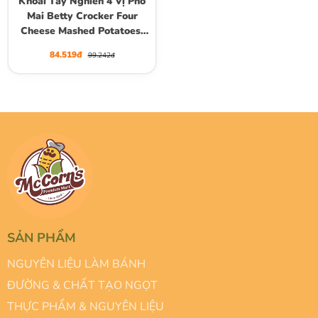
Khoai Tây Nghiền 4 Vị Phô
Mai Betty Crocker Four
Cheese Mashed Potatoes,
Gói 113g (4 Oz.)
84.519đ
99.242đ
SẢN PHẨM
NGUYÊN LIỆU LÀM BÁNH
ĐƯỜNG & CHẤT TẠO NGỌT
THỰC PHẨM & NGUYÊN LIỆU