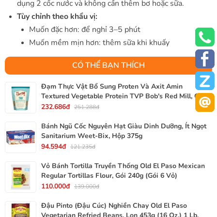
dụng 2 cốc nước và không cần thêm bơ hoặc sữa.
Tùy chỉnh theo khẩu vị:
Muốn đặc hơn: để nghỉ 3–5 phút
Muốn mềm mịn hơn: thêm sữa khi khuấy
CÓ THỂ BẠN THÍCH
Đạm Thực Vật Bổ Sung Proten Và Axit Amin
Textured Vegetable Protein TVP Bob's Red Mill, Gói
340g, 12 Oz.
232.686đ
251.288đ
Bánh Ngũ Cốc Nguyên Hạt Giàu Dinh Dưỡng, Ít Ngọt
Sanitarium Weet-Bix, Hộp 375g
94.594đ
121.235đ
Vỏ Bánh Tortilla Truyền Thống Old El Paso Mexican
Regular Tortillas Flour, Gói 240g (Gói 6 Vỏ)
110.000đ
139.000đ
Đậu Pinto (Đậu Cúc) Nghiền Chay Old El Paso
Vegetarian Refried Beans, Lon 453g (16 Oz.) 1 Lb.