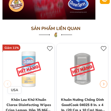
SẢN PHẨM LIÊN QUAN
Giảm 11%
USA
Khăn Lau Khử Khuẩn
Khuôn Nướng Chống Dính
Clorox Disinfecting Wipes
GoodCook 04025 8 In. x 4
Crisp Lemon, Hộp 35 Miếng
In. (20 Cm x 10 Cm) Non-