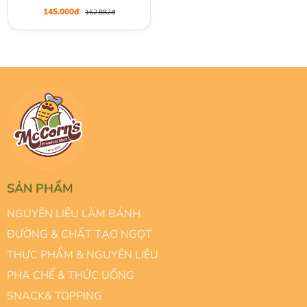
mm x 444 mm), Hộp 5 Túi
145.000đ
162.882đ
SẢN PHẨM
NGUYÊN LIỆU LÀM BÁNH
ĐƯỜNG & CHẤT TẠO NGỌT
THỰC PHẨM & NGUYÊN LIỆU
PHA CHẾ & THỨC UỐNG
SNACK& TOPPING