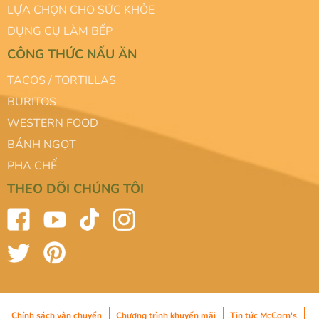
LỰA CHỌN CHO SỨC KHỎE
DỤNG CỤ LÀM BẾP
CÔNG THỨC NẤU ĂN
TACOS / TORTILLAS
BURITOS
WESTERN FOOD
BÁNH NGỌT
PHA CHẾ
THEO DÕI CHÚNG TÔI
Chính sách vận chuyển
Chương trình khuyến mãi
Tin tức McCorn's