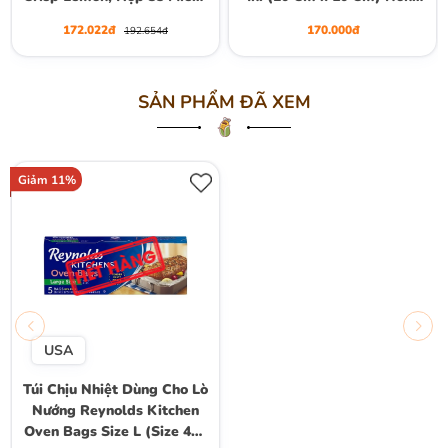
17.78 x 20.32 cm (7" x 8")
Stick Loaf Pan
172.022đ
170.000đ
192.654đ
SẢN PHẨM ĐÃ XEM
Giảm 11%
USA
Túi Chịu Nhiệt Dùng Cho Lò
Nướng Reynolds Kitchen
Oven Bags Size L (Size 406