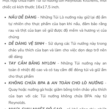
Một hộp chứa năm Túi lò nướng lớn Reynolds Kitchens, mỗi
chiếc có kích thước 16x17,5 inch.
NẤU DỄ DÀNG
- Những Túi Lò nướng này giữ lại độ ẩm
tự nhiên cho thực phẩm của bạn khi nấu, đảm bảo rằng
rau và thịt của bạn sẽ giữ được độ mềm và hương vị của
chúng
DỄ DÀNG VỆ SINH
- Sử dụng các Túi nướng này trong
chảo yêu thích của bạn và làm cho việc dọn dẹp trở nên
dễ dàng
TAY CẦM BẰNG NYLON
- Những Túi nướng này an
toàn ở nhiệt độ cao và có tay cầm để đóng túi và giữ ẩm
cho thực phẩm
KHÔNG CHỨA BPA & AN TOÀN CHO LÒ NƯỚNG
-
Quay hoặc nướng gà hoặc giăm bông trên chảo yêu thích
của bạn với các Túi nướng không chứa BPA này từ
Reynolds.