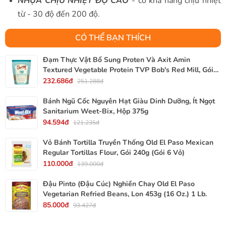
NHỰA CHỊU NHIỆT ĐỘ CAO
- có khả năng chịu nhiệt
từ - 30 độ đến 200 độ.
CÓ THỂ BẠN THÍCH
Đạm Thực Vật Bổ Sung Proten Và Axit Amin
Textured Vegetable Protein TVP Bob's Red Mill, Gói
340g, 12 Oz.
232.686đ
251.288đ
Bánh Ngũ Cốc Nguyên Hạt Giàu Dinh Dưỡng, Ít Ngọt
Sanitarium Weet-Bix, Hộp 375g
94.594đ
121.235đ
Vỏ Bánh Tortilla Truyền Thống Old El Paso Mexican
Regular Tortillas Flour, Gói 240g (Gói 6 Vỏ)
110.000đ
139.000đ
Đậu Pinto (Đậu Cúc) Nghiền Chay Old El Paso
Vegetarian Refried Beans, Lon 453g (16 Oz.) 1 Lb.
85.000đ
93.427đ