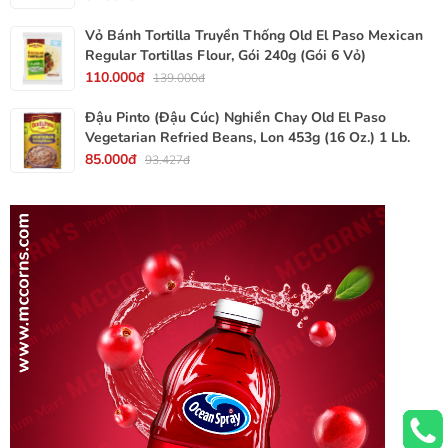
Vỏ Bánh Tortilla Truyền Thống Old El Paso Mexican
Regular Tortillas Flour, Gói 240g (Gói 6 Vỏ)
110.000đ
139.000đ
Đậu Pinto (Đậu Cúc) Nghiền Chay Old El Paso
Vegetarian Refried Beans, Lon 453g (16 Oz.) 1 Lb.
85.000đ
93.427đ