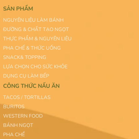
SẢN PHẨM
NGUYÊN LIỆU LÀM BÁNH
ĐƯỜNG & CHẤT TẠO NGỌT
THỰC PHẨM & NGUYÊN LIỆU
PHA CHẾ & THỨC UỐNG
SNACK& TOPPING
LỰA CHỌN CHO SỨC KHỎE
DỤNG CỤ LÀM BẾP
CÔNG THỨC NẤU ĂN
TACOS / TORTILLAS
BURITOS
WESTERN FOOD
BÁNH NGỌT
PHA CHẾ