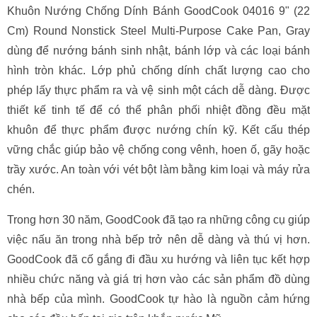
Khuôn Nướng Chống Dính Bánh GoodCook 04016 9" (22
Cm) Round Nonstick Steel Multi-Purpose Cake Pan, Gray
dùng để nướng bánh sinh nhật, bánh lớp và các loại bánh
hình tròn khác. Lớp phủ chống dính chất lượng cao cho
phép lấy thực phẩm ra và vệ sinh một cách dễ dàng. Được
thiết kế tinh tế để có thể phân phối nhiệt đồng đều mặt
khuôn để thực phẩm được nướng chín kỹ. Kết cấu thép
vững chắc giúp bảo vệ chống cong vênh, hoen ố, gãy hoặc
trầy xước. An toàn với vét bột làm bằng kim loại và máy rửa
chén.
Trong hơn 30 năm, GoodCook đã tạo ra những công cụ giúp
việc nấu ăn trong nhà bếp trở nên dễ dàng và thú vị hơn.
GoodCook đã cố gắng đi đầu xu hướng và liên tục kết hợp
nhiều chức năng và giá trị hơn vào các sản phẩm đồ dùng
nhà bếp của mình. GoodCook tự hào là nguồn cảm hứng