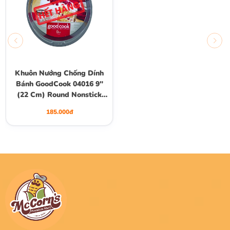
Khuôn Nướng Chống Dính
Bánh GoodCook 04016 9"
(22 Cm) Round Nonstick
Steel Multi-Purpose Cake
185.000đ
Pan, Gray