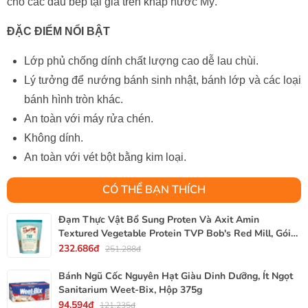
cho các đầu bếp tại gia trên khắp nước Mỹ.
ĐẶC ĐIỂM NỔI BẬT
Lớp phủ chống dính chất lượng cao dễ lau chùi.
Lý tưởng để nướng bánh sinh nhật, bánh lớp và các loại
bánh hình tròn khác.
An toàn với máy rửa chén.
Không dính.
An toàn với vét bột bằng kim loại.
CÓ THỂ BẠN THÍCH
Đạm Thực Vật Bổ Sung Proten Và Axit Amin
Textured Vegetable Protein TVP Bob's Red Mill, Gói
340g, 12 Oz.
232.686đ
251.288đ
Bánh Ngũ Cốc Nguyên Hạt Giàu Dinh Dưỡng, Ít Ngọt
Sanitarium Weet-Bix, Hộp 375g
94.594đ
121.235đ