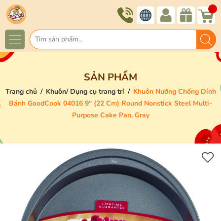
SẢN PHẨM
Trang chủ
/
Khuôn/ Dụng cụ trang trí
/
Khuôn Nướng Chống Dính
Bánh GoodCook 04016 9" (22 Cm) Round Nonstick Steel Multi-
Purpose Cake Pan, Gray