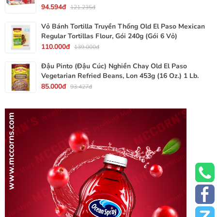
94.594đ
121.235đ
Vỏ Bánh Tortilla Truyền Thống Old El Paso Mexican
Regular Tortillas Flour, Gói 240g (Gói 6 Vỏ)
110.000đ
139.000đ
Đậu Pinto (Đậu Cúc) Nghiền Chay Old El Paso
Vegetarian Refried Beans, Lon 453g (16 Oz.) 1 Lb.
85.000đ
93.427đ