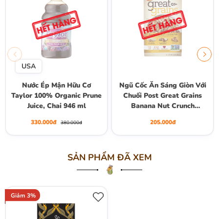
USA
Nước Ép Mận Hữu Cơ
Ngũ Cốc Ăn Sáng Giòn Với
Taylor 100% Organic Prune
Chuối Post Great Grains
Juice, Chai 946 ml
Banana Nut Crunch
Breakfast Cereal, Hộp
330.000đ
205.000đ
380.000đ
439g (15.5 Oz.)
SẢN PHẨM ĐÃ XEM
Giảm 3%