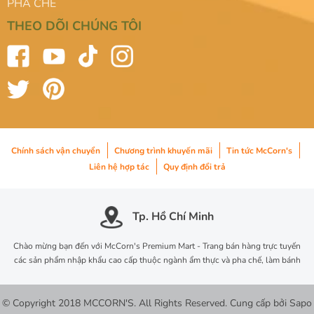
PHA CHẾ
THEO DÕI CHÚNG TÔI
Chính sách vận chuyển
Chương trình khuyến mãi
Tin tức McCorn's
Liên hệ hợp tác
Quy định đổi trả
Tp. Hồ Chí Minh
Chào mừng bạn đến với McCorn's Premium Mart - Trang bán hàng trực tuyến
các sản phẩm nhập khẩu cao cấp thuộc ngành ẩm thực và pha chế, làm bánh
© Copyright 2018 MCCORN'S. All Rights Reserved.
Cung cấp bởi
Sapo