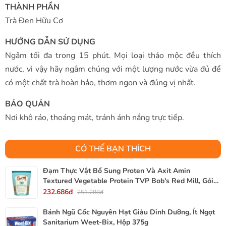
THÀNH PHẦN
Trà Đen Hữu Cơ
HƯỚNG DẪN SỬ DỤNG
Ngâm tối đa trong 15 phút. Mọi loại thảo mộc đều thích
nước, vì vậy hãy ngâm chúng với một lượng nước vừa đủ để
có một chất trà hoàn hảo, thơm ngon và đúng vị nhất.
BẢO QUẢN
Nơi khô ráo, thoáng mát, tránh ánh nắng trực tiếp.
CÓ THỂ BẠN THÍCH
Đạm Thực Vật Bổ Sung Proten Và Axit Amin
Textured Vegetable Protein TVP Bob's Red Mill, Gói
340g, 12 Oz.
232.686đ
251.288đ
Bánh Ngũ Cốc Nguyên Hạt Giàu Dinh Dưỡng, Ít Ngọt
Sanitarium Weet-Bix, Hộp 375g