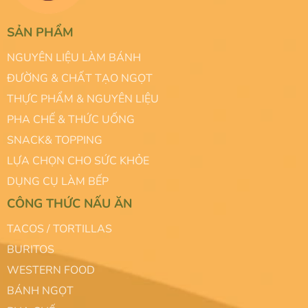
SẢN PHẨM
NGUYÊN LIỆU LÀM BÁNH
ĐƯỜNG & CHẤT TẠO NGỌT
THỰC PHẨM & NGUYÊN LIỆU
PHA CHẾ & THỨC UỐNG
SNACK& TOPPING
LỰA CHỌN CHO SỨC KHỎE
DỤNG CỤ LÀM BẾP
CÔNG THỨC NẤU ĂN
TACOS / TORTILLAS
BURITOS
WESTERN FOOD
BÁNH NGỌT