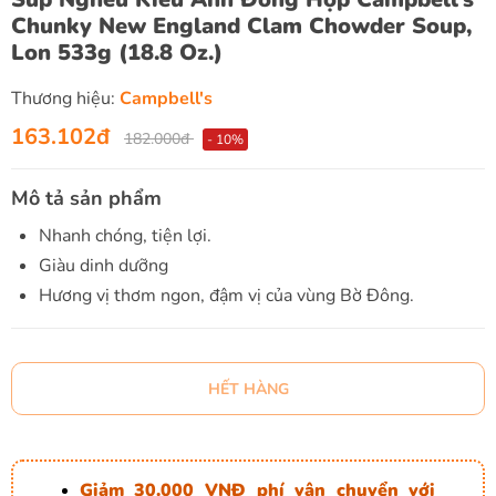
Chunky New England Clam Chowder Soup,
Lon 533g (18.8 Oz.)
Thương hiệu:
Campbell's
163.102đ
182.000đ
- 10%
Mô tả sản phẩm
Nhanh chóng, tiện lợi.
Giàu dinh dưỡng
Hương vị thơm ngon, đậm vị của vùng Bờ Đông.
HẾT HÀNG
Giảm 30.000 VNĐ phí vận chuyển với