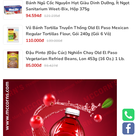
Bánh Ngũ Cốc Nguyên Hạt Giàu Dinh Dưỡng, Ít Ngọt
Sanitarium Weet-Bix, Hộp 375g
94.594đ
121.235đ
Vỏ Bánh Tortilla Truyền Thống Old El Paso Mexican
Regular Tortillas Flour, Gói 240g (Gói 6 Vỏ)
110.000đ
139.000đ
Đậu Pinto (Đậu Cúc) Nghiền Chay Old El Paso
Vegetarian Refried Beans, Lon 453g (16 Oz.) 1 Lb.
85.000đ
93.427đ