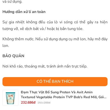
và sử dụng.
Hướng dẫn xử lí an toàn
Sự gia nhiệt không đều của lò vi sóng có thể gây ra hiện
tượng vỡ, xê dịch bát và / hoặc bị bắn tung tóe.
Không thêm nước. Nếu sử dụng dụng cụ mở lon, hãy mở đáy
lon.
BẢO QUẢN
Nơi khô ráo, thoáng mát, tránh ánh nắn trực tiếp.
CÓ THỂ BẠN THÍCH
Đạm Thực Vật Bổ Sung Proten Và Axit Amin
Textured Vegetable Protein TVP Bob's Red Mill, Gói
340g, 12 Oz.
232.686đ
251.288đ