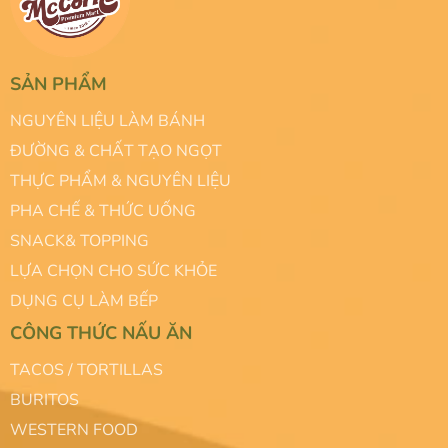
SẢN PHẨM
NGUYÊN LIỆU LÀM BÁNH
ĐƯỜNG & CHẤT TẠO NGỌT
THỰC PHẨM & NGUYÊN LIỆU
PHA CHẾ & THỨC UỐNG
SNACK& TOPPING
LỰA CHỌN CHO SỨC KHỎE
DỤNG CỤ LÀM BẾP
CÔNG THỨC NẤU ĂN
TACOS / TORTILLAS
BURITOS
WESTERN FOOD