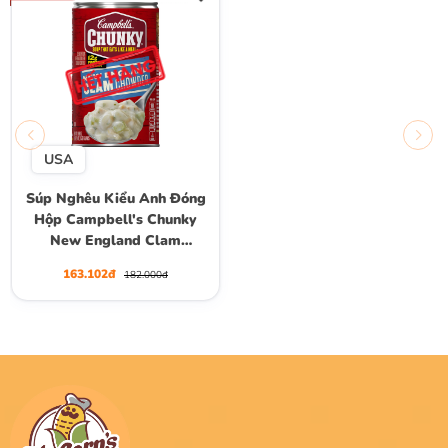
USA
Súp Nghêu Kiểu Anh Đóng
Hộp Campbell's Chunky
New England Clam
Chowder Soup, Lon 533g
163.102đ
182.000đ
(18.8 Oz.)