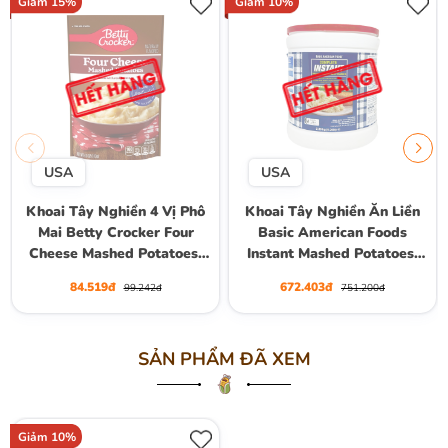
Giảm 15%
Giảm 10%
USA
USA
Khoai Tây Nghiền 4 Vị Phô
Khoai Tây Nghiền Ăn Liền
Mai Betty Crocker Four
Basic American Foods
Cheese Mashed Potatoes,
Instant Mashed Potatoes,
Gói 113g (4 Oz.)
Hộp To 2.39kg
84.519đ
672.403đ
99.242đ
751.200đ
SẢN PHẨM ĐÃ XEM
Giảm 10%