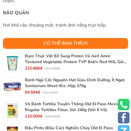
tuyệt.
BẢO QUẢN
Nơi khô ráo, thoáng mát, tránh ánh nắng trực tiếp.
CÓ THỂ BẠN THÍCH
Đạm Thực Vật Bổ Sung Proten Và Axit Amin
Textured Vegetable Protein TVP Bob's Red Mill, Gói
340g, 12 Oz.
232.686đ
251.288đ
Bánh Ngũ Cốc Nguyên Hạt Giàu Dinh Dưỡng, Ít Ngọt
Sanitarium Weet-Bix, Hộp 375g
94.594đ
121.235đ
Vỏ Bánh Tortilla Truyền Thống Old El Paso Mexican
Regular Tortillas Flour, Gói 240g (Gói 6 Vỏ)
110.000đ
139.000đ
Đậu Pinto (Đậu Cúc) Nghiền Chay Old El Paso