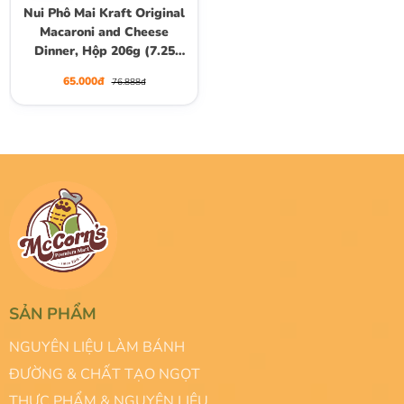
Nui Phô Mai Kraft Original
Macaroni and Cheese
Dinner, Hộp 206g (7.25
Oz.)
65.000đ
76.888đ
SẢN PHẨM
NGUYÊN LIỆU LÀM BÁNH
ĐƯỜNG & CHẤT TẠO NGỌT
THỰC PHẨM & NGUYÊN LIỆU