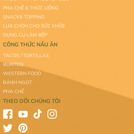
PHA CHẾ & THỨC UỐNG
SNACK& TOPPING
LỰA CHỌN CHO SỨC KHỎE
DỤNG CỤ LÀM BẾP
CÔNG THỨC NẤU ĂN
TACOS / TORTILLAS
BURITOS
WESTERN FOOD
BÁNH NGỌT
PHA CHẾ
THEO DÕI CHÚNG TÔI