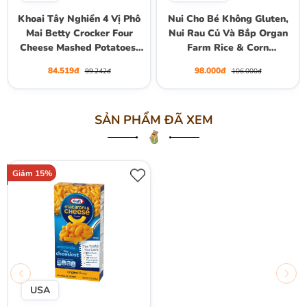
Khoai Tây Nghiền 4 Vị Phô
Nui Cho Bé Không Gluten,
Mai Betty Crocker Four
Nui Rau Củ Và Bắp Organ
Cheese Mashed Potatoes,
Farm Rice & Corn
Gói 113g (4 Oz.)
Vegetable Pasta Animals
84.519đ
98.000đ
99.242đ
106.000đ
Shapes, Gói 350g
SẢN PHẨM ĐÃ XEM
Giảm 15%
USA