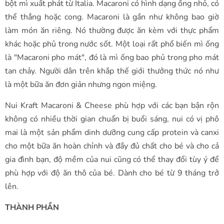
bột mì xuất phát từ Italia. Macaroni có hình dạng ống nhỏ, có
thể thẳng hoặc cong. Macaroni là gần như không bao giờ
làm món ăn riêng. Nó thường được ăn kèm với thực phẩm
khác hoặc phủ trong nước sốt. Một loại rất phổ biến mì ống
là "Macaroni pho mát", đó là mì ống bao phủ trong pho mát
tan chảy. Người dân trên khắp thế giới thưởng thức nó như
là một bữa ăn đơn giản nhưng ngon miệng.
Nui Kraft Macaroni & Cheese phù hợp với các bạn bận rộn
không có nhiều thời gian chuẩn bị buổi sáng, nui có vị phô
mai là một sản phẩm dinh dưỡng cung cấp protein và canxi
cho một bữa ăn hoàn chỉnh và đầy đủ chất cho bé và cho cả
gia đình bạn, độ mềm của nui cũng có thể thay đổi tùy ý để
phù hợp với độ ăn thô của bé. Dành cho bé từ 9 tháng trở
lên.
THÀNH PHẦN