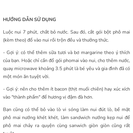
HƯỚNG DẪN SỬ DỤNG
Luộc nui 7 phút, chắt bỏ nước. Sau đó, cắt gói bột phô mai
(kèm theo) đổ vào nui rồi trộn đều và thưởng thức.
- Gợi ý: có thể thêm sữa tươi và bơ margarine theo ý thích
của bạn. Hoặc chỉ cần đổ gói phomai vào nui, cho thêm nước,
quay microwave khoảng 3.5 phút là bé yêu và gia đình đã có
một món ăn tuyệt vời.
- Gợi ý: nên cho thêm ít bacon (thịt muối chiên) hay xúc xích
vào "thành phẩm" để hương vị đậm đà hơn.
Bạn cũng có thể bỏ vào lò vi sóng làm nui đút lò, bề mặt
phô mai nướng khét khét, làm sandwich nướng kẹp nui để
phô mai chảy ra quyện cùng sanwich giòn giòn cũng rất