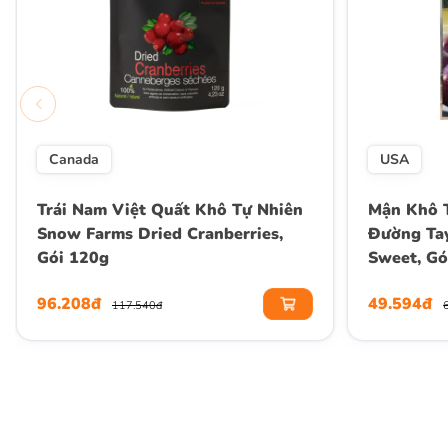
Canada
USA
Trái Nam Việt Quất Khô Tự Nhiên
Mận Khô 
Snow Farms Dried Cranberries,
Đường Tay
Gói 120g
Sweet, Gó
96.208đ
49.594đ
117.540đ