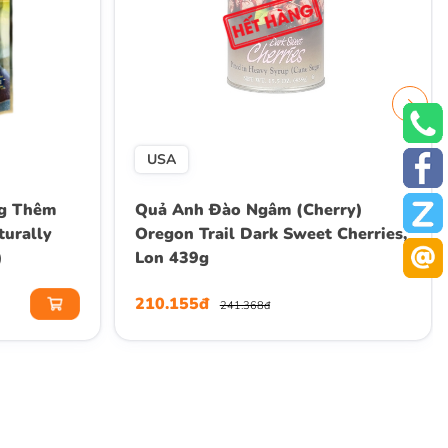
USA
g Thêm
Quả Anh Đào Ngâm (Cherry)
turally
Oregon Trail Dark Sweet Cherries,
)
Lon 439g
210.155đ
241.368đ