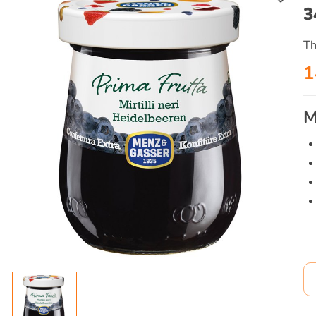
3
Th
1
M