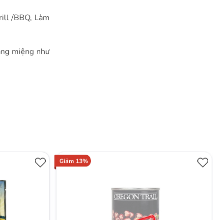
ill /BBQ, Làm
ráng miệng như
Giảm 13%