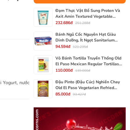
Đạm Thực Vật Bổ Sung Proten Và
Axit Amin Textured Vegetable
Protein TVP Bob's Red Mill, Gói
232.686đ
251.288đ
340g, 12 Oz.
Bánh Ngũ Cốc Nguyên Hạt Giàu
Dinh Dưỡng, Ít Ngọt Sanitarium
Weet-Bix, Hộp 375g
94.594đ
121.235đ
Vỏ Bánh Tortilla Truyền Thống Old
El Paso Mexican Regular Tortillas
Flour, Gói 240g (Gói 6 Vỏ)
110.000đ
139.000đ
Đậu Pinto (Đậu Cúc) Nghiền Chay
i Yogurt, nước
Old El Paso Vegetarian Refried
Beans, Lon 453g (16 Oz.) 1 Lb.
85.000đ
93.427đ