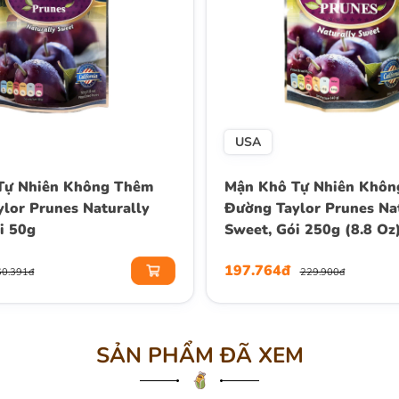
USA
Tự Nhiên Không Thêm
Mận Khô Tự Nhiên Khôn
lor Prunes Naturally
Đường Taylor Prunes Na
i 50g
Sweet, Gói 250g (8.8 Oz
197.764đ
60.391đ
229.900đ
SẢN PHẨM ĐÃ XEM