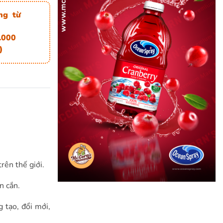
ng từ
.000
)
rên thế giới.
n cắn.
 tạo, đổi mới,