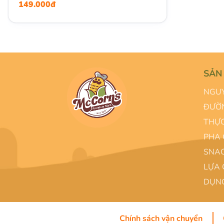
149.000đ
SẢN
NGUY
ĐƯỜN
THỰC
PHA 
SNAC
LỰA 
DỤNG
Chính sách vận chuyển