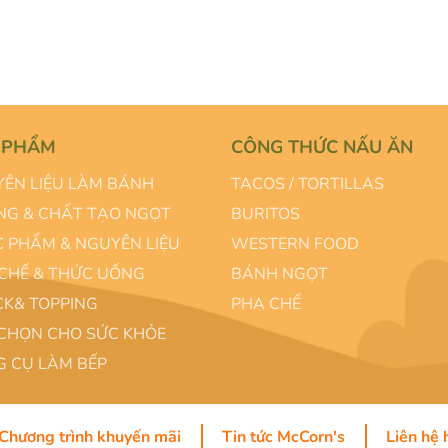
 PHẨM
CÔNG THỨC NẤU ĂN
ÊN LIỆU LÀM BÁNH
TACOS / TORTILLAS
G & CHẤT TẠO NGỌT
BURITOS
 PHẨM & NGUYÊN LIỆU
WESTERN FOOD
CHẾ & THỨC UỐNG
BÁNH NGỌT
K& TOPPING
PHA CHẾ
CHỌN CHO SỨC KHỎE
 CỤ LÀM BẾP
Chương trình khuyến mãi
Tin tức McCorn's
Liên hệ 