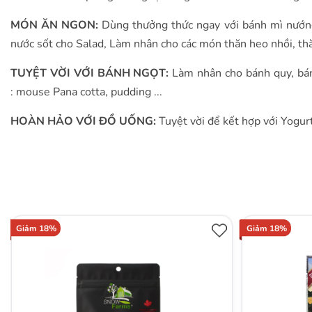
MÓN ĂN NGON:
Dùng thưởng thức ngay với bánh mì nướn
nước sốt cho Salad, Làm nhân cho các món thăn heo nhồi, thă
TUYỆT VỜI VỚI BÁNH NGỌT:
Làm nhân cho bánh quy, bán
: mouse Pana cotta, pudding ...
HOÀN HẢO VỚI ĐỒ UỐNG:
Tuyệt vời để kết hợp với Yogurt,
Giảm 18%
Giảm 18%