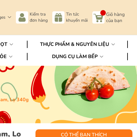
Kiểm tra
Tin tức
Giỏ hàng
ges
đơn hàng
khuyến mãi
của bạn
GỌT
THỰC PHẨM & NGUYÊN LIỆU
HỎE
DỤNG CỤ LÀM BẾP
Jam, Lọ 340g
am, Lọ
CÓ THỂ BẠN THÍCH