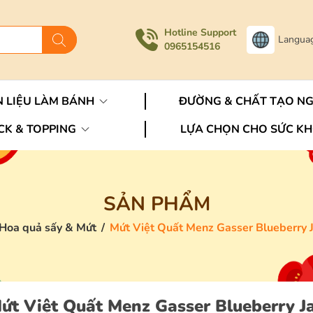
Hotline Support
Langua
0965154516
 LIỆU LÀM BÁNH
ĐƯỜNG & CHẤT TẠO N
CK & TOPPING
LỰA CHỌN CHO SỨC K
SẢN PHẨM
Hoa quả sấy & Mứt
/
Mứt Việt Quất Menz Gasser Blueberry 
ứt Việt Quất Menz Gasser Blueberry J