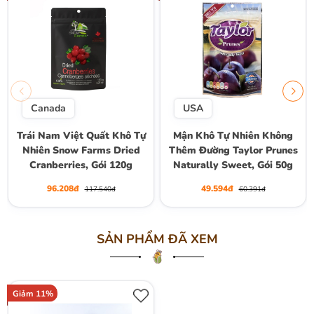
Canada
USA
Trái Nam Việt Quất Khô Tự
Mận Khô Tự Nhiên Không
Nhiên Snow Farms Dried
Thêm Đường Taylor Prunes
Cranberries, Gói 120g
Naturally Sweet, Gói 50g
96.208đ
49.594đ
117.540đ
60.391đ
SẢN PHẨM ĐÃ XEM
Giảm 11%