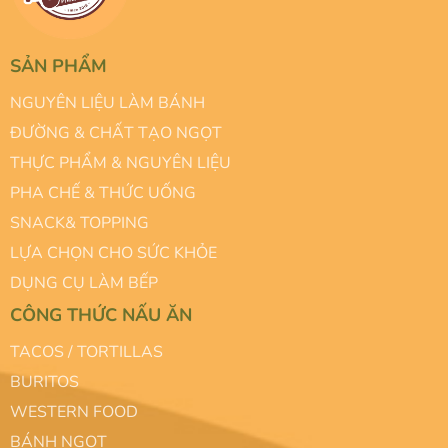
SẢN PHẨM
NGUYÊN LIỆU LÀM BÁNH
ĐƯỜNG & CHẤT TẠO NGỌT
THỰC PHẨM & NGUYÊN LIỆU
PHA CHẾ & THỨC UỐNG
SNACK& TOPPING
LỰA CHỌN CHO SỨC KHỎE
DỤNG CỤ LÀM BẾP
CÔNG THỨC NẤU ĂN
TACOS / TORTILLAS
BURITOS
WESTERN FOOD
BÁNH NGỌT