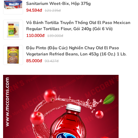
Sanitarium Weet-Bix, Hộp 375g
94.594đ
121.235đ
Vỏ Bánh Tortilla Truyền Thống Old El Paso Mexican
Regular Tortillas Flour, Gói 240g (Gói 6 Vỏ)
110.000đ
139.000đ
Đậu Pinto (Đậu Cúc) Nghiền Chay Old El Paso
Vegetarian Refried Beans, Lon 453g (16 Oz.) 1 Lb.
85.000đ
93.427đ