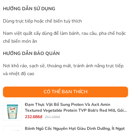
HƯỚNG DẪN SỬ DỤNG
Dùng trực tiếp hoặc chế biến tuỳ thích
Nam việt quất sấy dùng để làm bánh, rau câu, pha chế hoặc
chế biến món ăn
HƯỚNG DẪN BẢO QUẢN
Nơi khô ráo, sạch sẽ, thoáng mát, tránh ánh nắng trực tiếp
và nhiệt độ cao
CÓ THỂ BẠN THÍCH
Đạm Thực Vật Bổ Sung Proten Và Axit Amin
Textured Vegetable Protein TVP Bob's Red Mill, Gói
340g, 12 Oz.
232.686đ
251.288đ
Bánh Ngũ Cốc Nguyên Hạt Giàu Dinh Dưỡng, Ít Ngọt