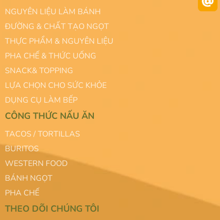
NGUYÊN LIỆU LÀM BÁNH
ĐƯỜNG & CHẤT TẠO NGỌT
THỰC PHẨM & NGUYÊN LIỆU
PHA CHẾ & THỨC UỐNG
SNACK& TOPPING
LỰA CHỌN CHO SỨC KHỎE
DỤNG CỤ LÀM BẾP
CÔNG THỨC NẤU ĂN
TACOS / TORTILLAS
BURITOS
WESTERN FOOD
BÁNH NGỌT
PHA CHẾ
THEO DÕI CHÚNG TÔI