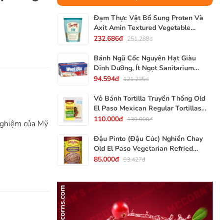
Đạm Thực Vật Bổ Sung Proten Và
Axit Amin Textured Vegetable
Protein TVP Bob's Red Mill, Gói
232.686đ
251.288đ
340g, 12 Oz.
Bánh Ngũ Cốc Nguyên Hạt Giàu
Dinh Dưỡng, Ít Ngọt Sanitarium
Weet-Bix, Hộp 375g
94.594đ
121.235đ
Vỏ Bánh Tortilla Truyền Thống Old
El Paso Mexican Regular Tortillas
Flour, Gói 240g (Gói 6 Vỏ)
110.000đ
139.000đ
nghiệm của Mỹ
Đậu Pinto (Đậu Cúc) Nghiền Chay
Old El Paso Vegetarian Refried
Beans, Lon 453g (16 Oz.) 1 Lb.
85.000đ
93.427đ