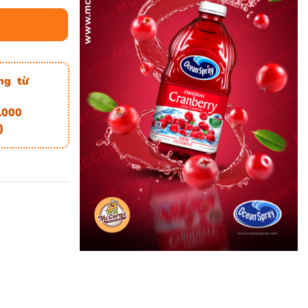
ng từ
.000
)