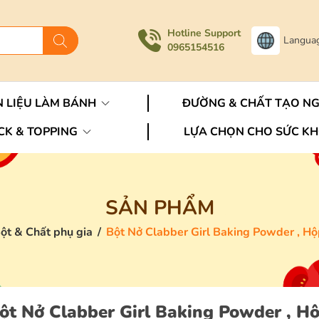
Hotline Support
Langua
0965154516
 LIỆU LÀM BÁNH
ĐƯỜNG & CHẤT TẠO N
CK & TOPPING
LỰA CHỌN CHO SỨC K
SẢN PHẨM
ột & Chất phụ gia
/
Bột Nở Clabber Girl Baking Powder , H
ột Nở Clabber Girl Baking Powder , H