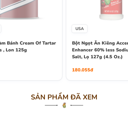
USA
àm Bánh Cream Of Tartar
Bột Ngọt Ăn Kiêng Acce
s , Lon 125g
Enhancer 60% less Sodi
Salt, Lọ 127g (4.5 Oz.)
180.055đ
SẢN PHẨM ĐÃ XEM