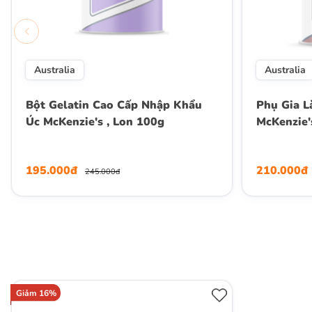
Australia
Australia
Bột Gelatin Cao Cấp Nhập Khẩu
Phụ Gia L
Úc McKenzie's , Lon 100g
McKenzie'
195.000đ
210.000đ
245.000đ
Giảm 16%