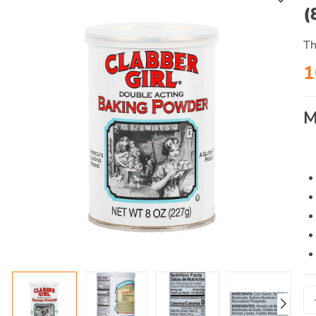
(
Th
1
M