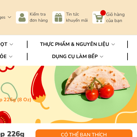
Kiểm tra
Tin tức
Giỏ hàng
ges
đơn hàng
khuyến mãi
của bạn
GỌT
THỰC PHẨM & NGUYÊN LIỆU
HỎE
DỤNG CỤ LÀM BẾP
ộp 226g (8 Oz)
ộp 226g
CÓ THỂ BẠN THÍCH