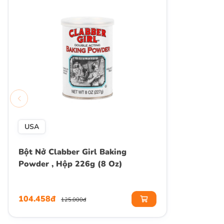
USA
Bột Nở Clabber Girl Baking
Powder , Hộp 226g (8 Oz)
104.458đ
125.000đ