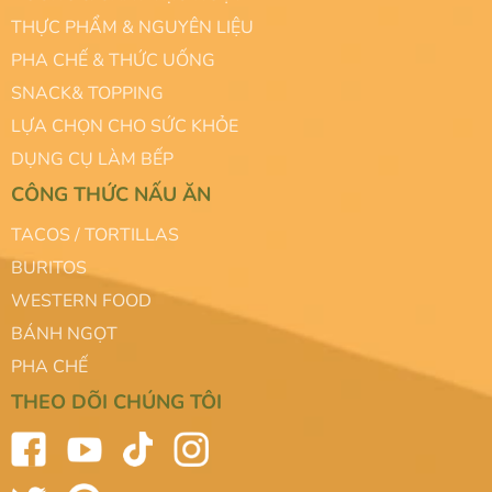
THỰC PHẨM & NGUYÊN LIỆU
PHA CHẾ & THỨC UỐNG
SNACK& TOPPING
LỰA CHỌN CHO SỨC KHỎE
DỤNG CỤ LÀM BẾP
CÔNG THỨC NẤU ĂN
TACOS / TORTILLAS
BURITOS
WESTERN FOOD
BÁNH NGỌT
PHA CHẾ
THEO DÕI CHÚNG TÔI