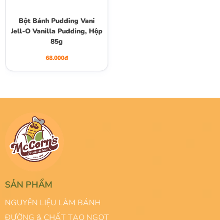
Bột Bánh Pudding Vani
Jell-O Vanilla Pudding, Hộp
85g
68.000đ
SẢN PHẨM
NGUYÊN LIỆU LÀM BÁNH
ĐƯỜNG & CHẤT TẠO NGỌT