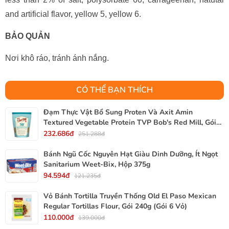
and artificial flavor, yellow 5, yellow 6.
BẢO QUẢN
Nơi khô ráo, tránh ánh nắng.
CÓ THỂ BẠN THÍCH
Đạm Thực Vật Bổ Sung Proten Và Axit Amin
Textured Vegetable Protein TVP Bob's Red Mill, Gói
340g, 12 Oz.
232.686đ
251.288đ
Bánh Ngũ Cốc Nguyên Hạt Giàu Dinh Dưỡng, Ít Ngọt
Sanitarium Weet-Bix, Hộp 375g
94.594đ
121.235đ
Vỏ Bánh Tortilla Truyền Thống Old El Paso Mexican
Regular Tortillas Flour, Gói 240g (Gói 6 Vỏ)
110.000đ
139.000đ