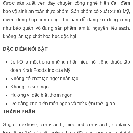
được sản xuất trên dây chuyền công nghệ hiện đại, đảm
bảo vệ sinh an toàn thực phẩm. Sản phẩm có xuất xứ từ Mỹ,
được đóng hộp tiện dụng cho bạn dễ dàng sử dụng cũng
như bảo quản, vỏ đựng sản phẩm làm từ nguyên liệu sạch,
không lẫn tạp chất hóa học độc hại.
ĐẶC ĐIỂM NỔI BẬT
Jell-O là một trong những nhãn hiệu nổi tiếng thuộc tập
đoàn Kraft Foods Inc của Mỹ.
Không có chất tạo ngọt nhân tạo.
Không có siro ngô.
Hương vị đặc biệt thơm ngon.
Dễ dàng chế biến món ngon và tiết kiệm thời gian.
THÀNH PHẦN
Sugar, dextrose, cornstarch, modified cornstarch, contains
less than 2% of salt, polysorbate 60, carrageenan, natutal