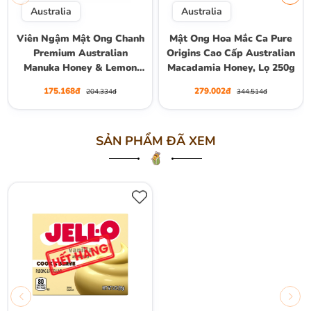
Australia
Australia
Viên Ngậm Mật Ong Chanh
Mật Ong Hoa Mắc Ca Pure
Premium Australian
Origins Cao Cấp Australian
Manuka Honey & Lemon
Macadamia Honey, Lọ 250g
Lozenges Pure Origins, Gói
175.168đ
279.002đ
204.334đ
344.514đ
16 Viên (Gói 80g)
SẢN PHẨM ĐÃ XEM