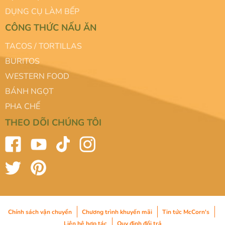
DỤNG CỤ LÀM BẾP
CÔNG THỨC NẤU ĂN
TACOS / TORTILLAS
BURITOS
WESTERN FOOD
BÁNH NGỌT
PHA CHẾ
THEO DÕI CHÚNG TÔI
Chính sách vận chuyển
Chương trình khuyến mãi
Tin tức McCorn's
Liên hệ hợp tác
Quy định đổi trả