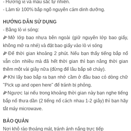
- Hương vị và màu sắc tự nhiên.
- Làm từ 100% bắp ngô nguyên cám dinh dưỡng.
HƯỚNG DẪN SỬ DỤNG
- Bằng lò vi sóng:
🌽Mở lớp bao nhựa bên ngoài (giữ nguyên lớp bao giấy,
không mở ra nhé) và đặt bao giấy vào lò vi sóng
🌽Để thời gian khoảng 2 phút. Nếu bạn thấy tiếng bắp nổ
vẫn còn nhiều mà đã hết thời gian thì bạn nâng thời gian
thêm một vài giây nữa (đừng để lâu bắp sẽ cháy).
🌽Khi lấy bao bắp ra bạn nhớ cầm ở đầu bao có dòng chữ
"Pick up and open here" để tránh bị phỏng.
🌽Ngược lại nếu trong khoảng thời gian này bạn nghe tiếng
bắp nổ thưa dần (2 tiếng nổ cách nhau 1-2 giây) thì bạn hãy
tắt máy microwave.
BẢO QUẢN
Nơi khô ráo thoáng mát, tránh ánh nắng trực tiếp