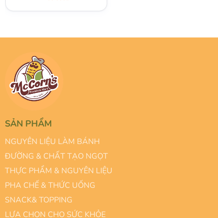
(6 Túi x 78g)
SẢN PHẨM
NGUYÊN LIỆU LÀM BÁNH
ĐƯỜNG & CHẤT TẠO NGỌT
THỰC PHẨM & NGUYÊN LIỆU
PHA CHẾ & THỨC UỐNG
SNACK& TOPPING
LỰA CHỌN CHO SỨC KHỎE