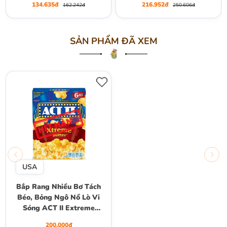
134.635đ
216.952đ
162.242đ
250.606đ
SẢN PHẨM ĐÃ XEM
USA
Bắp Rang Nhiều Bơ Tách
Béo, Bỏng Ngô Nổ Lò Vi
Sóng ACT II Extreme
Butter Popcorn, Hộp 468g
200.000đ