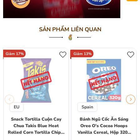
SẢN PHẨM LIÊN QUAN
Giảm 17%
Giảm 13%
EU
Spain
Snack Tortilla Cuộn Cay
Bánh Ngũ Cốc Ăn Sáng
Chua Takis Blue Heat
Oreo O's Cocoa Hoops
Rolled Corn Tortilla Chips,
Vanilla Cereal, Hộp 320g
Gói 100g
(10 Khẩu Phần 30g)