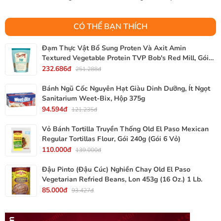
CÓ THỂ BẠN THÍCH
Đạm Thực Vật Bổ Sung Proten Và Axit Amin
Textured Vegetable Protein TVP Bob's Red Mill, Gói
340g, 12 Oz.
232.686đ
251.288đ
Bánh Ngũ Cốc Nguyên Hạt Giàu Dinh Dưỡng, Ít Ngọt
Sanitarium Weet-Bix, Hộp 375g
94.594đ
121.235đ
Vỏ Bánh Tortilla Truyền Thống Old El Paso Mexican
Regular Tortillas Flour, Gói 240g (Gói 6 Vỏ)
110.000đ
139.000đ
Đậu Pinto (Đậu Cúc) Nghiền Chay Old El Paso
Vegetarian Refried Beans, Lon 453g (16 Oz.) 1 Lb.
85.000đ
93.427đ