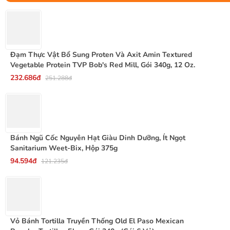
Đạm Thực Vật Bổ Sung Proten Và Axit Amin Textured
Vegetable Protein TVP Bob's Red Mill, Gói 340g, 12 Oz.
232.686đ
251.288đ
Bánh Ngũ Cốc Nguyên Hạt Giàu Dinh Dưỡng, Ít Ngọt
Sanitarium Weet-Bix, Hộp 375g
94.594đ
121.235đ
Vỏ Bánh Tortilla Truyền Thống Old El Paso Mexican