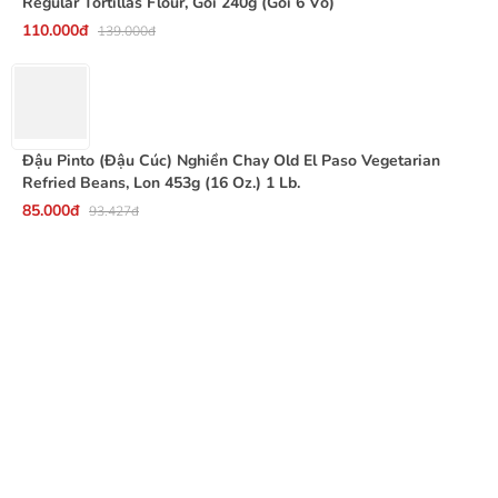
Regular Tortillas Flour, Gói 240g (Gói 6 Vỏ)
110.000đ
139.000đ
Đậu Pinto (Đậu Cúc) Nghiền Chay Old El Paso Vegetarian
Refried Beans, Lon 453g (16 Oz.) 1 Lb.
85.000đ
93.427đ