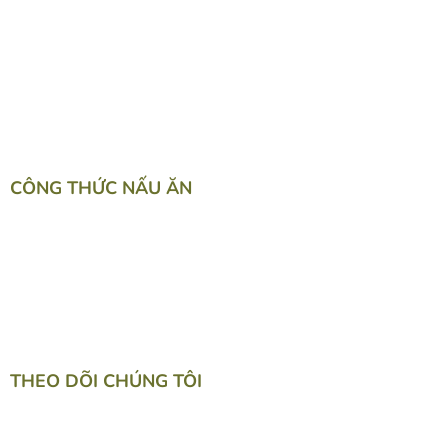
ĐƯỜNG & CHẤT TẠO NGỌT
THỰC PHẨM & NGUYÊN LIỆU
PHA CHẾ & THỨC UỐNG
SNACK& TOPPING
LỰA CHỌN CHO SỨC KHỎE
DỤNG CỤ LÀM BẾP
CÔNG THỨC NẤU ĂN
TACOS / TORTILLAS
BURITOS
WESTERN FOOD
BÁNH NGỌT
PHA CHẾ
THEO DÕI CHÚNG TÔI