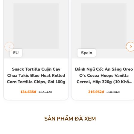
EU
Spain
Snack Tortilla Cuộn Cay
Bánh Ngũ Cốc Ăn Sáng Oreo
Chua Takis Blue Heat Rolled
O's Cocoa Hoops Vanilla
Corn Tortilla Chips, Gói 100g
Cereal, Hộp 320g (10 Khẩu
Phần 30g)
134.635đ
216.952đ
162.242đ
250.606đ
SẢN PHẨM ĐÃ XEM