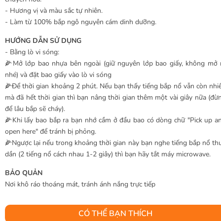
- Hương vị và màu sắc tự nhiên.
- Làm từ 100% bắp ngô nguyên cám dinh dưỡng.
HƯỚNG DẪN SỬ DỤNG
- Bằng lò vi sóng:
🌽Mở lớp bao nhựa bên ngoài (giữ nguyên lớp bao giấy, không mở 
nhé) và đặt bao giấy vào lò vi sóng
🌽Để thời gian khoảng 2 phút. Nếu bạn thấy tiếng bắp nổ vẫn còn nhi
mà đã hết thời gian thì bạn nâng thời gian thêm một vài giây nữa (đừ
để lâu bắp sẽ cháy).
🌽Khi lấy bao bắp ra bạn nhớ cầm ở đầu bao có dòng chữ "Pick up a
open here" để tránh bị phỏng.
🌽Ngược lại nếu trong khoảng thời gian này bạn nghe tiếng bắp nổ th
dần (2 tiếng nổ cách nhau 1-2 giây) thì bạn hãy tắt máy microwave.
BẢO QUẢN
Nơi khô ráo thoáng mát, tránh ánh nắng trực tiếp
CÓ THỂ BẠN THÍCH