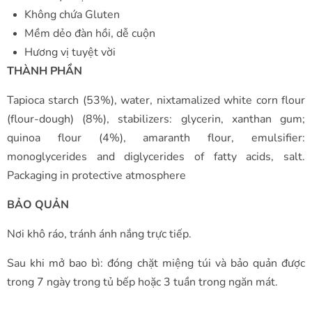
Không chứa Gluten
Mềm dẻo đàn hồi, dễ cuộn
Hương vị tuyệt vời
THÀNH PHẦN
Tapioca starch (53%), water, nixtamalized white corn flour
(flour-dough) (8%), stabilizers: glycerin, xanthan gum;
quinoa flour (4%), amaranth flour, emulsifier:
monoglycerides and diglycerides of fatty acids, salt.
Packaging in protective atmosphere
BẢO QUẢN
Nơi khô ráo, tránh ánh nắng trực tiếp.
Sau khi mở bao bì: đóng chặt miệng túi và bảo quản được
trong 7 ngày trong tủ bếp hoặc 3 tuần trong ngăn mát.