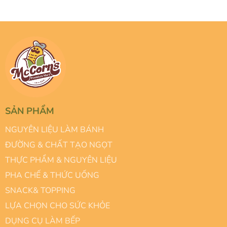
SẢN PHẨM
NGUYÊN LIỆU LÀM BÁNH
ĐƯỜNG & CHẤT TẠO NGỌT
THỰC PHẨM & NGUYÊN LIỆU
PHA CHẾ & THỨC UỐNG
SNACK& TOPPING
LỰA CHỌN CHO SỨC KHỎE
DỤNG CỤ LÀM BẾP