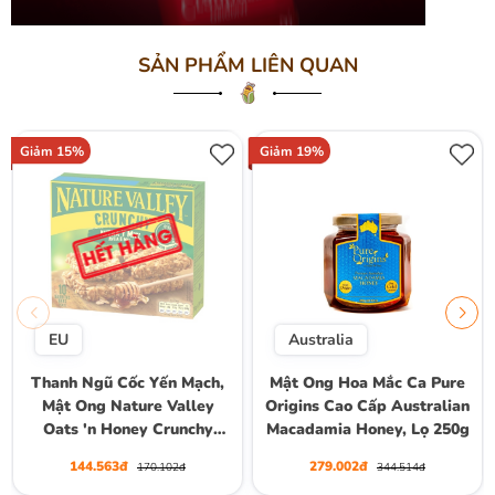
SẢN PHẨM LIÊN QUAN
Giảm 15%
Giảm 19%
EU
Australia
Thanh Ngũ Cốc Yến Mạch,
Mật Ong Hoa Mắc Ca Pure
Mật Ong Nature Valley
Origins Cao Cấp Australian
Oats 'n Honey Crunchy
Macadamia Honey, Lọ 250g
Granola Bars, Hộp 10
144.563đ
279.002đ
170.102đ
344.514đ
Thanh (5 Gói) , Hộp 210g