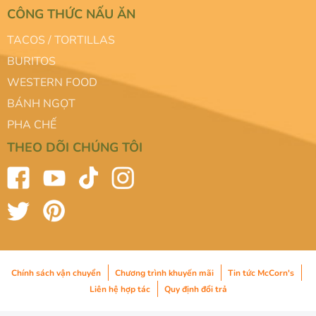
CÔNG THỨC NẤU ĂN
TACOS / TORTILLAS
BURITOS
WESTERN FOOD
BÁNH NGỌT
PHA CHẾ
THEO DÕI CHÚNG TÔI
Chính sách vận chuyển
Chương trình khuyến mãi
Tin tức McCorn's
Liên hệ hợp tác
Quy định đổi trả