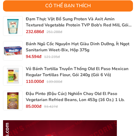
CÓ THỂ BẠN THÍCH
Đạm Thực Vật Bổ Sung Proten Và Axit Amin
Textured Vegetable Protein TVP Bob's Red Mill, Gói
340g, 12 Oz.
232.686đ
251.288đ
Bánh Ngũ Cốc Nguyên Hạt Giàu Dinh Dưỡng, Ít Ngọt
Sanitarium Weet-Bix, Hộp 375g
94.594đ
121.235đ
Vỏ Bánh Tortilla Truyền Thống Old El Paso Mexican
Regular Tortillas Flour, Gói 240g (Gói 6 Vỏ)
110.000đ
139.000đ
Đậu Pinto (Đậu Cúc) Nghiền Chay Old El Paso
Vegetarian Refried Beans, Lon 453g (16 Oz.) 1 Lb.
85.000đ
93.427đ