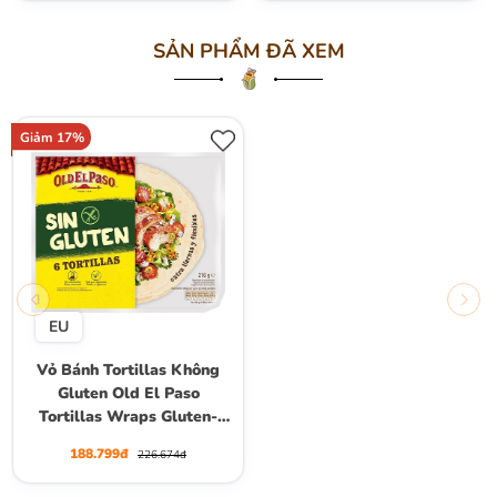
SẢN PHẨM ĐÃ XEM
Giảm 17%
EU
Vỏ Bánh Tortillas Không
Gluten Old El Paso
Tortillas Wraps Gluten-
Free , Gói 216g (6 Vỏ Bánh)
188.799đ
226.674đ