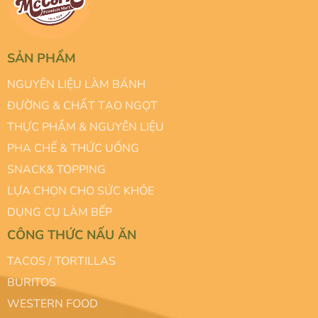
SẢN PHẨM
NGUYÊN LIỆU LÀM BÁNH
ĐƯỜNG & CHẤT TẠO NGỌT
THỰC PHẨM & NGUYÊN LIỆU
PHA CHẾ & THỨC UỐNG
SNACK& TOPPING
LỰA CHỌN CHO SỨC KHỎE
DỤNG CỤ LÀM BẾP
CÔNG THỨC NẤU ĂN
TACOS / TORTILLAS
BURITOS
WESTERN FOOD