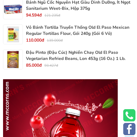
Bánh Ngũ Cốc Nguyên Hạt Giàu Dinh Dưỡng, Ít Ngọt
Sanitarium Weet-Bix, Hộp 375g
94.594đ
121.235đ
Vỏ Bánh Tortilla Truyền Thống Old El Paso Mexican
Regular Tortillas Flour, Gói 240g (Gói 6 Vỏ)
110.000đ
139.000đ
Đậu Pinto (Đậu Cúc) Nghiền Chay Old El Paso
Vegetarian Refried Beans, Lon 453g (16 Oz.) 1 Lb.
85.000đ
93.427đ