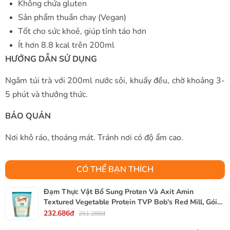
Không chứa gluten
Sản phẩm thuần chay (Vegan)
Tốt cho sức khoẻ, giúp tỉnh táo hơn
Ít hơn 8.8 kcal trên 200ml
HƯỚNG DẪN SỬ DỤNG
Ngâm túi trà với 200ml nước sôi, khuấy đều, chờ khoảng 3-
5 phút và thưởng thức.
BẢO QUẢN
Nơi khô ráo, thoáng mát. Tránh nơi có độ ẩm cao.
CÓ THỂ BẠN THÍCH
Đạm Thực Vật Bổ Sung Proten Và Axit Amin
Textured Vegetable Protein TVP Bob's Red Mill, Gói
340g, 12 Oz.
232.686đ
251.288đ