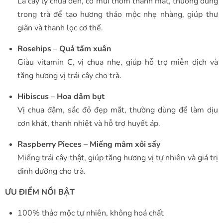
Lá cây lý chua đen, có mùi thơm thanh mát, thường dùng
trong trà để tạo hương thảo mộc nhẹ nhàng, giúp thư
giãn và thanh lọc cơ thể.
Rosehips
–
Quả tầm xuân
Giàu vitamin C, vị chua nhẹ, giúp hỗ trợ miễn dịch và
tăng hương vị trái cây cho trà.
Hibiscus
–
Hoa dâm bụt
Vị chua đậm, sắc đỏ đẹp mắt, thường dùng để làm dịu
cơn khát, thanh nhiệt và hỗ trợ huyết áp.
Raspberry Pieces
–
Miếng mâm xôi sấy
Miếng trái cây thật, giúp tăng hương vị tự nhiên và giá trị
dinh dưỡng cho trà.
ƯU ĐIỂM NỔI BẬT
100% thảo mộc tự nhiên, không hoá chất