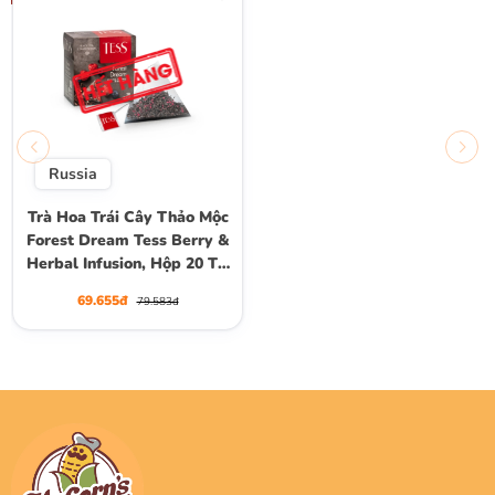
Russia
Trà Hoa Trái Cây Thảo Mộc
Forest Dream Tess Berry &
Herbal Infusion, Hộp 20 Túi
Lọc Kim Tự Tháp
69.655đ
79.583đ