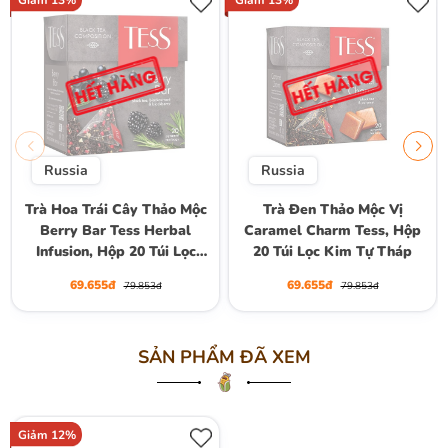
Giảm 13%
Giảm 13%
Russia
Russia
Trà Hoa Trái Cây Thảo Mộc
Trà Đen Thảo Mộc Vị
Berry Bar Tess Herbal
Caramel Charm Tess, Hộp
Infusion, Hộp 20 Túi Lọc
20 Túi Lọc Kim Tự Tháp
Kim Tự Tháp
69.655đ
69.655đ
79.853đ
79.853đ
SẢN PHẨM ĐÃ XEM
Giảm 12%