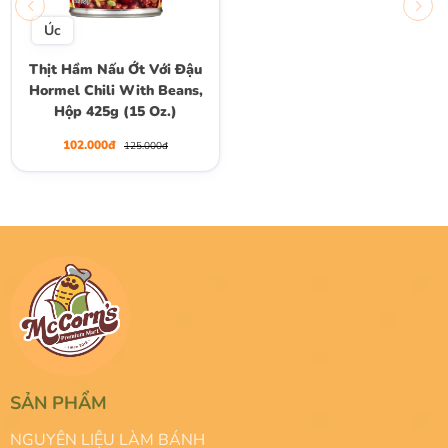
Úc
Thịt Hầm Nấu Ớt Với Đậu
Hormel Chili With Beans,
Hộp 425g (15 Oz.)
102.000đ
125.000đ
SẢN PHẨM
NGUYÊN LIỆU LÀM BÁNH