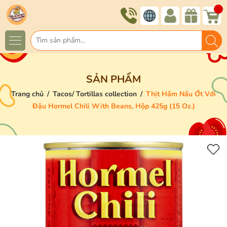
SẢN PHẨM
Trang chủ
/
Tacos/ Tortillas collection
/
Thịt Hầm Nấu Ớt Với
Đậu Hormel Chili With Beans, Hộp 425g (15 Oz.)