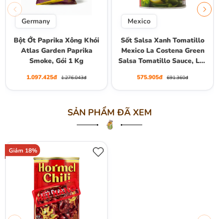
Germany
Mexico
Bột Ớt Paprika Xông Khói
Sốt Salsa Xanh Tomatillo
Atlas Garden Paprika
Mexico La Costena Green
Smoke, Gói 1 Kg
Salsa Tomatillo Sauce, Lon
2.95kg
1.097.425đ
575.905đ
1.276.043đ
691.360đ
SẢN PHẨM ĐÃ XEM
Giảm 18%