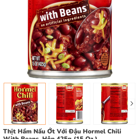
Thịt Hầm Nấu Ớt Với Đậu Hormel Chili
With Beans, Hộp 425g (15 Oz.)