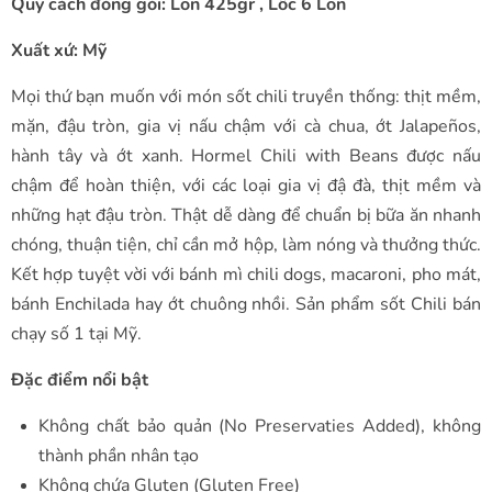
Quy cách đóng gói: Lon 425gr , Lốc 6 Lon
Xuất xứ: Mỹ
Mọi thứ bạn muốn với món sốt chili truyền thống: thịt mềm,
mặn, đậu tròn, gia vị nấu chậm với cà chua, ớt Jalapeños,
hành tây và ớt xanh. Hormel Chili with Beans được nấu
chậm để hoàn thiện, với các loại gia vị đậ đà, thịt mềm và
những hạt đậu tròn. Thật dễ dàng để chuẩn bị bữa ăn nhanh
chóng, thuận tiện, chỉ cần mở hộp, làm nóng và thưởng thức.
Kết hợp tuyệt vời với bánh mì chili dogs, macaroni, pho mát,
bánh Enchilada hay ớt chuông nhồi. Sản phẩm sốt Chili bán
chạy số 1 tại Mỹ.
Đặc điểm nổi bật
Không chất bảo quản (No Preservaties Added), không
thành phần nhân tạo
Không chứa Gluten (Gluten Free)