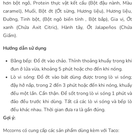
hơn bột ngô, Protein thực vật kết cấu (Bột đậu nành, Màu
caramel), Muối, Bột ớt (Ớt sừng, Hương liệu), Hương liệu,
Đường, Tinh bột, (Bột ngô biến tính , Bột bắp), Gia vị, Ớt
xanh (Chứa Axit Citric), Hành tây, Ớt Jalapeños (Chứa
Giấm).
Hướng dẫn sử dụng
Bằng bếp: Đổ ớt vào chảo. Thỉnh thoảng khuấy trong khi
đun ở lửa vừa, khoảng 5 phút hoặc cho đến khi nóng.
Lò vi sóng: Đổ ớt vào bát dùng được trong lò vi sóng;
đậy hở nắp, trong 2 đến 3 phút hoặc đến khi nóng, khuấy
đều một lần. Cẩn thận. Để sốt trong lò vi sóng 1 phút và
đảo đều trước khi dùng. Tất cả các lò vi sóng và bếp lò
đều khác nhau. Thời gian đưa ra là gần đúng.
Gợi ý:
Mccorns có cung cấp các sản phẩm dùng kèm với Taco: