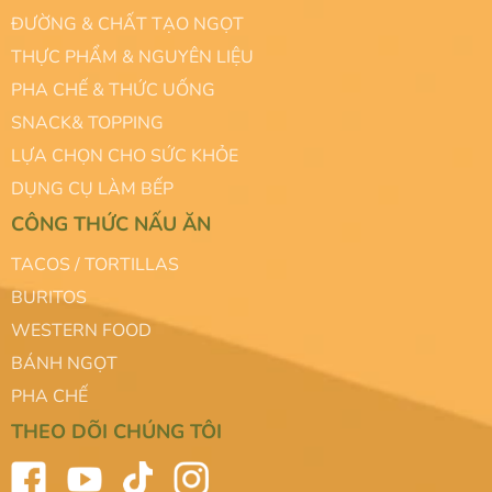
ĐƯỜNG & CHẤT TẠO NGỌT
THỰC PHẨM & NGUYÊN LIỆU
PHA CHẾ & THỨC UỐNG
SNACK& TOPPING
LỰA CHỌN CHO SỨC KHỎE
DỤNG CỤ LÀM BẾP
CÔNG THỨC NẤU ĂN
TACOS / TORTILLAS
BURITOS
WESTERN FOOD
BÁNH NGỌT
PHA CHẾ
THEO DÕI CHÚNG TÔI