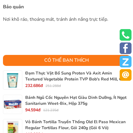
Bảo quản
Nơi khô ráo, thoáng mát, tránh ánh nắng trực tiếp.
CÓ THỂ BẠN THÍCH
Đạm Thực Vật Bổ Sung Proten Và Axit Amin
Textured Vegetable Protein TVP Bob's Red Mill, Gói
340g, 12 Oz.
232.686đ
251.288đ
Bánh Ngũ Cốc Nguyên Hạt Giàu Dinh Dưỡng, Ít Ngọt
Sanitarium Weet-Bix, Hộp 375g
94.594đ
121.235đ
Vỏ Bánh Tortilla Truyền Thống Old El Paso Mexican
Regular Tortillas Flour, Gói 240g (Gói 6 Vỏ)