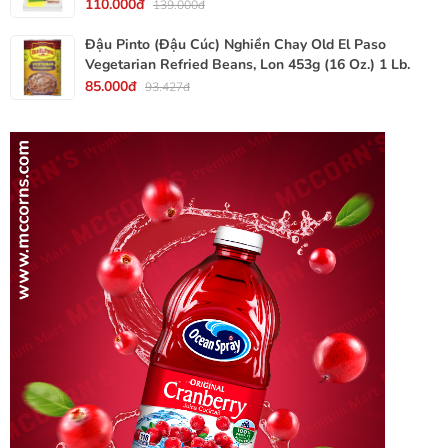
110.000đ
139.000đ
Đậu Pinto (Đậu Cúc) Nghiền Chay Old El Paso
Vegetarian Refried Beans, Lon 453g (16 Oz.) 1 Lb.
85.000đ
93.427đ