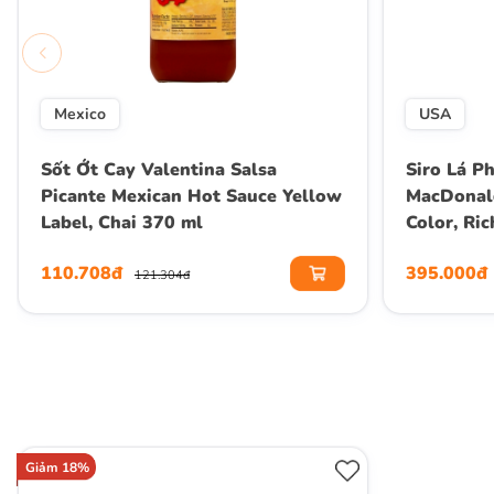
Mexico
USA
Sốt Ớt Cay Valentina Salsa
Siro Lá 
Picante Mexican Hot Sauce Yellow
MacDonal
Label, Chai 370 ml
Color, Ri
Maple Syr
110.708đ
395.000đ
Fl.Oz)
121.304đ
Giảm 18%