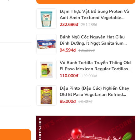
Đạm Thực Vật Bổ Sung Proten Và
Axit Amin Textured Vegetable
Protein TVP Bob's Red Mill, Gói
232.686đ
251.288đ
340g, 12 Oz.
Bánh Ngũ Cốc Nguyên Hạt Giàu
Dinh Dưỡng, Ít Ngọt Sanitarium
Weet-Bix, Hộp 375g
94.594đ
121.235đ
Vỏ Bánh Tortilla Truyền Thống Old
El Paso Mexican Regular Tortillas
Flour, Gói 240g (Gói 6 Vỏ)
110.000đ
139.000đ
Đậu Pinto (Đậu Cúc) Nghiền Chay
Old El Paso Vegetarian Refried
Beans, Lon 453g (16 Oz.) 1 Lb.
85.000đ
93.427đ