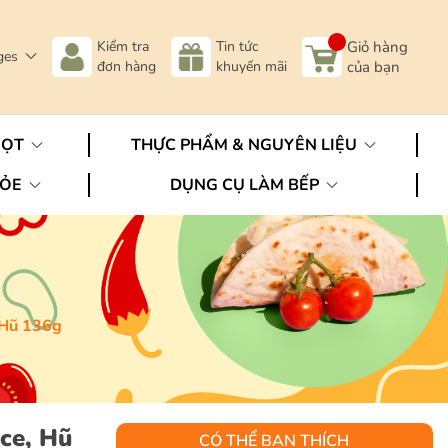
Kiểm tra
Tin tức
Giỏ hàng
ges
đơn hàng
khuyến mãi
của bạn
GỌT
THỰC PHẨM & NGUYÊN LIỆU
HỎE
DỤNG CỤ LÀM BẾP
 Hũ 136g
ce, Hũ
CÓ THỂ BẠN THÍCH