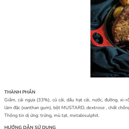
THÀNH PHẦN
Giấm, cải ngựa (33%), củ cải, dầu hạt cải, nước, đường, xi
làm đặc (xanthan gum), bột MUSTARD, dextrose , chất chốn
Thông tin dị ứng: trứng, mù tạt, metabisulphit.
HƯỚNG DẪN SỬ DỤNG