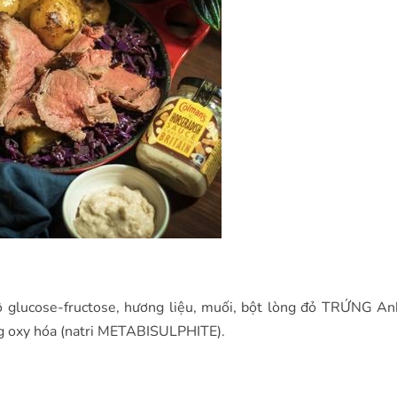
-rô glucose-fructose, hương liệu, muối, bột lòng đỏ TRỨNG An
g oxy hóa (natri METABISULPHITE).