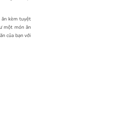
n ăn kèm tuyệt
hư một món ăn
ăn của bạn với