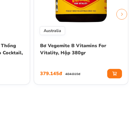
Australia
 Thống
Bơ Vegemite B Vitamins For
 Cocktail,
Vitality, Hộp 380gr
379.145đ
484.819đ