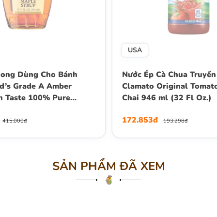
USA
Phong Dùng Cho Bánh
Nước Ép Cà Chua Truyền
d’s Grade A Amber
Clamato Original Tomato
ch Taste 100% Pure
Chai 946 ml (32 Fl Oz.)
up, Chai 370 mL (12.5
172.853đ
415.000đ
193.298đ
SẢN PHẨM ĐÃ XEM