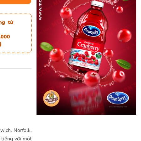
ng từ
.000
)
wich, Norfolk.
 tiếng với một