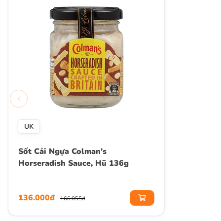
UK
Sốt Cải Ngựa Colman's
Horseradish Sauce, Hũ 136g
136.000đ
166.055đ