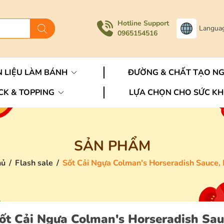
Hotline Support
Langua
0965154516
 LIỆU LÀM BÁNH
ĐƯỜNG & CHẤT TẠO N
CK & TOPPING
LỰA CHỌN CHO SỨC K
SẢN PHẨM
hủ
/
Flash sale
/
Sốt Cải Ngựa Colman's Horseradish Sauce,
ốt Cải Ngựa Colman's Horseradish Sau