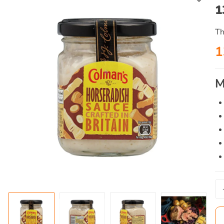
1
Th
1
M