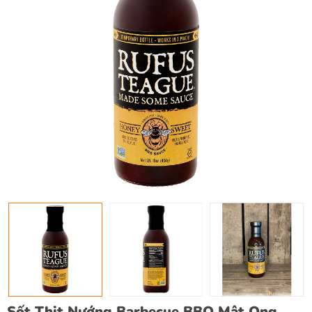
Sốt Thịt Nướng Barbecue BBQ Mật Ong