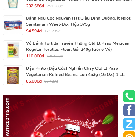
340g, 12 Oz.
232.686đ
251.288đ
Bánh Ngũ Cốc Nguyên Hạt Giàu Dinh Dưỡng, Ít Ngọt
Sanitarium Weet-Bix, Hộp 375g
94.594đ
121.235đ
Vỏ Bánh Tortilla Truyền Thống Old El Paso Mexican
Regular Tortillas Flour, Gói 240g (Gói 6 Vỏ)
110.000đ
139.000đ
Đậu Pinto (Đậu Cúc) Nghiền Chay Old El Paso
Vegetarian Refried Beans, Lon 453g (16 Oz.) 1 Lb.
85.000đ
93.427đ