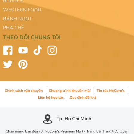
BURITOS
WESTERN FOOD
BÁNH NGỌT
PHA CHẾ
THEO DÕI CHÚNG TÔI
Chính sách vận chuyển
Chương trình khuyến mãi
Tin tức McCorn's
Liên hệ hợp tác
Quy định đổi trả
Tp. Hồ Chí Minh
Chào mừng bạn đến với McCorn's Premium Mart - Trang bán hàng trực tuyến