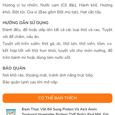
Hương vị tự nhiên, Nước cam (Cô đặc), Hành khô, Hương
khói, Bột tỏi, Gia vị (Bao gồm Bột mù tạt), Hạt cần tây.
HƯỚNG DẪN SỬ DỤNG
Đánh đều, đổ hoặc ướp lên tất cả các loại thịt và rau. Tuyệt
vời để chấm, nấu ăn.
Tuyệt vời trên sườn, thịt gà, ức, thịt lợn, thịt viên, tôm, v.v.
kết hợp tốt với thịt hun khói, tuyệt vời cho món nướng, đổ
trên bánh mì hoặc dùng làm nước sốt.
BẢO QUẢN
Nơi khô ráo, thoáng mát, tránh ánh nắng trực tiếp.
Bảo quản lạnh sau khi mở nắp
CÓ THỂ BẠN THÍCH
Đạm Thực Vật Bổ Sung Proten Và Axit Amin
Textured Vegetable Protein TVP Bob's Red Mill, Gói