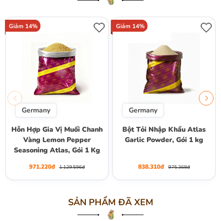
Giảm 14%
Giảm 14%
Germany
Germany
Hỗn Hợp Gia Vị Muối Chanh
Bột Tỏi Nhập Khẩu Atlas
Vàng Lemon Pepper
Garlic Powder, Gói 1 kg
Seasoning Atlas, Gói 1 Kg
971.220đ
838.310đ
1.129.596đ
975.368đ
SẢN PHẨM ĐÃ XEM