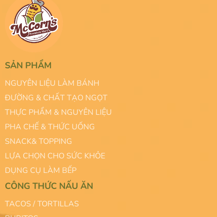
SẢN PHẨM
NGUYÊN LIỆU LÀM BÁNH
ĐƯỜNG & CHẤT TẠO NGỌT
THỰC PHẨM & NGUYÊN LIỆU
PHA CHẾ & THỨC UỐNG
SNACK& TOPPING
LỰA CHỌN CHO SỨC KHỎE
DỤNG CỤ LÀM BẾP
CÔNG THỨC NẤU ĂN
TACOS / TORTILLAS