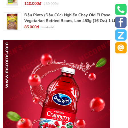
110.000đ
139.000đ
Đậu Pinto (Đậu Cúc) Nghiền Chay Old El Paso
Vegetarian Refried Beans, Lon 453g (16 Oz.) 1 Lb.
85.000đ
93.427đ