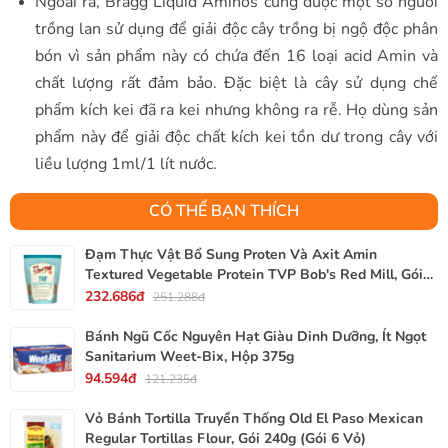
Ngoài ra, Bragg Liquid Aminos cũng được một số người
trồng lan sử dụng để giải độc cây trồng bị ngộ độc phân
bón vì sản phẩm này có chứa đến 16 loại acid Amin và
chất lượng rất đảm bảo. Đặc biệt là cây sử dụng chế
phẩm kích kei đã ra kei nhưng không ra rễ. Họ dùng sản
phẩm này để giải độc chất kích kei tồn dư trong cây với
liều lượng 1ml/1 lít nước.
CÓ THỂ BẠN THÍCH
Đạm Thực Vật Bổ Sung Proten Và Axit Amin
Textured Vegetable Protein TVP Bob's Red Mill, Gói
340g, 12 Oz.
232.686đ
251.288đ
Bánh Ngũ Cốc Nguyên Hạt Giàu Dinh Dưỡng, Ít Ngọt
Sanitarium Weet-Bix, Hộp 375g
94.594đ
121.235đ
Vỏ Bánh Tortilla Truyền Thống Old El Paso Mexican
Regular Tortillas Flour, Gói 240g (Gói 6 Vỏ)