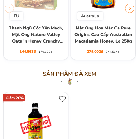
EU
Australia
Thanh Ngũ Cốc Yến Mạch,
Mật Ong Hoa Mắc Ca Pure
Mật Ong Nature Valley
Origins Cao Cấp Australian
Oats 'n Honey Crunchy
Macadamia Honey, Lọ 250g
Granola Bars, Hộp 10
144.563đ
279.002đ
170.102đ
344.514đ
Thanh (5 Gói) , Hộp 210g
SẢN PHẨM ĐÃ XEM
Giảm 20%