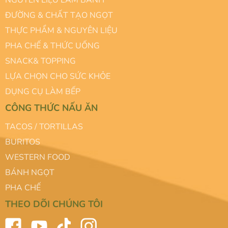
NGUYÊN LIỆU LÀM BÁNH
ĐƯỜNG & CHẤT TẠO NGỌT
THỰC PHẨM & NGUYÊN LIỆU
PHA CHẾ & THỨC UỐNG
SNACK& TOPPING
LỰA CHỌN CHO SỨC KHỎE
DỤNG CỤ LÀM BẾP
CÔNG THỨC NẤU ĂN
TACOS / TORTILLAS
BURITOS
WESTERN FOOD
BÁNH NGỌT
PHA CHẾ
THEO DÕI CHÚNG TÔI