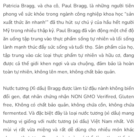
Patricia Bragg, và cha cô, Paul Bragg, là những người tiên
phong về sức khỏe trong ngành công nghiệp khoa học “sản
xuất thức ăn nhanh'” đã thu hút sự chú ý của hầu hết người
Mỹ trong nhiều thập kỷ. Paul Bragg đã vận động một chế độ
ăn uống tập trung vào thực phẩm sống tự nhiên và lối sống
lành mạnh thúc đẩy sức sống và tuổi thọ. Sản phẩm của họ,
tập trung vào các loại thực phẩm tự nhiên và hữu cơ, đang
được cả thế giới khen ngợi và ưa chuộng, đảm bảo là hoàn
toàn tự nhiên, không lên men, không chất bảo quản.
Nước tương (Xì dầu) Bragg được làm từ đậu nành không biến
đổi gen, đạt nhãn chứng nhận NON GMO Verifired, Gluten
free, Không có chất bảo quản, không chứa cồn, không chứa
fermented. Và đặc biệt đây là loại nước tương (xì dầu) mang
hương vị giống với nước tương (xì dầu) Việt Nam nhất. Với
mùi vị rất vừa miệng và rất dễ dùng cho nhiều món khác