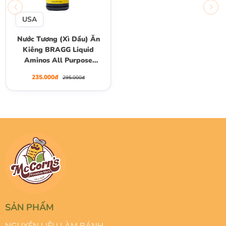
USA
Nước Tương (Xì Dầu) Ăn
Kiêng BRAGG Liquid
Aminos All Purpose
Seasoning, Chai 473ml
235.000đ
295.000đ
SẢN PHẨM