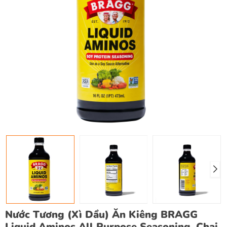
Nước Tương (Xì Dầu) Ăn Kiêng BRAGG
Liquid Aminos All Purpose Seasoning, Chai