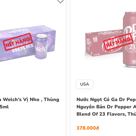
USA
 Welch's Vị Nho , Thùng
Nước Ngọt Có Ga Dr Pep
55ml
Nguyên Bản Dr Pepper A
Blend Of 23 Flavors, Th
Lon x 355ml (12 Oz.)
378.000đ