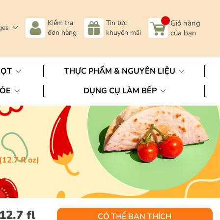
Kiểm tra
Tin tức
Giỏ hàng
ges
đơn hàng
khuyến mãi
của bạn
GỌT
THỰC PHẨM & NGUYÊN LIỆU
HỎE
DỤNG CỤ LÀM BẾP
12.7 fl oz)
12.7 fl
CÓ THỂ BẠN THÍCH