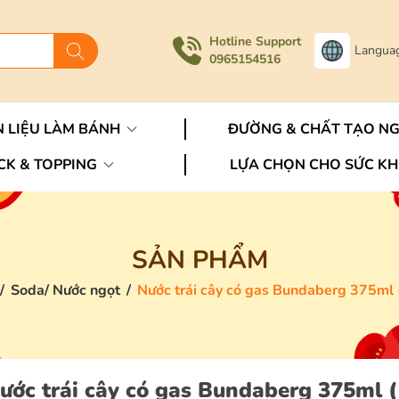
Hotline Support
Langua
0965154516
 LIỆU LÀM BÁNH
ĐƯỜNG & CHẤT TẠO N
CK & TOPPING
LỰA CHỌN CHO SỨC K
SẢN PHẨM
/
Soda/ Nước ngọt
/
Nước trái cây có gas Bundaberg 375ml (
ước trái cây có gas Bundaberg 375ml (