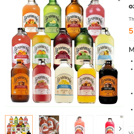
o
Th
5
M
Vị