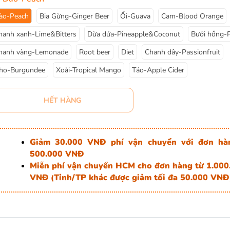
ào-Peach
Bia Gừng-Ginger Beer
Ổi-Guava
Cam-Blood Orange
hanh xanh-Lime&Bitters
Dừa dứa-Pineapple&Coconut
Bưởi hồng-P
hanh vàng-Lemonade
Root beer
Diet
Chanh dây-Passionfruit
ho-Burgundee
Xoài-Tropical Mango
Táo-Apple Cider
HẾT HÀNG
Giảm 30.000 VNĐ phí vận chuyển với đơn hà
500.000 VNĐ
Miễn phí vận chuyển HCM cho đơn hàng từ 1.000
VNĐ
Tỉnh/TP khác được giảm tối đa 50.000 VNĐ
(