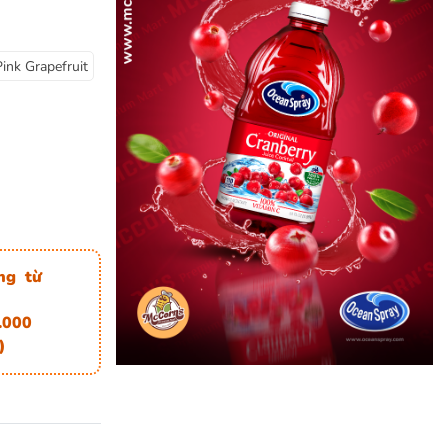
ink Grapefruit
ng từ
.000
)