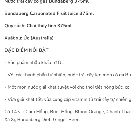
Nước trái cây có gas Bundaberg 375ml
Bundaberg Carbonated Fruit Juice 375ml
Quy cách: Chai thủy tinh 375ml
Xuất xứ: Úc (Australia)
ĐẶC ĐIỂM NỔI BẬT
- Sản phẩm nhập khẩu từ Úc.
- Với các thành phần tự nhiên, nước trái cây lên men có ga 
- Một món nước giải khát tuyệt vời cho thời tiết nóng bức, cơ
- Vừa giải khát tốt, vừa cung cấp vitamin từ trái cây tự nhiên gi
Có 14 vị : Cam Hồng, Bưởi Hồng, Blood Orange, Chanh Thảo
Xá Xị, Bundaberg Diet, Ginger Beer.