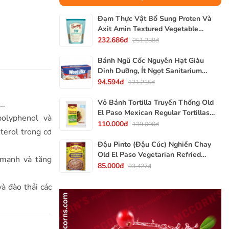
Đạm Thực Vật Bổ Sung Proten Và
Axit Amin Textured Vegetable
Protein TVP Bob's Red Mill, Gói
232.686đ
251.288đ
340g, 12 Oz.
Bánh Ngũ Cốc Nguyên Hạt Giàu
Dinh Dưỡng, Ít Ngọt Sanitarium
Weet-Bix, Hộp 375g
94.594đ
121.235đ
Vỏ Bánh Tortilla Truyền Thống Old
..
El Paso Mexican Regular Tortillas
olyphenol và
Flour, Gói 240g (Gói 6 Vỏ)
110.000đ
139.000đ
terol trong cơ
Đậu Pinto (Đậu Cúc) Nghiền Chay
Old El Paso Vegetarian Refried
 mạnh và tăng
Beans, Lon 453g (16 Oz.) 1 Lb.
85.000đ
93.427đ
và đào thải các