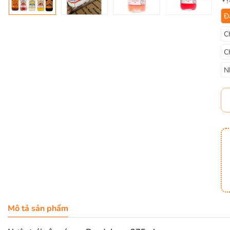
Đ
C
C
N
Mô tả sản phẩm