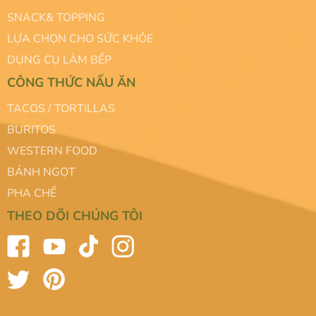
SNACK& TOPPING
LỰA CHỌN CHO SỨC KHỎE
DỤNG CỤ LÀM BẾP
CÔNG THỨC NẤU ĂN
TACOS / TORTILLAS
BURITOS
WESTERN FOOD
BÁNH NGỌT
PHA CHẾ
THEO DÕI CHÚNG TÔI