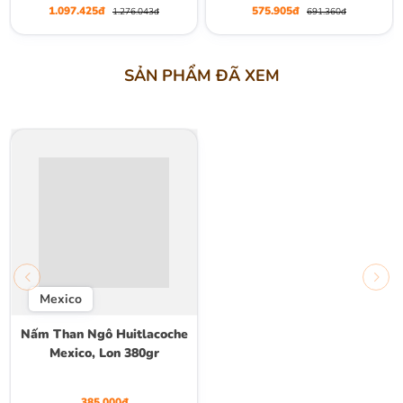
1.097.425đ
575.905đ
1.276.043đ
691.360đ
SẢN PHẨM ĐÃ XEM
Mexico
Nấm Than Ngô Huitlacoche
Mexico, Lon 380gr
385.000đ