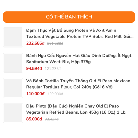
CÓ THỂ BẠN THÍCH
Đạm Thực Vật Bổ Sung Proten Và Axit Amin
Textured Vegetable Protein TVP Bob's Red Mill, Gói
340g, 12 Oz.
232.686đ
251.288đ
Bánh Ngũ Cốc Nguyên Hạt Giàu Dinh Dưỡng, Ít Ngọt
Sanitarium Weet-Bix, Hộp 375g
94.594đ
121.235đ
Vỏ Bánh Tortilla Truyền Thống Old El Paso Mexican
Regular Tortillas Flour, Gói 240g (Gói 6 Vỏ)
110.000đ
139.000đ
Đậu Pinto (Đậu Cúc) Nghiền Chay Old El Paso
Vegetarian Refried Beans, Lon 453g (16 Oz.) 1 Lb.
85.000đ
93.427đ