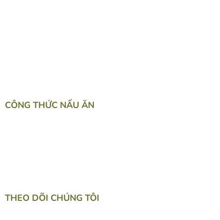
NGUYÊN LIỆU LÀM BÁNH
ĐƯỜNG & CHẤT TẠO NGỌT
THỰC PHẨM & NGUYÊN LIỆU
PHA CHẾ & THỨC UỐNG
SNACK& TOPPING
LỰA CHỌN CHO SỨC KHỎE
DỤNG CỤ LÀM BẾP
CÔNG THỨC NẤU ĂN
TACOS / TORTILLAS
BURITOS
WESTERN FOOD
BÁNH NGỌT
PHA CHẾ
THEO DÕI CHÚNG TÔI