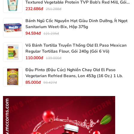
Textured Vegetable Protein TVP Bob's Red Mill, Gói
340g, 12 Oz.
232.686đ
251.288đ
Bánh Ngũ Cốc Nguyên Hạt Giàu Dinh Dưỡng, Ít Ngọt
Sanitarium Weet-Bix, Hộp 375g
94.594đ
121.235đ
Vỏ Bánh Tortilla Truyền Thống Old El Paso Mexican
Regular Tortillas Flour, Gói 240g (Gói 6 Vỏ)
110.000đ
139.000đ
Đậu Pinto (Đậu Cúc) Nghiền Chay Old El Paso
Vegetarian Refried Beans, Lon 453g (16 Oz.) 1 Lb.
85.000đ
93.427đ