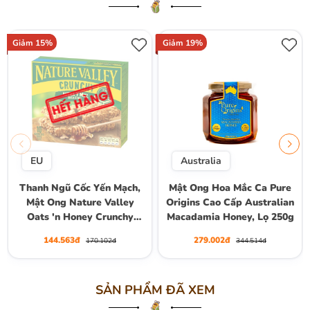
Giảm 15%
Giảm 19%
EU
Australia
Thanh Ngũ Cốc Yến Mạch,
Mật Ong Hoa Mắc Ca Pure
Mật Ong Nature Valley
Origins Cao Cấp Australian
Oats 'n Honey Crunchy
Macadamia Honey, Lọ 250g
Granola Bars, Hộp 10
144.563đ
279.002đ
170.102đ
344.514đ
Thanh (5 Gói) , Hộp 210g
SẢN PHẨM ĐÃ XEM