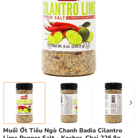
Muối Ớt Tiêu Ngò Chanh Badia Cilantro
Lime Pepper Salt - Kosher, Chai 226.8g