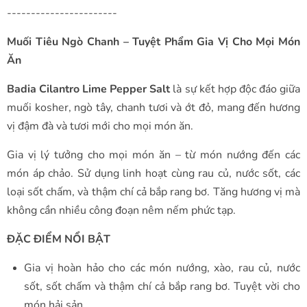
-----------------------
Muối Tiêu Ngò Chanh – Tuyệt Phẩm Gia Vị Cho Mọi Món
Ăn
Badia Cilantro Lime Pepper Salt
là sự kết hợp độc đáo giữa
muối kosher, ngò tây, chanh tươi và ớt đỏ, mang đến hương
vị đậm đà và tươi mới cho mọi món ăn.
Gia vị lý tưởng cho mọi món ăn – từ món nướng đến các
món áp chảo. Sử dụng linh hoạt cùng rau củ, nước sốt, các
loại sốt chấm, và thậm chí cả bắp rang bơ. Tăng hương vị mà
không cần nhiều công đoạn nêm nếm phức tạp.
ĐẶC ĐIỂM NỔI BẬT
Gia vị hoàn hảo cho các món nướng, xào, rau củ, nước
sốt, sốt chấm và thậm chí cả bắp rang bơ. Tuyệt vời cho
món hải sản