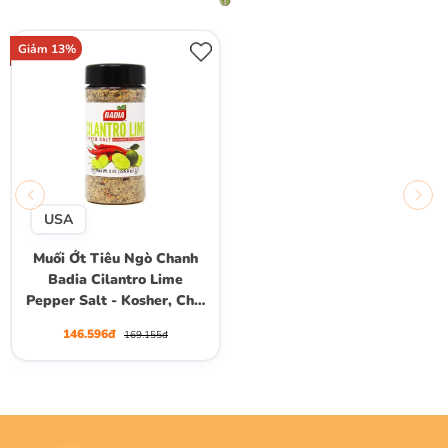
Giảm 13%
USA
Muối Ớt Tiêu Ngò Chanh
Badia Cilantro Lime
Pepper Salt - Kosher, Chai
226.8g
146.596đ
169.155đ