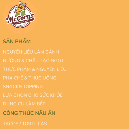
SẢN PHẨM
NGUYÊN LIỆU LÀM BÁNH
ĐƯỜNG & CHẤT TẠO NGỌT
THỰC PHẨM & NGUYÊN LIỆU
PHA CHẾ & THỨC UỐNG
SNACK& TOPPING
LỰA CHỌN CHO SỨC KHỎE
DỤNG CỤ LÀM BẾP
CÔNG THỨC NẤU ĂN
TACOS / TORTILLAS