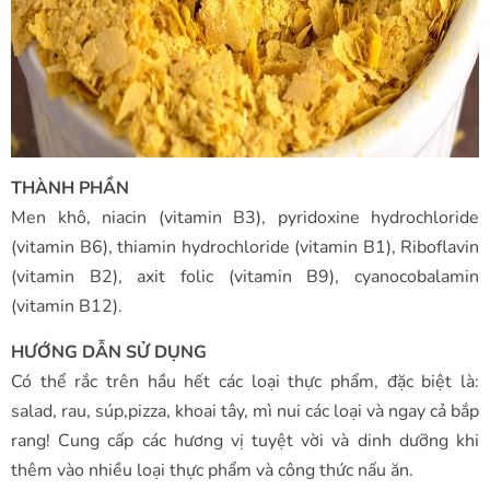
THÀNH PHẦN
Men khô, niacin (vitamin B3), pyridoxine hydrochloride
(vitamin B6), thiamin hydrochloride (vitamin B1), Riboflavin
(vitamin B2), axit folic (vitamin B9), cyanocobalamin
(vitamin B12).
HƯỚNG DẪN SỬ DỤNG
Có thể rắc trên hầu hết các loại thực phẩm, đặc biệt là:
salad, rau, súp,pizza, khoai tây, mì nui các loại và ngay cả bắp
rang! Cung cấp các hương vị tuyệt vời và dinh dưỡng khi
thêm vào nhiều loại thực phẩm và công thức nấu ăn.