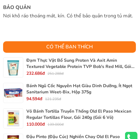
BẢO QUẢN
Nơi khô ráo thoáng mát, kín. Có thể bảo quản trong tủ mát.
CÓ THỂ BẠN THÍCH
Đạm Thực Vật Bổ Sung Proten Và Axit Amin
Textured Vegetable Protein TVP Bob's Red Mill, Gói
340g, 12 Oz.
232.686đ
251.288đ
Bánh Ngũ Cốc Nguyên Hạt Giàu Dinh Dưỡng, Ít Ngọt
Sanitarium Weet-Bix, Hộp 375g
94.594đ
121.235đ
Vỏ Bánh Tortilla Truyền Thống Old El Paso Mexican
Regular Tortillas Flour, Gói 240g (Gói 6 Vỏ)
110.000đ
139.000đ
Đậu Pinto (Đậu Cúc) Nghiền Chay Old El Paso