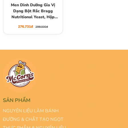
Men Dinh Dưỡng Gia Vị
Dạng Bột Rắc Bragg
Nutritional Yeast, Hộp
127g (4.5 Oz.)
276.731đ
298.000đ
SẢN PHẨM
NGUYÊN LIỆU LÀM BÁNH
ĐƯỜNG & CHẤT TẠO NGỌT