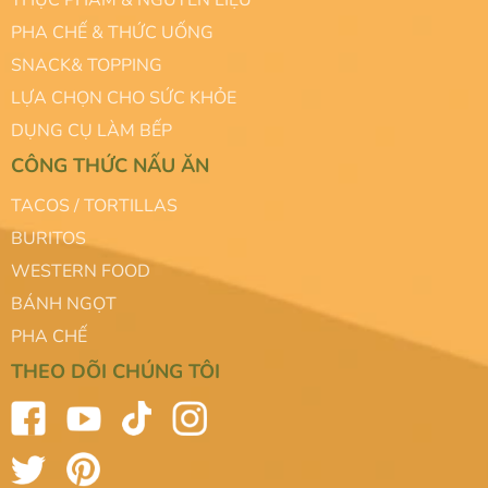
THỰC PHẨM & NGUYÊN LIỆU
PHA CHẾ & THỨC UỐNG
SNACK& TOPPING
LỰA CHỌN CHO SỨC KHỎE
DỤNG CỤ LÀM BẾP
CÔNG THỨC NẤU ĂN
TACOS / TORTILLAS
BURITOS
WESTERN FOOD
BÁNH NGỌT
PHA CHẾ
THEO DÕI CHÚNG TÔI