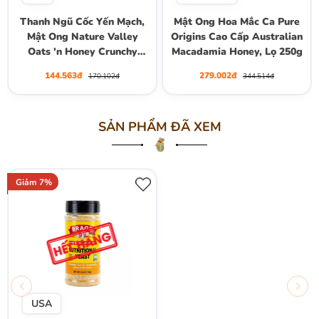
Thanh Ngũ Cốc Yến Mạch,
Mật Ong Hoa Mắc Ca Pure
Mật Ong Nature Valley
Origins Cao Cấp Australian
Oats 'n Honey Crunchy
Macadamia Honey, Lọ 250g
Granola Bars, Hộp 10
144.563đ
279.002đ
170.102đ
344.514đ
Thanh (5 Gói) , Hộp 210g
SẢN PHẨM ĐÃ XEM
Giảm 7%
USA