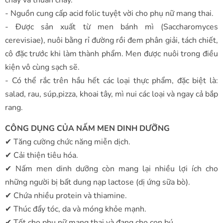
- Nguồn cung cấp acid folic tuyệt vời cho phụ nữ mang thai.
- Được sản xuất từ men bánh mì (Saccharomyces
cerevisiae), nuôi bằng rỉ đường rồi đem phân giải, tách chiết,
cô đặc trước khi làm thành phẩm. Men được nuôi trong điều
kiện vô cùng sạch sẽ.
- Có thể rắc trên hầu hết các loại thực phẩm, đặc biệt là:
salad, rau, súp,pizza, khoai tây, mì nui các loại và ngay cả bắp
rang.
CÔNG DỤNG CỦA NẤM MEN DINH DƯỠNG
✔ Tăng cường chức năng miễn dịch.
✔ Cải thiện tiêu hóa.
✔ Nấm men dinh dưỡng còn mang lại nhiều lợi ích cho
những người bị bất dung nạp lactose (dị ứng sữa bò).
✔ Chứa nhiều protein và thiamine.
✔ Thúc đẩy tóc, da và móng khỏe mạnh.
✔ Tốt cho phụ nữ mang thai và đang cho con bú.