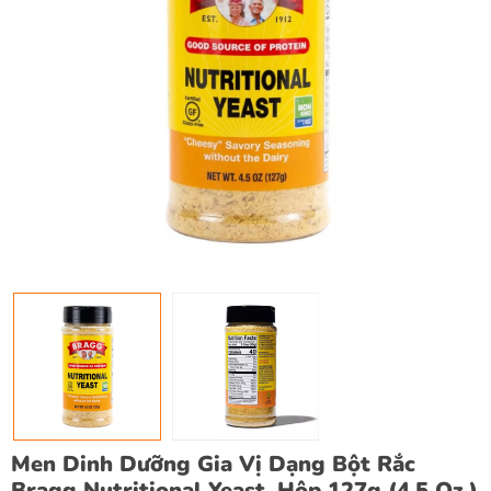
Men Dinh Dưỡng Gia Vị Dạng Bột Rắc
Bragg Nutritional Yeast, Hộp 127g (4.5 Oz.)