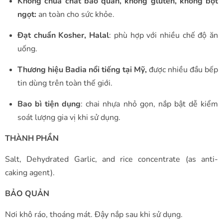
Không chứa chất bảo quản, không gluten
,
không bột
ngọt:
an toàn cho sức khỏe.
Đạt chuẩn Kosher, Halal
: phù hợp với nhiều chế độ ăn
uống.
Thương hiệu Badia nổi tiếng tại Mỹ,
được nhiều đầu bếp
tin dùng trên toàn thế giới.
Bao bì tiện dụng
: chai nhựa nhỏ gọn, nắp bật dễ kiểm
soát lượng gia vị khi sử dụng.
THÀNH PHẦN
Salt, Dehydrated Garlic, and rice concentrate (as anti-
caking agent).
BẢO QUẢN
Nơi khô ráo, thoáng mát. Đậy nắp sau khi sử dụng.