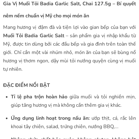
Gia Vị Muối Tỏi Badia Garlic Salt, Chai 127.5g – Bí quyết
nêm nếm chuẩn vị Mỹ cho mọi món ăn
Mang hương vị đậm đà và tiện lợi vào gian bếp của bạn với
Muối Tỏi Badia Garlic Salt
– sản phẩm gia vị nhập khẩu từ
Mỹ, được tin dùng bởi các đầu bếp và gia đình trên toàn thế
giới. Chỉ cần một vài nhúm nhỏ, món ăn của bạn sẽ bùng nổ
hương vị thơm ngon, dậy mùi tỏi nướng quyện cùng vị muối
tự nhiên.
ĐẶC ĐIỂM NỔI BẬT
Tỉ lệ pha trộn hoàn hảo
giữa muối và tỏi nghiền mịn,
giúp tăng hương vị mà không cần thêm gia vị khác.
Ứng dụng linh hoạt
trong nấu ăn:
ướp thịt, cá, rắc lên
khoai tây chiên, salad, trứng chiên, nướng BBQ,...