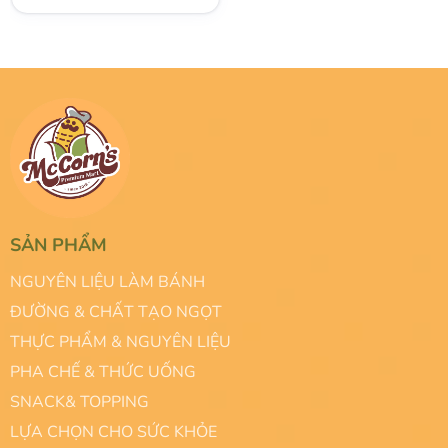
SẢN PHẨM
NGUYÊN LIỆU LÀM BÁNH
ĐƯỜNG & CHẤT TẠO NGỌT
THỰC PHẨM & NGUYÊN LIỆU
PHA CHẾ & THỨC UỐNG
SNACK& TOPPING
LỰA CHỌN CHO SỨC KHỎE