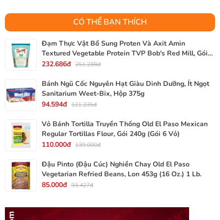
CÓ THỂ BẠN THÍCH
Đạm Thực Vật Bổ Sung Proten Và Axit Amin
Textured Vegetable Protein TVP Bob's Red Mill, Gói
340g, 12 Oz.
232.686đ
251.288đ
Bánh Ngũ Cốc Nguyên Hạt Giàu Dinh Dưỡng, Ít Ngọt
Sanitarium Weet-Bix, Hộp 375g
94.594đ
121.235đ
Vỏ Bánh Tortilla Truyền Thống Old El Paso Mexican
Regular Tortillas Flour, Gói 240g (Gói 6 Vỏ)
110.000đ
139.000đ
Đậu Pinto (Đậu Cúc) Nghiền Chay Old El Paso
Vegetarian Refried Beans, Lon 453g (16 Oz.) 1 Lb.
85.000đ
93.427đ