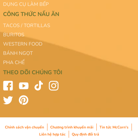
DỤNG CỤ LÀM BẾP
CÔNG THỨC NẤU ĂN
TACOS / TORTILLAS
BURITOS
WESTERN FOOD
BÁNH NGỌT
PHA CHẾ
THEO DÕI CHÚNG TÔI
Chính sách vận chuyển
Chương trình khuyến mãi
Tin tức McCorn's
Liên hệ hợp tác
Quy định đổi trả