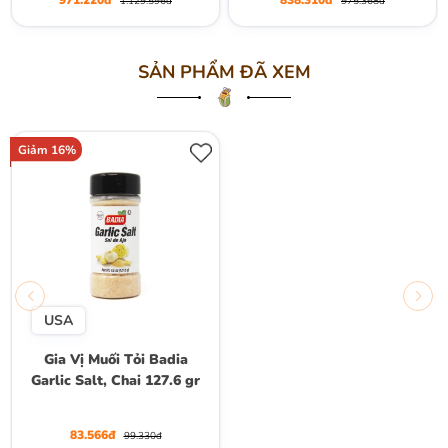
971.220đ
838.310đ
1.129.596đ
975.368đ
SẢN PHẨM ĐÃ XEM
Giảm 16%
USA
Gia Vị Muối Tỏi Badia
Garlic Salt, Chai 127.6 gr
83.566đ
99.330đ