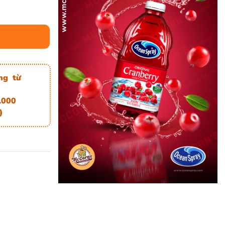
ng từ
.000
)