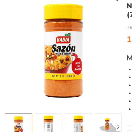
N
(
Th
1
M