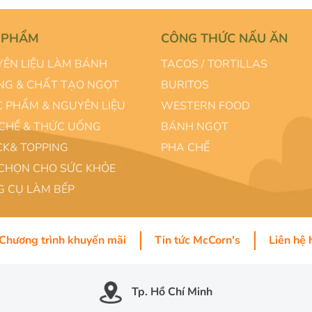
 PHẨM
CÔNG THỨC NẤU ĂN
ÊN LIỆU LÀM BÁNH
TACOS / TORTILLAS
G & CHẤT TẠO NGỌT
BURITOS
 PHẨM & NGUYÊN LIỆU
WESTERN FOOD
CHẾ & THỨC UỐNG
BÁNH NGỌT
K& TOPPING
PHA CHẾ
CHỌN CHO SỨC KHỎE
 CỤ LÀM BẾP
Chương trình khuyến mãi
Tin tức McCorn's
Liên hệ 
Tp. Hồ Chí Minh