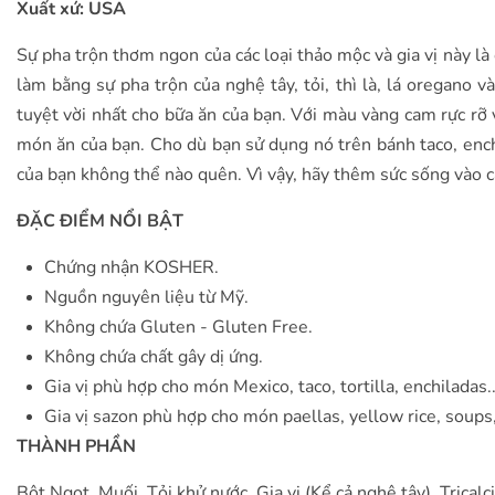
Xuất xứ: USA
Sự pha trộn thơm ngon của các loại thảo mộc và gia vị này l
làm bằng sự pha trộn của nghệ tây, tỏi, thì là, lá oregano v
tuyệt vời nhất cho bữa ăn của bạn. Với màu vàng cam rực rỡ v
món ăn của bạn. Cho dù bạn sử dụng nó trên bánh taco, ench
của bạn không thể nào quên. Vì vậy, hãy thêm sức sống vào c
ĐẶC ĐIỂM NỔI BẬT
Chứng nhận KOSHER.
Nguồn nguyên liệu từ Mỹ.
Không chứa Gluten - Gluten Free.
Không chứa chất gây dị ứng.
Gia vị phù hợp cho món Mexico, taco, tortilla, enchiladas..
Gia vị sazon phù hợp cho món paellas, yellow rice, soup
THÀNH PHẦN
Bột Ngọt, Muối, Tỏi khử nước, Gia vị (Kể cả nghệ tây), Tri