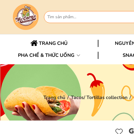
TRANG CHỦ
NGUYÊN
PHA CHẾ & THỨC UỐNG
SNA
Trang chủ
/
Tacos/ Tortillas collection
/
G