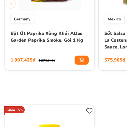
Germany
Mexico
Bột Ớt Paprika Xông Khói Atlas
Sốt Salsa
Garden Paprika Smoke, Gói 1 Kg
La Costen
Sauce, Lo
1.097.425đ
575.905đ
1.276.043đ
Giảm 15%