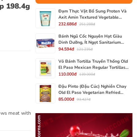
p 198.4g
Đạm Thực Vật Bổ Sung Proten Và
Axit Amin Textured Vegetable
Protein TVP Bob's Red Mill, Gói
232.686đ
251.288đ
340g, 12 Oz.
Bánh Ngũ Cốc Nguyên Hạt Giàu
Dinh Dưỡng, Ít Ngọt Sanitarium
Weet-Bix, Hộp 375g
94.594đ
121.235đ
Vỏ Bánh Tortilla Truyền Thống Old
El Paso Mexican Regular Tortillas
Flour, Gói 240g (Gói 6 Vỏ)
110.000đ
139.000đ
Đậu Pinto (Đậu Cúc) Nghiền Chay
Old El Paso Vegetarian Refried
Beans, Lon 453g (16 Oz.) 1 Lb.
85.000đ
93.427đ
tews meat with