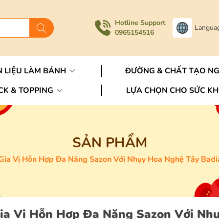
Hotline Support
Langua
0965154516
 LIỆU LÀM BÁNH
ĐƯỜNG & CHẤT TẠO N
CK & TOPPING
LỰA CHỌN CHO SỨC K
SẢN PHẨM
Gia Vị Hỗn Hợp Đa Năng Sazon Với Nhụy Hoa Nghệ Tây Badia
ia Vị Hỗn Hợp Đa Năng Sazon Với Nh