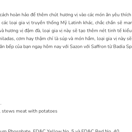
à cách hoàn hảo để thêm chút hương vị vào các món ăn yêu thích
à các loại gia vị truyền thống Mỹ Latinh khác, chắc chắn sẽ ma
à hương vị đậm đà, loại gia vị này sẽ tạo thêm nét tinh tế kiể
iladas, cơm hay thậm chí là súp và món hầm, loại gia vị này s
ăn bếp của bạn ngay hôm nay với Sazon với Saffron từ Badia Sp
.
s, stews meat with potatoes
calcium Phosphate, FD&C Yellow No. 5 và FD&C Red No. 40.