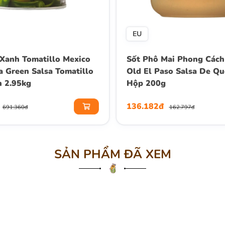
EU
 Xanh Tomatillo Mexico
Sốt Phô Mai Phong Cách
a Green Salsa Tomatillo
Old El Paso Salsa De Qu
n 2.95kg
Hộp 200g
136.182đ
691.360đ
162.797đ
SẢN PHẨM ĐÃ XEM