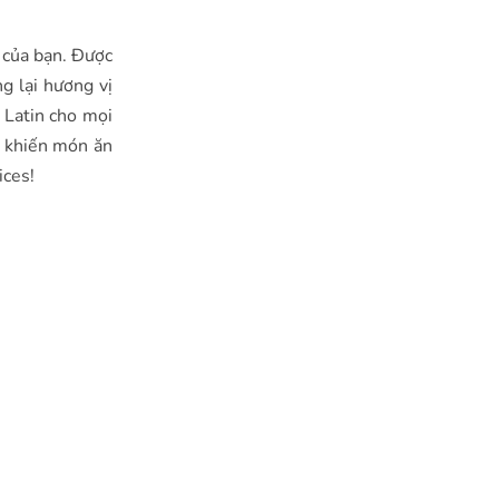
 của bạn. Được
ng lại hương vị
u Latin cho mọi
ẽ khiến món ăn
ices!