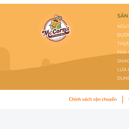
SẢN
NGUY
ĐƯỜN
THỰC
PHA 
SNAC
LỰA 
DỤNG
Chính sách vận chuyển