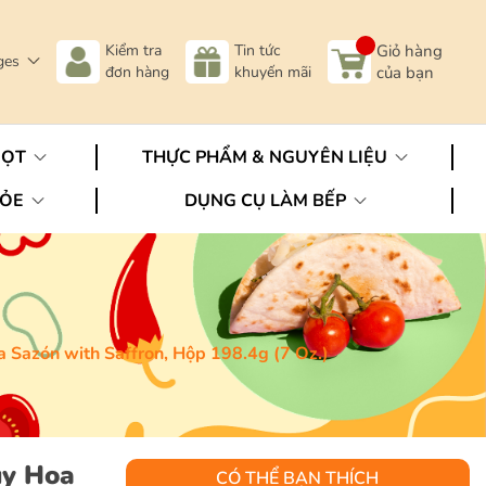
Kiểm tra
Tin tức
Giỏ hàng
ges
đơn hàng
khuyến mãi
của bạn
GỌT
THỰC PHẨM & NGUYÊN LIỆU
HỎE
DỤNG CỤ LÀM BẾP
 Sazón with Saffron, Hộp 198.4g (7 Oz.)
ụy Hoa
CÓ THỂ BẠN THÍCH