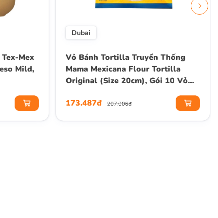
Dubai
 Tex-Mex
Vỏ Bánh Tortilla Truyền Thống
eso Mild,
Mama Mexicana Flour Tortilla
Original (Size 20cm), Gói 10 Vỏ
(Gói 450g)
173.487đ
207.006đ