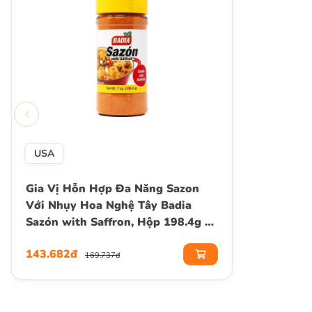
USA
Gia Vị Hỗn Hợp Đa Năng Sazon
Với Nhụy Hoa Nghệ Tây Badia
Sazón with Saffron, Hộp 198.4g (7
Oz.)
143.682đ
169.737đ