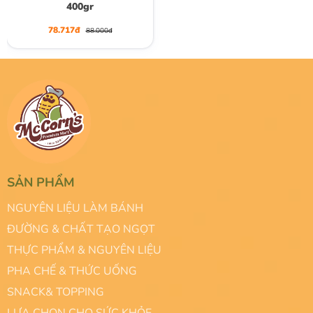
400gr
78.717đ
88.000đ
SẢN PHẨM
NGUYÊN LIỆU LÀM BÁNH
ĐƯỜNG & CHẤT TẠO NGỌT
THỰC PHẨM & NGUYÊN LIỆU
PHA CHẾ & THỨC UỐNG
SNACK& TOPPING
LỰA CHỌN CHO SỨC KHỎE