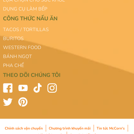
DỤNG CỤ LÀM BẾP
CÔNG THỨC NẤU ĂN
TACOS / TORTILLAS
BURITOS
WESTERN FOOD
BÁNH NGỌT
PHA CHẾ
THEO DÕI CHÚNG TÔI
Chính sách vận chuyển
Chương trình khuyến mãi
Tin tức McCorn's