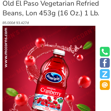
Old El Paso Vegetarian Refried
Beans, Lon 453g (16 Oz.) 1 Lb.
85.000đ
93.427đ