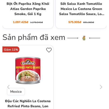
Bột Ớt Paprika Xông Khói
Sốt Salsa Xanh Tomatillo
Atlas Garden Paprika
Mexico La Costena Green
Smoke, Gói 1 Kg
Salsa Tomatillo Sauce, Lon
2.95kg
1.097.425đ
575.905đ
1.276.043đ
691.360đ
Sản phẩm đã xem
Giảm 11%
Mexico
Đậu Cúc Nghiền La Costena
Refried Pinto Beans, Lon